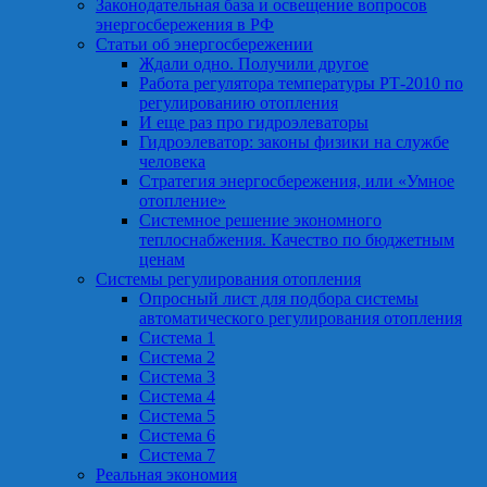
Законодательная база и освещение вопросов
энергосбережения в РФ
Статьи об энергосбережении
Ждали одно. Получили другое
Работа регулятора температуры РТ-2010 по
регулированию отопления
И еще раз про гидроэлеваторы
Гидроэлеватор: законы физики на службе
человека
Стратегия энергосбережения, или «Умное
отопление»
Системное решение экономного
теплоснабжения. Качество по бюджетным
ценам
Системы регулирования отопления
Опросный лист для подбора системы
автоматического регулирования отопления
Система 1
Система 2
Система 3
Система 4
Система 5
Система 6
Система 7
Реальная экономия