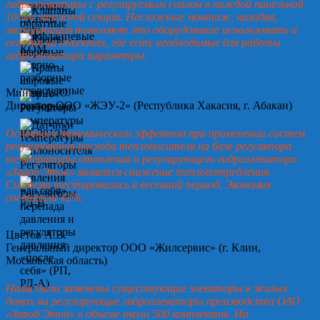
гидроэлеваторы с регулируемым соплом в каждой панельной
10-ти этажной секции. Несложные монтаж, наладка,
эксплуатация позволяют это оборудование использовать и
сегодня на объектах, где есть необходимые для работы
гидроэлеватора параметры.
Минин А.Ю.
Директор ООО «ЖЭУ-2» (Республика Хакасия, г. Абакан)
Основным экономическим эффектом при применении систем
регулирования расхода теплоносителя на базе регулятора
температуры отопления и регулирующего гидроэлеватора
«Завод Этон» является снижение теплопотребления.
Система тестировалась в весенний период. Экономия
составила 42%.
Цветов А.В.
Генеральный директор ООО «Жилсервис» (г. Клин,
Московская область)
Нами были заменены существующие элеваторы в жилых
домах на регулирующие гидроэлеваторы производства ОАО
«Завод Этон» в объеме около 500 комплектов. На