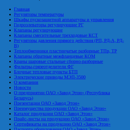
Главная
Регуляторы температуры
Шкафы пускозащитной аппаратуры и управления
Гидроэлеваторы регулирующие РГ
Клапаны регулирующие
Клапаны смесительные трехходовые КСТ
Регуляторы давления прямого действия (РП, РД-А, РД-
В)
Теплообменники пластинчатые разборные ТПр, ТР
Клапаны обратные межфланцевые КОМ
Краны шаровые стальные сборно-разборные
Фильтры-грязеотделители ФГ
Блочные тепловые пункты БТП
Электрические приводы МЭП-3500
О компании
Новости
О предприятии ОАО «Завод Этон» (Республика
Беларусь)
Презентации ОАО «Завод Этон»
Преимущества продукции ОАО «Завод Этон»
Каталог продукции ОАО «Завод Этон»
Прайс-листы на продукцию ОАО «Завод Этон»
Сертификаты на продукцию ОАО «Завод Этон»
Паспорта оборудования ОАО «Завод Этон»