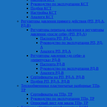
Руководство по эксплуатации КСТ
Подбор КСТ
Настройка КСТ
Аналоги КСТ
Регуляторы давления прямого действия (РП, РД-А,
РД-В)
Регуляторы перепада давления и регуляторы
давления «после себя» (РП, РД-А)
Паспорта РП, РД-А
Руководство по эксплуатации РП, РД-
А
Аналоги РП, РД-А
Регуляторы давления «до себя» и
«перепуска» РД-В
Паспорта РД-В
Руководство по эксплуатации РД-В
Аналоги РД-В
Сертификаты на РП, РД-А, РД-В
Подбор РП, РД-А, РД-В
Теплообменники пластинчатые разборные ТПр,
ТР
Сертификаты на ТПр, ТР
Руководство по эксплуатации ТПр, ТР
Опросный лист для заказа ТПр, ТР