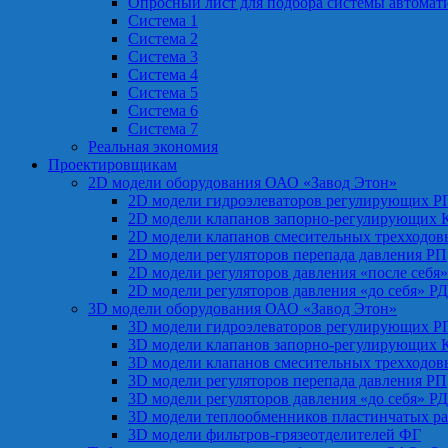
Опросный лист для подбора системы автомат
Система 1
Система 2
Система 3
Система 4
Система 5
Система 6
Система 7
Реальная экономия
Проектировщикам
2D модели оборудования ОАО «Завод Этон»
2D модели гидроэлеваторов регулирующих Р
2D модели клапанов запорно-регулирующих 
2D модели клапанов смесительных трехходо
2D модели регуляторов перепада давления РП
2D модели регуляторов давления «после себя
2D модели регуляторов давления «до себя» Р
3D модели оборудования ОАО «Завод Этон»
3D модели гидроэлеваторов регулирующих Р
3D модели клапанов запорно-регулирующих 
3D модели клапанов смесительных трехходо
3D модели регуляторов перепада давления РП
3D модели регуляторов давления «до себя» Р
3D модели теплообменников пластинчатых р
3D модели фильтров-грязеотделителей ФГ