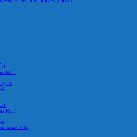
ического регулирования отопления
Г
КЗР
вых КСТ
» РД-А
Д-В
Г
КЗР
вых КСТ
Д-В
азборных ТПр