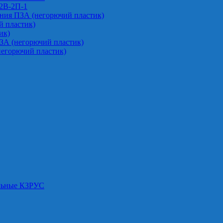
-2В-2П-1
ния ПЗА (негорючий пластик)
 пластик)
ик)
ЗА (негорючий пластик)
негорючий пластик)
альные КЗРУС