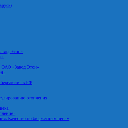
арусь)
Завод Этон»
н»
я ОАО «Завод Этон»
он»
осбережения в РФ
егулированию отопления
овека
опление»
ния. Качество по бюджетным ценам