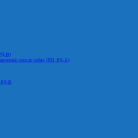
РД-В)
авления «после себя» (РП, РД-А)
 РД-В