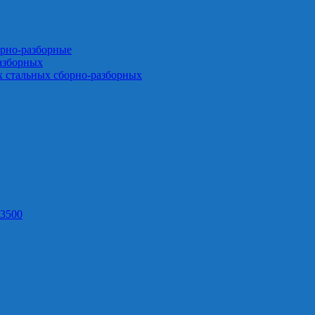
орно-разборные
азборных
х стальных сборно-разборных
3500