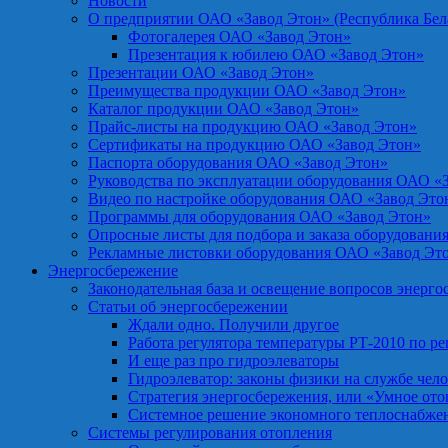
Новости
О предприятии ОАО «Завод Этон» (Республика Бел
Фотогалерея ОАО «Завод Этон»
Презентация к юбилею ОАО «Завод Этон»
Презентации ОАО «Завод Этон»
Преимущества продукции ОАО «Завод Этон»
Каталог продукции ОАО «Завод Этон»
Прайс-листы на продукцию ОАО «Завод Этон»
Сертификаты на продукцию ОАО «Завод Этон»
Паспорта оборудования ОАО «Завод Этон»
Руководства по эксплуатации оборудования ОАО «
Видео по настройке оборудования ОАО «Завод Это
Программы для оборудования ОАО «Завод Этон»
Опросные листы для подбора и заказа оборудовани
Рекламные листовки оборудования ОАО «Завод Эт
Энергосбережение
Законодательная база и освещение вопросов энерг
Статьи об энергосбережении
Ждали одно. Получили другое
Работа регулятора температуры РТ-2010 по р
И еще раз про гидроэлеваторы
Гидроэлеватор: законы физики на службе чел
Стратегия энергосбережения, или «Умное от
Системное решение экономного теплоснабже
Системы регулирования отопления