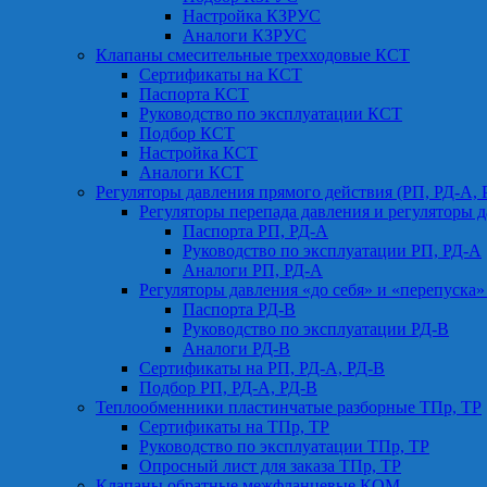
Настройка КЗРУС
Аналоги КЗРУС
Клапаны смесительные трехходовые КСТ
Сертификаты на КСТ
Паспорта КСТ
Руководство по эксплуатации КСТ
Подбор КСТ
Настройка КСТ
Аналоги КСТ
Регуляторы давления прямого действия (РП, РД-А, 
Регуляторы перепада давления и регуляторы д
Паспорта РП, РД-А
Руководство по эксплуатации РП, РД-А
Аналоги РП, РД-А
Регуляторы давления «до себя» и «перепуска»
Паспорта РД-В
Руководство по эксплуатации РД-В
Аналоги РД-В
Сертификаты на РП, РД-А, РД-В
Подбор РП, РД-А, РД-В
Теплообменники пластинчатые разборные ТПр, ТР
Сертификаты на ТПр, ТР
Руководство по эксплуатации ТПр, ТР
Опросный лист для заказа ТПр, ТР
Клапаны обратные межфланцевые КОМ