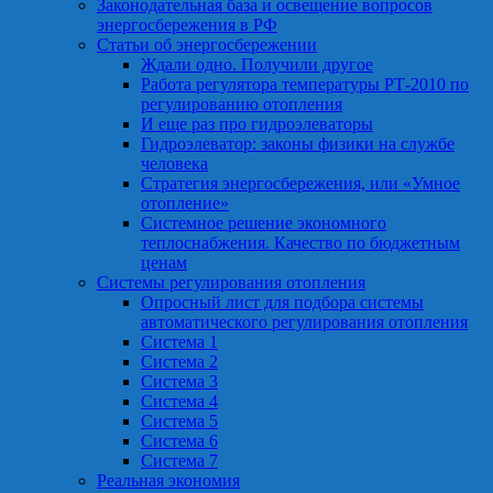
Законодательная база и освещение вопросов
энергосбережения в РФ
Статьи об энергосбережении
Ждали одно. Получили другое
Работа регулятора температуры РТ-2010 по
регулированию отопления
И еще раз про гидроэлеваторы
Гидроэлеватор: законы физики на службе
человека
Стратегия энергосбережения, или «Умное
отопление»
Системное решение экономного
теплоснабжения. Качество по бюджетным
ценам
Системы регулирования отопления
Опросный лист для подбора системы
автоматического регулирования отопления
Система 1
Система 2
Система 3
Система 4
Система 5
Система 6
Система 7
Реальная экономия