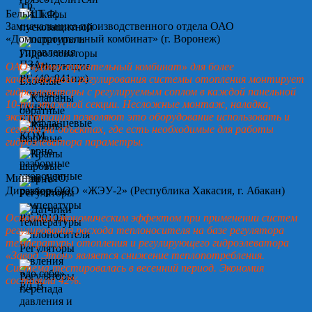
Белых Т.Ф.
Замначальника производственного отдела ОАО
«Домостроительный комбинат» (г. Воронеж)
ОАО «Домостроительный комбинат» для более
качественного регулирования системы отопления монтирует
гидроэлеваторы с регулируемым соплом в каждой панельной
10-ти этажной секции. Несложные монтаж, наладка,
эксплуатация позволяют это оборудование использовать и
сегодня на объектах, где есть необходимые для работы
гидроэлеватора параметры.
Минин А.Ю.
Директор ООО «ЖЭУ-2» (Республика Хакасия, г. Абакан)
Основным экономическим эффектом при применении систем
регулирования расхода теплоносителя на базе регулятора
температуры отопления и регулирующего гидроэлеватора
«Завод Этон» является снижение теплопотребления.
Система тестировалась в весенний период. Экономия
составила 42%.