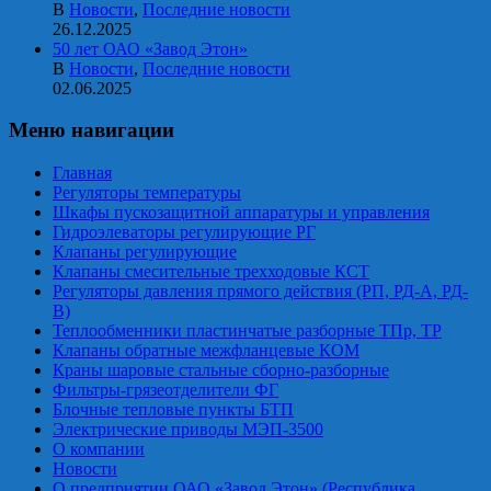
В
Новости
,
Последние новости
26.12.2025
50 лет ОАО «Завод Этон»
В
Новости
,
Последние новости
02.06.2025
Меню навигации
Главная
Регуляторы температуры
Шкафы пускозащитной аппаратуры и управления
Гидроэлеваторы регулирующие РГ
Клапаны регулирующие
Клапаны смесительные трехходовые КСТ
Регуляторы давления прямого действия (РП, РД-А, РД-
В)
Теплообменники пластинчатые разборные ТПр, ТР
Клапаны обратные межфланцевые КОМ
Краны шаровые стальные сборно-разборные
Фильтры-грязеотделители ФГ
Блочные тепловые пункты БТП
Электрические приводы МЭП-3500
О компании
Новости
О предприятии ОАО «Завод Этон» (Республика