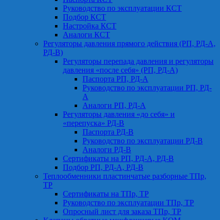
Руководство по эксплуатации КСТ
Подбор КСТ
Настройка КСТ
Аналоги КСТ
Регуляторы давления прямого действия (РП, РД-А,
РД-В)
Регуляторы перепада давления и регуляторы
давления «после себя» (РП, РД-А)
Паспорта РП, РД-А
Руководство по эксплуатации РП, РД-
А
Аналоги РП, РД-А
Регуляторы давления «до себя» и
«перепуска» РД-В
Паспорта РД-В
Руководство по эксплуатации РД-В
Аналоги РД-В
Сертификаты на РП, РД-А, РД-В
Подбор РП, РД-А, РД-В
Теплообменники пластинчатые разборные ТПр,
ТР
Сертификаты на ТПр, ТР
Руководство по эксплуатации ТПр, ТР
Опросный лист для заказа ТПр, ТР