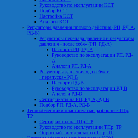
Руководство по эксплуатации КСТ
Подбор КСТ
Настройка КСТ
Аналоги КСТ
Регуляторы давления прямого действия (РП, РД-А,
РД-В)
Регуляторы перепада давления и регуляторы
давления «после себя» (РП, РД-А)
Паспорта РП, РД-А
Руководство по эксплуатации РП, РД-
А
Аналоги РП, РД-А
Регуляторы давления «до себя» и
«перепуска» РД-В
Паспорта РД-В
Руководство по эксплуатации РД-В
Аналоги РД-В
Сертификаты на РП, РД-А, РД-В
Подбор РП, РД-А, РД-В
Теплообменники пластинчатые разборные ТПр,
ТР
Сертификаты на ТПр, ТР
Руководство по эксплуатации ТПр, ТР
Опросный лист для заказа ТПр, ТР