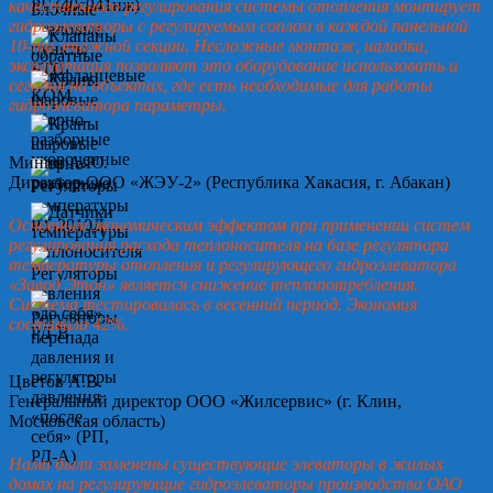
качественного регулирования системы отопления монтирует
гидроэлеваторы с регулируемым соплом в каждой панельной
10-ти этажной секции. Несложные монтаж, наладка,
эксплуатация позволяют это оборудование использовать и
сегодня на объектах, где есть необходимые для работы
гидроэлеватора параметры.
Минин А.Ю.
Директор ООО «ЖЭУ-2» (Республика Хакасия, г. Абакан)
Основным экономическим эффектом при применении систем
регулирования расхода теплоносителя на базе регулятора
температуры отопления и регулирующего гидроэлеватора
«Завод Этон» является снижение теплопотребления.
Система тестировалась в весенний период. Экономия
составила 42%.
Цветов А.В.
Генеральный директор ООО «Жилсервис» (г. Клин,
Московская область)
Нами были заменены существующие элеваторы в жилых
домах на регулирующие гидроэлеваторы производства ОАО