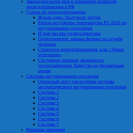
Законодательная база и освещение вопросов
энергосбережения в РФ
Статьи об энергосбережении
Ждали одно. Получили другое
Работа регулятора температуры РТ-2010 по
регулированию отопления
И еще раз про гидроэлеваторы
Гидроэлеватор: законы физики на службе
человека
Стратегия энергосбережения, или «Умное
отопление»
Системное решение экономного
теплоснабжения. Качество по бюджетным
ценам
Системы регулирования отопления
Опросный лист для подбора системы
автоматического регулирования отопления
Система 1
Система 2
Система 3
Система 4
Система 5
Система 6
Система 7
Реальная экономия