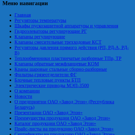
Меню навигации
Главная
Регуляторы температуры
Шкафы пускозащитной аппаратуры и управления
Гидроэлеваторы регулирующие РГ
Клапаны регулирующие
Клапаны смесительные трехходовые КСТ
Регуляторы давления прямого действия (РП, РД-А, РД-
В)
Теплообменники пластинчатые разборные ТПр, ТР
Клапаны обратные межфланцевые КОМ
Краны шаровые стальные сборно-разборные
Фильтры-грязеотделители ФГ
Блочные тепловые пункты БТП
Электрические приводы МЭП-3500
О компании
Новости
О предприятии ОАО «Завод Этон» (Республика
Беларусь)
Презентации ОАО «Завод Этон»
Преимущества продукции ОАО «Завод Этон»
Каталог продукции ОАО «Завод Этон»
Прайс-листы на продукцию ОАО «Завод Этон»
Сертификаты на продукцию ОАО «Завод Этон»