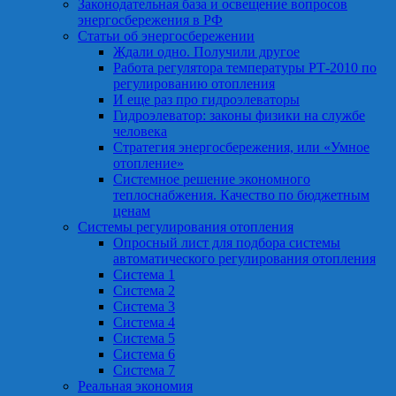
Законодательная база и освещение вопросов
энергосбережения в РФ
Статьи об энергосбережении
Ждали одно. Получили другое
Работа регулятора температуры РТ-2010 по
регулированию отопления
И еще раз про гидроэлеваторы
Гидроэлеватор: законы физики на службе
человека
Стратегия энергосбережения, или «Умное
отопление»
Системное решение экономного
теплоснабжения. Качество по бюджетным
ценам
Системы регулирования отопления
Опросный лист для подбора системы
автоматического регулирования отопления
Система 1
Система 2
Система 3
Система 4
Система 5
Система 6
Система 7
Реальная экономия