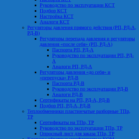
Руководство по эксплуатации КСТ
Подбор КСТ
Настройка КСТ
Аналоги КСТ
Регуляторы давления прямого действия (РП, РД-А,
РД-В)
Регуляторы перепада давления и регуляторы
давления «после себя» (РП, РД-А)
Паспорта РП, РД-А
Руководство по эксплуатации РП, РД-
А
Аналоги РП, РД-А
Регуляторы давления «до себя» и
«перепуска» РД-В
Паспорта РД-В
Руководство по эксплуатации РД-В
Аналоги РД-В
Сертификаты на РП, РД-А, РД-В
Подбор РП, РД-А, РД-В
Теплообменники пластинчатые разборные ТПр,
ТР
Сертификаты на ТПр, ТР
Руководство по эксплуатации ТПр, ТР
Опросный лист для заказа ТПр, ТР