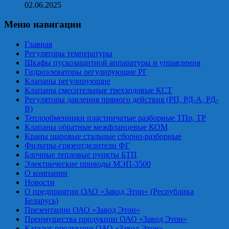
02.06.2025
Меню навигации
Главная
Регуляторы температуры
Шкафы пускозащитной аппаратуры и управления
Гидроэлеваторы регулирующие РГ
Клапаны регулирующие
Клапаны смесительные трехходовые КСТ
Регуляторы давления прямого действия (РП, РД-А, РД-
В)
Теплообменники пластинчатые разборные ТПр, ТР
Клапаны обратные межфланцевые КОМ
Краны шаровые стальные сборно-разборные
Фильтры-грязеотделители ФГ
Блочные тепловые пункты БТП
Электрические приводы МЭП-3500
О компании
Новости
О предприятии ОАО «Завод Этон» (Республика
Беларусь)
Презентации ОАО «Завод Этон»
Преимущества продукции ОАО «Завод Этон»
Каталог продукции ОАО «Завод Этон»