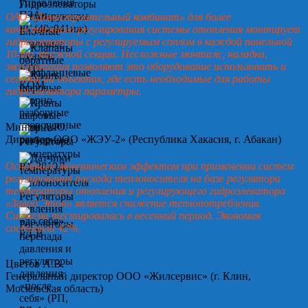
ОАО «Домостроительный комбинат» для более
качественного регулирования системы отопления монтирует
гидроэлеваторы с регулируемым соплом в каждой панельной
10-ти этажной секции. Несложные монтаж, наладка,
эксплуатация позволяют это оборудование использовать и
сегодня на объектах, где есть необходимые для работы
гидроэлеватора параметры.
Минин А.Ю.
Директор ООО «ЖЭУ-2» (Республика Хакасия, г. Абакан)
Основным экономическим эффектом при применении систем
регулирования расхода теплоносителя на базе регулятора
температуры отопления и регулирующего гидроэлеватора
«Завод Этон» является снижение теплопотребления.
Система тестировалась в весенний период. Экономия
составила 42%.
Цветов А.В.
Генеральный директор ООО «Жилсервис» (г. Клин,
Московская область)