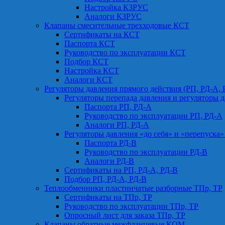
Настройка КЗРУС
Аналоги КЗРУС
Клапаны смесительные трехходовые КСТ
Сертификаты на КСТ
Паспорта КСТ
Руководство по эксплуатации КСТ
Подбор КСТ
Настройка КСТ
Аналоги КСТ
Регуляторы давления прямого действия (РП, РД-А, 
Регуляторы перепада давления и регуляторы д
Паспорта РП, РД-А
Руководство по эксплуатации РП, РД-А
Аналоги РП, РД-А
Регуляторы давления «до себя» и «перепуска»
Паспорта РД-В
Руководство по эксплуатации РД-В
Аналоги РД-В
Сертификаты на РП, РД-А, РД-В
Подбор РП, РД-А, РД-В
Теплообменники пластинчатые разборные ТПр, ТР
Сертификаты на ТПр, ТР
Руководство по эксплуатации ТПр, ТР
Опросный лист для заказа ТПр, ТР
Клапаны обратные межфланцевые КОМ