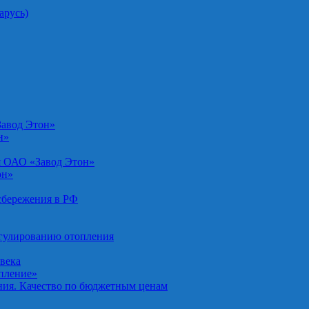
арусь)
Завод Этон»
н»
я ОАО «Завод Этон»
он»
осбережения в РФ
егулированию отопления
овека
опление»
ния. Качество по бюджетным ценам