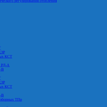
ического регулирования отопления
Г
КЗР
вых КСТ
» РД-А
Д-В
Г
КЗР
вых КСТ
Д-В
азборных ТПр