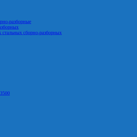
орно-разборные
азборных
х стальных сборно-разборных
3500