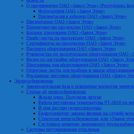
Новости
О предприятии ОАО «Завод Этон» (Республика Бел
Фотогалерея ОАО «Завод Этон»
Презентация к юбилею ОАО «Завод Этон»
Презентации ОАО «Завод Этон»
Преимущества продукции ОАО «Завод Этон»
Каталог продукции ОАО «Завод Этон»
Прайс-листы на продукцию ОАО «Завод Этон»
Сертификаты на продукцию ОАО «Завод Этон»
Паспорта оборудования ОАО «Завод Этон»
Руководства по эксплуатации оборудования ОАО «
Видео по настройке оборудования ОАО «Завод Это
Программы для оборудования ОАО «Завод Этон»
Опросные листы для подбора и заказа оборудовани
Рекламные листовки оборудования ОАО «Завод Эт
Энергосбережение
Законодательная база и освещение вопросов энерг
Статьи об энергосбережении
Ждали одно. Получили другое
Работа регулятора температуры РТ-2010 по р
И еще раз про гидроэлеваторы
Гидроэлеватор: законы физики на службе чел
Стратегия энергосбережения, или «Умное от
Системное решение экономного теплоснабже
Системы регулирования отопления