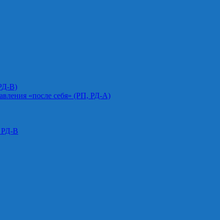
РД-В)
авления «после себя» (РП, РД-А)
 РД-В