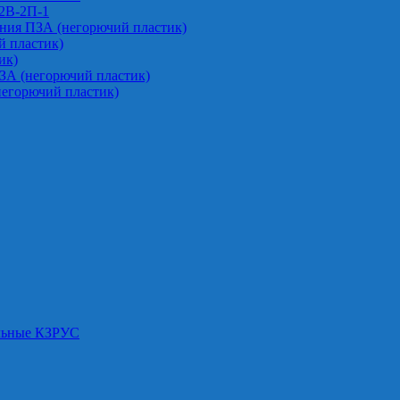
-2В-2П-1
ния ПЗА (негорючий пластик)
 пластик)
ик)
ЗА (негорючий пластик)
негорючий пластик)
альные КЗРУС