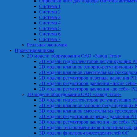
Опросный лист для подбора системы автомат
Система 1
Система 2
Система 3
Система 4
Система 5
Система 6
Система 7
Реальная экономия
Проектировщикам
2D модели оборудования ОАО «Завод Этон»
2D модели гидроэлеваторов регулирующих Р
2D модели клапанов запорно-регулирующих 
2D модели клапанов смесительных трехходо
2D модели регуляторов перепада давления РП
2D модели регуляторов давления «после себя
2D модели регуляторов давления «до себя» Р
3D модели оборудования ОАО «Завод Этон»
3D модели гидроэлеваторов регулирующих Р
3D модели клапанов запорно-регулирующих 
3D модели клапанов смесительных трехходо
3D модели регуляторов перепада давления РП
3D модели регуляторов давления «до себя» Р
3D модели теплообменников пластинчатых р
3D модели фильтров-грязеотделителей ФГ