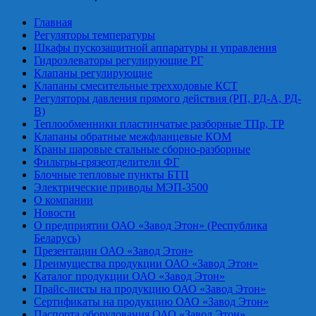
Главная
Регуляторы температуры
Шкафы пускозащитной аппаратуры и управления
Гидроэлеваторы регулирующие РГ
Клапаны регулирующие
Клапаны смесительные трехходовые КСТ
Регуляторы давления прямого действия (РП, РД-А, РД-
В)
Теплообменники пластинчатые разборные ТПр, ТР
Клапаны обратные межфланцевые КОМ
Краны шаровые стальные сборно-разборные
Фильтры-грязеотделители ФГ
Блочные тепловые пункты БТП
Электрические приводы МЭП-3500
О компании
Новости
О предприятии ОАО «Завод Этон» (Республика
Беларусь)
Презентации ОАО «Завод Этон»
Преимущества продукции ОАО «Завод Этон»
Каталог продукции ОАО «Завод Этон»
Прайс-листы на продукцию ОАО «Завод Этон»
Сертификаты на продукцию ОАО «Завод Этон»
Паспорта оборудования ОАО «Завод Этон»