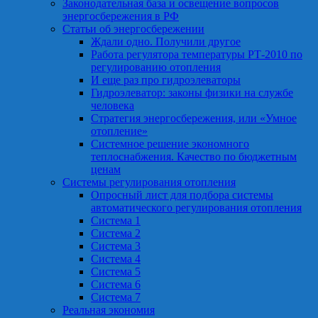
Законодательная база и освещение вопросов
энергосбережения в РФ
Статьи об энергосбережении
Ждали одно. Получили другое
Работа регулятора температуры РТ-2010 по
регулированию отопления
И еще раз про гидроэлеваторы
Гидроэлеватор: законы физики на службе
человека
Стратегия энергосбережения, или «Умное
отопление»
Системное решение экономного
теплоснабжения. Качество по бюджетным
ценам
Системы регулирования отопления
Опросный лист для подбора системы
автоматического регулирования отопления
Система 1
Система 2
Система 3
Система 4
Система 5
Система 6
Система 7
Реальная экономия