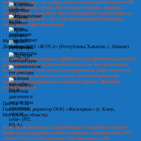
гидроэлеваторы с регулируемым соплом в каждой панельной
10-ти этажной секции. Несложные монтаж, наладка,
эксплуатация позволяют это оборудование использовать и
сегодня на объектах, где есть необходимые для работы
гидроэлеватора параметры.
Минин А.Ю.
Директор ООО «ЖЭУ-2» (Республика Хакасия, г. Абакан)
Основным экономическим эффектом при применении систем
регулирования расхода теплоносителя на базе регулятора
температуры отопления и регулирующего гидроэлеватора
«Завод Этон» является снижение теплопотребления.
Система тестировалась в весенний период. Экономия
составила 42%.
Цветов А.В.
Генеральный директор ООО «Жилсервис» (г. Клин,
Московская область)
Нами были заменены существующие элеваторы в жилых
домах на регулирующие гидроэлеваторы производства ОАО
«Завод Этон» в объеме около 500 комплектов. На