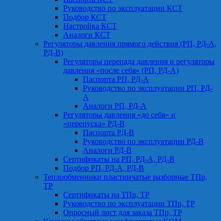
Руководство по эксплуатации КСТ
Подбор КСТ
Настройка КСТ
Аналоги КСТ
Регуляторы давления прямого действия (РП, РД-А,
РД-В)
Регуляторы перепада давления и регуляторы
давления «после себя» (РП, РД-А)
Паспорта РП, РД-А
Руководство по эксплуатации РП, РД-
А
Аналоги РП, РД-А
Регуляторы давления «до себя» и
«перепуска» РД-В
Паспорта РД-В
Руководство по эксплуатации РД-В
Аналоги РД-В
Сертификаты на РП, РД-А, РД-В
Подбор РП, РД-А, РД-В
Теплообменники пластинчатые разборные ТПр,
ТР
Сертификаты на ТПр, ТР
Руководство по эксплуатации ТПр, ТР
Опросный лист для заказа ТПр, ТР