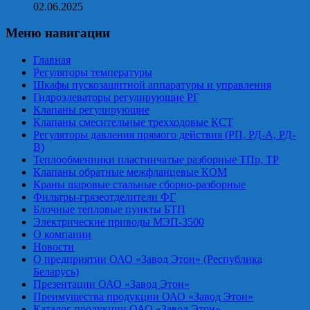
02.06.2025
Меню навигации
Главная
Регуляторы температуры
Шкафы пускозащитной аппаратуры и управления
Гидроэлеваторы регулирующие РГ
Клапаны регулирующие
Клапаны смесительные трехходовые КСТ
Регуляторы давления прямого действия (РП, РД-А, РД-
В)
Теплообменники пластинчатые разборные ТПр, ТР
Клапаны обратные межфланцевые КОМ
Краны шаровые стальные сборно-разборные
Фильтры-грязеотделители ФГ
Блочные тепловые пункты БТП
Электрические приводы МЭП-3500
О компании
Новости
О предприятии ОАО «Завод Этон» (Республика
Беларусь)
Презентации ОАО «Завод Этон»
Преимущества продукции ОАО «Завод Этон»
Каталог продукции ОАО «Завод Этон»