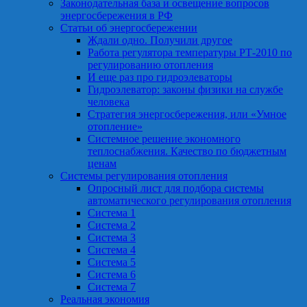
Законодательная база и освещение вопросов
энергосбережения в РФ
Статьи об энергосбережении
Ждали одно. Получили другое
Работа регулятора температуры РТ-2010 по
регулированию отопления
И еще раз про гидроэлеваторы
Гидроэлеватор: законы физики на службе
человека
Стратегия энергосбережения, или «Умное
отопление»
Системное решение экономного
теплоснабжения. Качество по бюджетным
ценам
Системы регулирования отопления
Опросный лист для подбора системы
автоматического регулирования отопления
Система 1
Система 2
Система 3
Система 4
Система 5
Система 6
Система 7
Реальная экономия