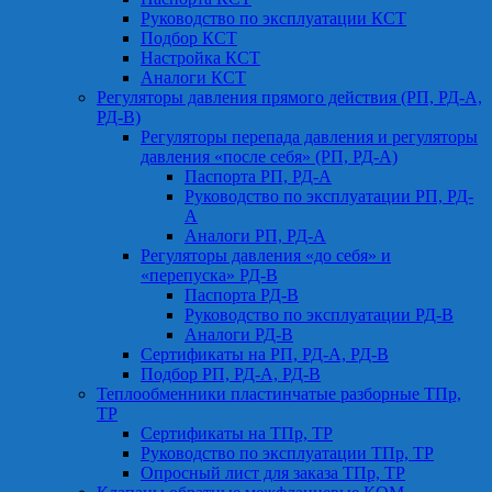
Руководство по эксплуатации КСТ
Подбор КСТ
Настройка КСТ
Аналоги КСТ
Регуляторы давления прямого действия (РП, РД-А,
РД-В)
Регуляторы перепада давления и регуляторы
давления «после себя» (РП, РД-А)
Паспорта РП, РД-А
Руководство по эксплуатации РП, РД-
А
Аналоги РП, РД-А
Регуляторы давления «до себя» и
«перепуска» РД-В
Паспорта РД-В
Руководство по эксплуатации РД-В
Аналоги РД-В
Сертификаты на РП, РД-А, РД-В
Подбор РП, РД-А, РД-В
Теплообменники пластинчатые разборные ТПр,
ТР
Сертификаты на ТПр, ТР
Руководство по эксплуатации ТПр, ТР
Опросный лист для заказа ТПр, ТР