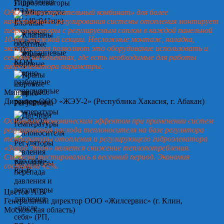
ОАО «Домостроительный комбинат» для более
качественного регулирования системы отопления монтирует
гидроэлеваторы с регулируемым соплом в каждой панельной
10-ти этажной секции. Несложные монтаж, наладка,
эксплуатация позволяют это оборудование использовать и
сегодня на объектах, где есть необходимые для работы
гидроэлеватора параметры.
Минин А.Ю.
Директор ООО «ЖЭУ-2» (Республика Хакасия, г. Абакан)
Основным экономическим эффектом при применении систем
регулирования расхода теплоносителя на базе регулятора
температуры отопления и регулирующего гидроэлеватора
«Завод Этон» является снижение теплопотребления.
Система тестировалась в весенний период. Экономия
составила 42%.
Цветов А.В.
Генеральный директор ООО «Жилсервис» (г. Клин,
Московская область)