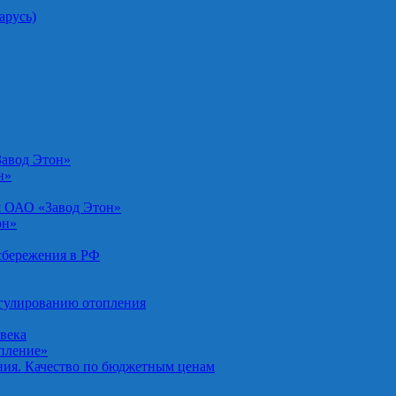
арусь)
Завод Этон»
н»
я ОАО «Завод Этон»
он»
осбережения в РФ
егулированию отопления
овека
опление»
ния. Качество по бюджетным ценам