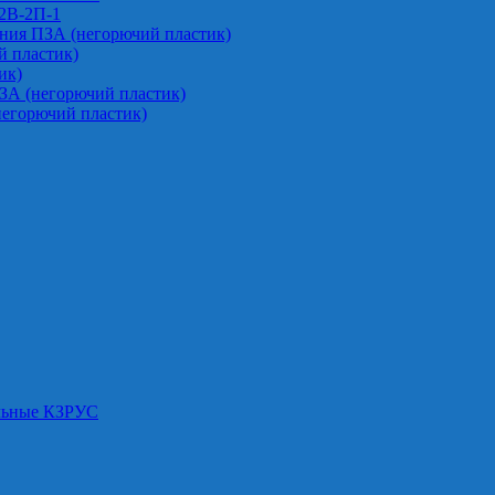
-2В-2П-1
ния ПЗА (негорючий пластик)
 пластик)
ик)
ЗА (негорючий пластик)
негорючий пластик)
альные КЗРУС