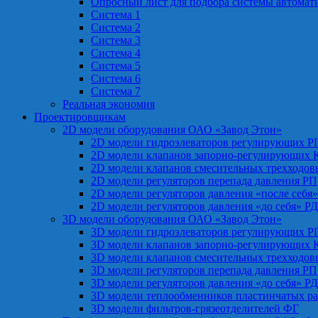
Опросный лист для подбора системы автомат
Система 1
Система 2
Система 3
Система 4
Система 5
Система 6
Система 7
Реальная экономия
Проектировщикам
2D модели оборудования ОАО «Завод Этон»
2D модели гидроэлеваторов регулирующих Р
2D модели клапанов запорно-регулирующих 
2D модели клапанов смесительных трехходо
2D модели регуляторов перепада давления РП
2D модели регуляторов давления «после себя
2D модели регуляторов давления «до себя» Р
3D модели оборудования ОАО «Завод Этон»
3D модели гидроэлеваторов регулирующих Р
3D модели клапанов запорно-регулирующих 
3D модели клапанов смесительных трехходо
3D модели регуляторов перепада давления РП
3D модели регуляторов давления «до себя» Р
3D модели теплообменников пластинчатых р
3D модели фильтров-грязеотделителей ФГ