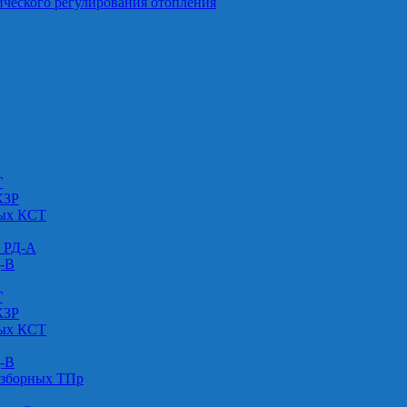
ического регулирования отопления
Г
КЗР
вых КСТ
» РД-А
Д-В
Г
КЗР
вых КСТ
Д-В
азборных ТПр