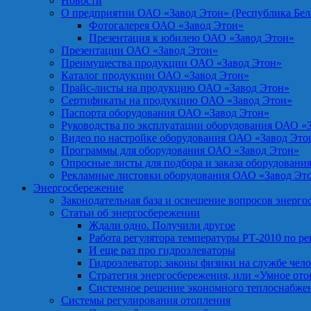
Новости
О предприятии ОАО «Завод Этон» (Республика Бел
Фотогалерея ОАО «Завод Этон»
Презентация к юбилею ОАО «Завод Этон»
Презентации ОАО «Завод Этон»
Преимущества продукции ОАО «Завод Этон»
Каталог продукции ОАО «Завод Этон»
Прайс-листы на продукцию ОАО «Завод Этон»
Сертификаты на продукцию ОАО «Завод Этон»
Паспорта оборудования ОАО «Завод Этон»
Руководства по эксплуатации оборудования ОАО «
Видео по настройке оборудования ОАО «Завод Это
Программы для оборудования ОАО «Завод Этон»
Опросные листы для подбора и заказа оборудовани
Рекламные листовки оборудования ОАО «Завод Эт
Энергосбережение
Законодательная база и освещение вопросов энерг
Статьи об энергосбережении
Ждали одно. Получили другое
Работа регулятора температуры РТ-2010 по р
И еще раз про гидроэлеваторы
Гидроэлеватор: законы физики на службе чел
Стратегия энергосбережения, или «Умное от
Системное решение экономного теплоснабже
Системы регулирования отопления