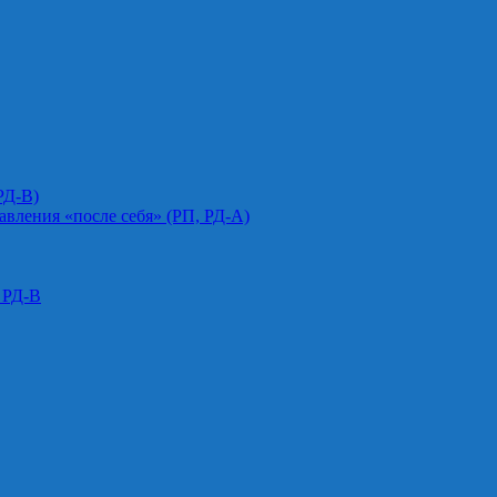
РД-В)
авления «после себя» (РП, РД-А)
 РД-В