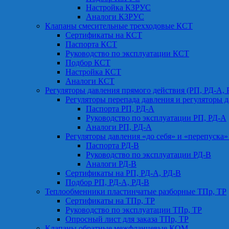
Настройка КЗРУС
Аналоги КЗРУС
Клапаны смесительные трехходовые КСТ
Сертификаты на КСТ
Паспорта КСТ
Руководство по эксплуатации КСТ
Подбор КСТ
Настройка КСТ
Аналоги КСТ
Регуляторы давления прямого действия (РП, РД-А, 
Регуляторы перепада давления и регуляторы д
Паспорта РП, РД-А
Руководство по эксплуатации РП, РД-А
Аналоги РП, РД-А
Регуляторы давления «до себя» и «перепуска»
Паспорта РД-В
Руководство по эксплуатации РД-В
Аналоги РД-В
Сертификаты на РП, РД-А, РД-В
Подбор РП, РД-А, РД-В
Теплообменники пластинчатые разборные ТПр, ТР
Сертификаты на ТПр, ТР
Руководство по эксплуатации ТПр, ТР
Опросный лист для заказа ТПр, ТР
Клапаны обратные межфланцевые КОМ