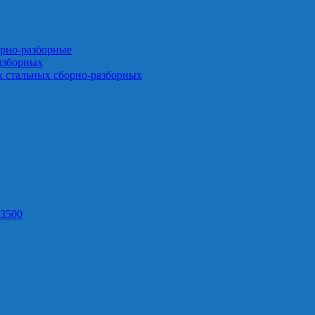
орно-разборные
азборных
х стальных сборно-разборных
3500