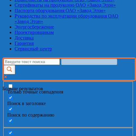
Сертификаты на продукцию ОАО «Завод Этон»
Паспорта оборудования ОАО «Завод Этон»
Руководства по эксплуатации оборудования ОАО
«Завод Этон»
Энергосбережение
Проектировщикам
Доставка
Гарантия
Сервисный центр
Больше результатов
Только точные совпадения
Поиск в заголовке
Поиск по содержанию