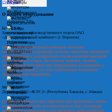
О нашем оборудовании
Белых Т.Ф.
Замначальника производственного отдела ОАО
«Домостроительный комбинат» (г. Воронеж)
ОАО «Домостроительный комбинат» для более
качественного регулирования системы отопления монтирует
гидроэлеваторы с регулируемым соплом в каждой панельной
10-ти этажной секции. Несложные монтаж, наладка,
эксплуатация позволяют это оборудование использовать и
сегодня на объектах, где есть необходимые для работы
гидроэлеватора параметры.
Минин А.Ю.
Директор ООО «ЖЭУ-2» (Республика Хакасия, г. Абакан)
Основным экономическим эффектом при применении систем
регулирования расхода теплоносителя на базе регулятора
температуры отопления и регулирующего гидроэлеватора