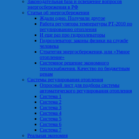
Законодательная база и освещение вопросов
энергосбережения в РФ
Статьи об энергосбережении
Ждали одно. Получили другое
Работа регулятора температуры РТ-2010 по
регулированию отопления
И еще раз про гидроэлеваторы
Гидроэлеватор: законы физики на службе
человека
Стратегия энергосбережения, или «Умное
отопление»
Системное решение экономного
теплоснабжения. Качество по бюджетным
ценам
Системы регулирования отопления
Опросный лист для подбора системы
автоматического регулирования отопления
Система 1
Система 2
Система 3
Система 4
Система 5
Система 6
Система 7
Реальная экономия