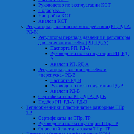
Руководство по эксплуатации КСТ
Подбор КСТ
Настройка КСТ
Аналоги КСТ
Регуляторы давления прямого действия (РП, РД-А,
РД-В)
Регуляторы перепада давления и регуляторы
давления «после себя» (РП, РД-А)
Паспорта РП, РД-А
Руководство по эксплуатации РП, РД-
А
Аналоги РП, РД-А
Регуляторы давления «до себя» и
«перепуска» РД-В
Паспорта РД-В
Руководство по эксплуатации РД-В
Аналоги РД-В
Сертификаты на РП, РД-А, РД-В
Подбор РП, РД-А, РД-В
Теплообменники пластинчатые разборные ТПр,
ТР
Сертификаты на ТПр, ТР
Руководство по эксплуатации ТПр, ТР
Опросный лист для заказа ТПр, ТР