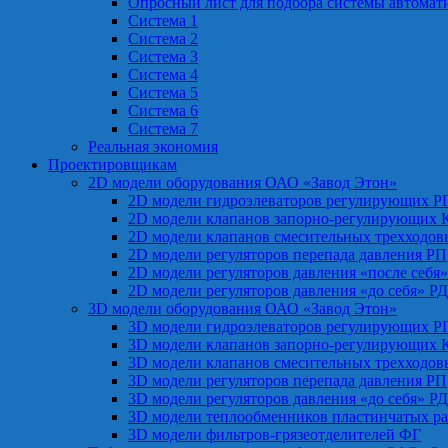
Опросный лист для подбора системы автомат
Система 1
Система 2
Система 3
Система 4
Система 5
Система 6
Система 7
Реальная экономия
Проектировщикам
2D модели оборудования ОАО «Завод Этон»
2D модели гидроэлеваторов регулирующих Р
2D модели клапанов запорно-регулирующих 
2D модели клапанов смесительных трехходо
2D модели регуляторов перепада давления РП
2D модели регуляторов давления «после себя
2D модели регуляторов давления «до себя» Р
3D модели оборудования ОАО «Завод Этон»
3D модели гидроэлеваторов регулирующих Р
3D модели клапанов запорно-регулирующих 
3D модели клапанов смесительных трехходо
3D модели регуляторов перепада давления РП
3D модели регуляторов давления «до себя» Р
3D модели теплообменников пластинчатых р
3D модели фильтров-грязеотделителей ФГ