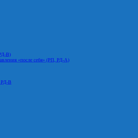
РД-В)
авления «после себя» (РП, РД-А)
 РД-В