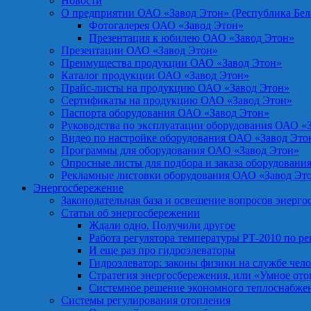
Новости
О предприятии ОАО «Завод Этон» (Республика Бел
Фотогалерея ОАО «Завод Этон»
Презентация к юбилею ОАО «Завод Этон»
Презентации ОАО «Завод Этон»
Преимущества продукции ОАО «Завод Этон»
Каталог продукции ОАО «Завод Этон»
Прайс-листы на продукцию ОАО «Завод Этон»
Сертификаты на продукцию ОАО «Завод Этон»
Паспорта оборудования ОАО «Завод Этон»
Руководства по эксплуатации оборудования ОАО «
Видео по настройке оборудования ОАО «Завод Это
Программы для оборудования ОАО «Завод Этон»
Опросные листы для подбора и заказа оборудовани
Рекламные листовки оборудования ОАО «Завод Эт
Энергосбережение
Законодательная база и освещение вопросов энерг
Статьи об энергосбережении
Ждали одно. Получили другое
Работа регулятора температуры РТ-2010 по р
И еще раз про гидроэлеваторы
Гидроэлеватор: законы физики на службе чел
Стратегия энергосбережения, или «Умное от
Системное решение экономного теплоснабже
Системы регулирования отопления