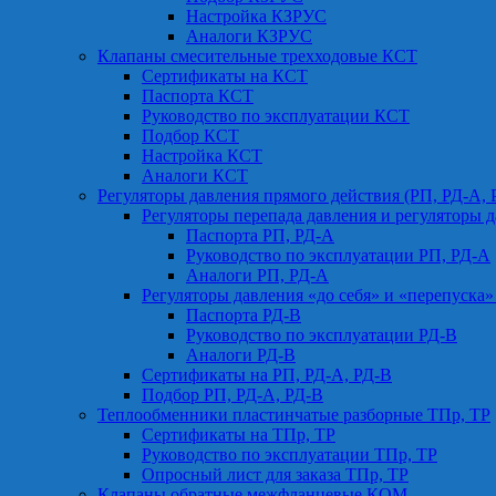
Настройка КЗРУС
Аналоги КЗРУС
Клапаны смесительные трехходовые КСТ
Сертификаты на КСТ
Паспорта КСТ
Руководство по эксплуатации КСТ
Подбор КСТ
Настройка КСТ
Аналоги КСТ
Регуляторы давления прямого действия (РП, РД-А, 
Регуляторы перепада давления и регуляторы д
Паспорта РП, РД-А
Руководство по эксплуатации РП, РД-А
Аналоги РП, РД-А
Регуляторы давления «до себя» и «перепуска»
Паспорта РД-В
Руководство по эксплуатации РД-В
Аналоги РД-В
Сертификаты на РП, РД-А, РД-В
Подбор РП, РД-А, РД-В
Теплообменники пластинчатые разборные ТПр, ТР
Сертификаты на ТПр, ТР
Руководство по эксплуатации ТПр, ТР
Опросный лист для заказа ТПр, ТР
Клапаны обратные межфланцевые КОМ