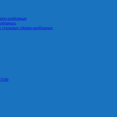
орно-разборные
азборных
х стальных сборно-разборных
3500