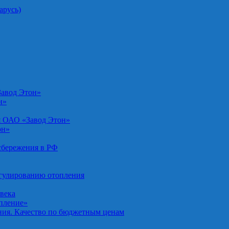
арусь)
Завод Этон»
н»
я ОАО «Завод Этон»
он»
осбережения в РФ
егулированию отопления
овека
опление»
ния. Качество по бюджетным ценам