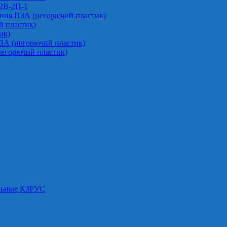
-2В-2П-1
ния ПЗА (негорючий пластик)
 пластик)
ик)
ЗА (негорючий пластик)
негорючий пластик)
альные КЗРУС