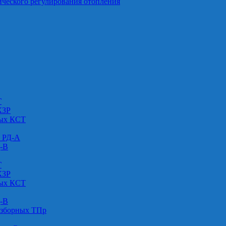
ического регулирования отопления
Г
КЗР
вых КСТ
» РД-А
Д-В
Г
КЗР
вых КСТ
Д-В
азборных ТПр