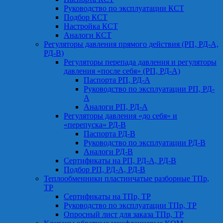
Руководство по эксплуатации КСТ
Подбор КСТ
Настройка КСТ
Аналоги КСТ
Регуляторы давления прямого действия (РП, РД-А,
РД-В)
Регуляторы перепада давления и регуляторы
давления «после себя» (РП, РД-А)
Паспорта РП, РД-А
Руководство по эксплуатации РП, РД-
А
Аналоги РП, РД-А
Регуляторы давления «до себя» и
«перепуска» РД-В
Паспорта РД-В
Руководство по эксплуатации РД-В
Аналоги РД-В
Сертификаты на РП, РД-А, РД-В
Подбор РП, РД-А, РД-В
Теплообменники пластинчатые разборные ТПр,
ТР
Сертификаты на ТПр, ТР
Руководство по эксплуатации ТПр, ТР
Опросный лист для заказа ТПр, ТР