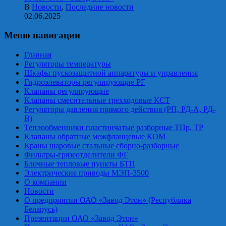
В
Новости
,
Последние новости
02.06.2025
Меню навигации
Главная
Регуляторы температуры
Шкафы пускозащитной аппаратуры и управления
Гидроэлеваторы регулирующие РГ
Клапаны регулирующие
Клапаны смесительные трехходовые КСТ
Регуляторы давления прямого действия (РП, РД-А, РД-
В)
Теплообменники пластинчатые разборные ТПр, ТР
Клапаны обратные межфланцевые КОМ
Краны шаровые стальные сборно-разборные
Фильтры-грязеотделители ФГ
Блочные тепловые пункты БТП
Электрические приводы МЭП-3500
О компании
Новости
О предприятии ОАО «Завод Этон» (Республика
Беларусь)
Презентации ОАО «Завод Этон»