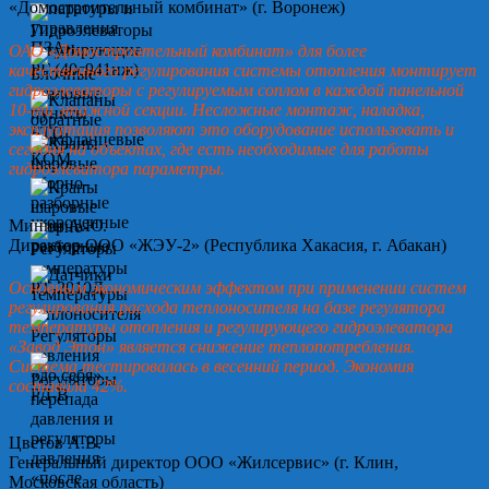
«Домостроительный комбинат» (г. Воронеж)
ОАО «Домостроительный комбинат» для более
качественного регулирования системы отопления монтирует
гидроэлеваторы с регулируемым соплом в каждой панельной
10-ти этажной секции. Несложные монтаж, наладка,
эксплуатация позволяют это оборудование использовать и
сегодня на объектах, где есть необходимые для работы
гидроэлеватора параметры.
Минин А.Ю.
Директор ООО «ЖЭУ-2» (Республика Хакасия, г. Абакан)
Основным экономическим эффектом при применении систем
регулирования расхода теплоносителя на базе регулятора
температуры отопления и регулирующего гидроэлеватора
«Завод Этон» является снижение теплопотребления.
Система тестировалась в весенний период. Экономия
составила 42%.
Цветов А.В.
Генеральный директор ООО «Жилсервис» (г. Клин,
Московская область)