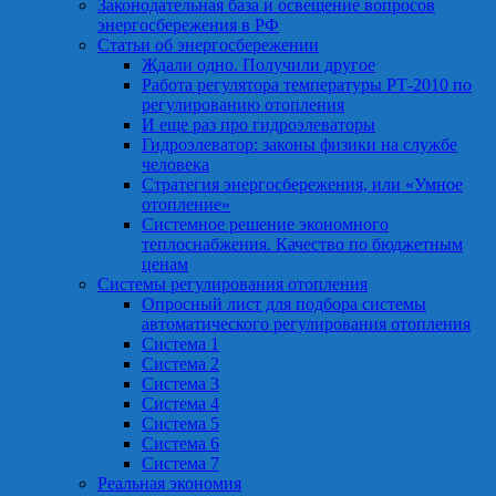
Законодательная база и освещение вопросов
энергосбережения в РФ
Статьи об энергосбережении
Ждали одно. Получили другое
Работа регулятора температуры РТ-2010 по
регулированию отопления
И еще раз про гидроэлеваторы
Гидроэлеватор: законы физики на службе
человека
Стратегия энергосбережения, или «Умное
отопление»
Системное решение экономного
теплоснабжения. Качество по бюджетным
ценам
Системы регулирования отопления
Опросный лист для подбора системы
автоматического регулирования отопления
Система 1
Система 2
Система 3
Система 4
Система 5
Система 6
Система 7
Реальная экономия