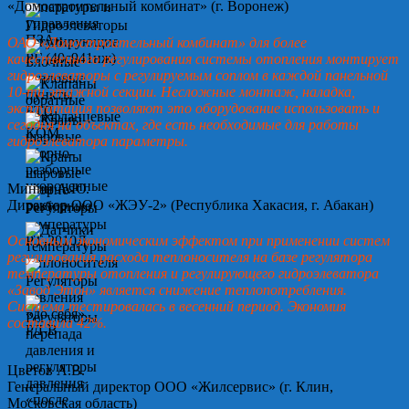
«Домостроительный комбинат» (г. Воронеж)
ОАО «Домостроительный комбинат» для более
качественного регулирования системы отопления монтирует
гидроэлеваторы с регулируемым соплом в каждой панельной
10-ти этажной секции. Несложные монтаж, наладка,
эксплуатация позволяют это оборудование использовать и
сегодня на объектах, где есть необходимые для работы
гидроэлеватора параметры.
Минин А.Ю.
Директор ООО «ЖЭУ-2» (Республика Хакасия, г. Абакан)
Основным экономическим эффектом при применении систем
регулирования расхода теплоносителя на базе регулятора
температуры отопления и регулирующего гидроэлеватора
«Завод Этон» является снижение теплопотребления.
Система тестировалась в весенний период. Экономия
составила 42%.
Цветов А.В.
Генеральный директор ООО «Жилсервис» (г. Клин,
Московская область)