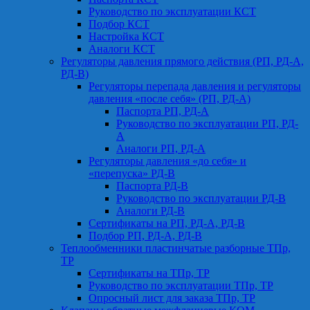
Руководство по эксплуатации КСТ
Подбор КСТ
Настройка КСТ
Аналоги КСТ
Регуляторы давления прямого действия (РП, РД-А,
РД-В)
Регуляторы перепада давления и регуляторы
давления «после себя» (РП, РД-А)
Паспорта РП, РД-А
Руководство по эксплуатации РП, РД-
А
Аналоги РП, РД-А
Регуляторы давления «до себя» и
«перепуска» РД-В
Паспорта РД-В
Руководство по эксплуатации РД-В
Аналоги РД-В
Сертификаты на РП, РД-А, РД-В
Подбор РП, РД-А, РД-В
Теплообменники пластинчатые разборные ТПр,
ТР
Сертификаты на ТПр, ТР
Руководство по эксплуатации ТПр, ТР
Опросный лист для заказа ТПр, ТР