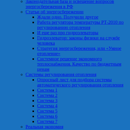
Законодательная база и освещение вопросов
энергосбережения в РФ
Статьи об энергосбережении
Ждали одно. Получили другое
Работа регулятора температуры РТ-2010 по
регулированию отопления
И еще раз про гидроэлеваторы
Гидроэлеватор: законы физики на службе
человека
Стратегия энергосбережения, или «Умное
отопление»
Системное решение экономного
теплоснабжения. Качество по бюджетным
ценам
Системы регулирования отопления
Опросный лист для подбора системы
автоматического регулирования отопления
Система 1
Система 2
Система 3
Система 4
Система 5
Система 6
Система 7
Реальная экономия