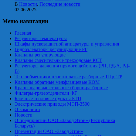
В
Новости
,
Последние новости
02.06.2025
Меню навигации
Главная
Регуляторы температуры
Шкафы пускозащитной аппаратуры и управления
Гидроэлеваторы регулирующие РГ
Клапаны регулирующие
Клапаны смесительные трехходовые КСТ
Регуляторы давления прямого действия (РП, РД-А, РД-
В)
Теплообменники пластинчатые разборные ТПр, ТР
Клапаны обратные межфланцевые КОМ
Краны шаровые стальные сборно-разборные
Фильтры-грязеотделители ФГ
Блочные тепловые пункты БТП
Электрические приводы МЭП-3500
О компании
Новости
О предприятии ОАО «Завод Этон» (Республика
Беларусь)
Презентации ОАО «Завод Этон»