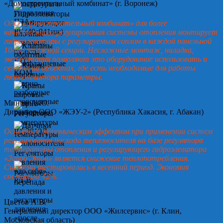
«Домостроительный комбинат» (г. Воронеж)
ОАО «Домостроительный комбинат» для более
качественного регулирования системы отопления монтирует
гидроэлеваторы с регулируемым соплом в каждой панельной
10-ти этажной секции. Несложные монтаж, наладка,
эксплуатация позволяют это оборудование использовать и
сегодня на объектах, где есть необходимые для работы
гидроэлеватора параметры.
Минин А.Ю.
Директор ООО «ЖЭУ-2» (Республика Хакасия, г. Абакан)
Основным экономическим эффектом при применении систем
регулирования расхода теплоносителя на базе регулятора
температуры отопления и регулирующего гидроэлеватора
«Завод Этон» является снижение теплопотребления.
Система тестировалась в весенний период. Экономия
составила 42%.
Цветов А.В.
Генеральный директор ООО «Жилсервис» (г. Клин,
Московская область)