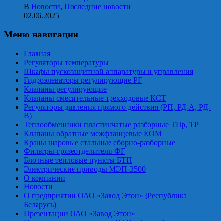
В
Новости
,
Последние новости
02.06.2025
Меню навигации
Главная
Регуляторы температуры
Шкафы пускозащитной аппаратуры и управления
Гидроэлеваторы регулирующие РГ
Клапаны регулирующие
Клапаны смесительные трехходовые КСТ
Регуляторы давления прямого действия (РП, РД-А, РД-
В)
Теплообменники пластинчатые разборные ТПр, ТР
Клапаны обратные межфланцевые КОМ
Краны шаровые стальные сборно-разборные
Фильтры-грязеотделители ФГ
Блочные тепловые пункты БТП
Электрические приводы МЭП-3500
О компании
Новости
О предприятии ОАО «Завод Этон» (Республика
Беларусь)
Презентации ОАО «Завод Этон»