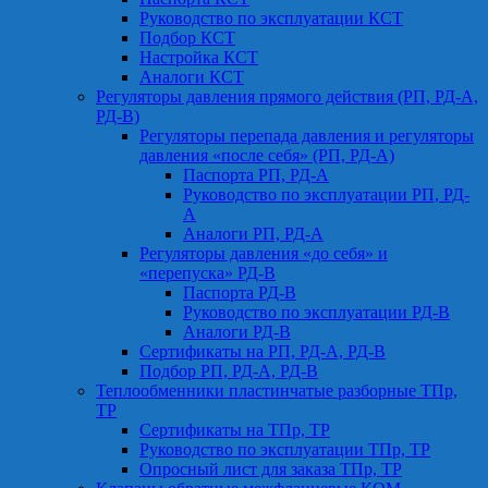
Руководство по эксплуатации КСТ
Подбор КСТ
Настройка КСТ
Аналоги КСТ
Регуляторы давления прямого действия (РП, РД-А,
РД-В)
Регуляторы перепада давления и регуляторы
давления «после себя» (РП, РД-А)
Паспорта РП, РД-А
Руководство по эксплуатации РП, РД-
А
Аналоги РП, РД-А
Регуляторы давления «до себя» и
«перепуска» РД-В
Паспорта РД-В
Руководство по эксплуатации РД-В
Аналоги РД-В
Сертификаты на РП, РД-А, РД-В
Подбор РП, РД-А, РД-В
Теплообменники пластинчатые разборные ТПр,
ТР
Сертификаты на ТПр, ТР
Руководство по эксплуатации ТПр, ТР
Опросный лист для заказа ТПр, ТР