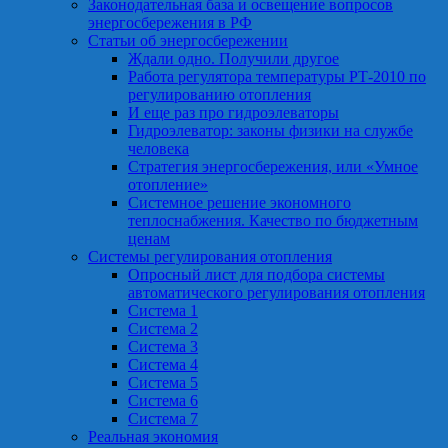
Законодательная база и освещение вопросов
энергосбережения в РФ
Статьи об энергосбережении
Ждали одно. Получили другое
Работа регулятора температуры РТ-2010 по
регулированию отопления
И еще раз про гидроэлеваторы
Гидроэлеватор: законы физики на службе
человека
Стратегия энергосбережения, или «Умное
отопление»
Системное решение экономного
теплоснабжения. Качество по бюджетным
ценам
Системы регулирования отопления
Опросный лист для подбора системы
автоматического регулирования отопления
Система 1
Система 2
Система 3
Система 4
Система 5
Система 6
Система 7
Реальная экономия