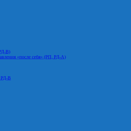
РД-В)
авления «после себя» (РП, РД-А)
 РД-В