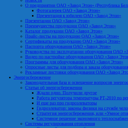
Новости
О предприятии ОАО «Завод Этон» (Республика Бел
Фотогалерея ОАО «Завод Этон»
Презентация к юбилею ОАО «Завод Этон»
Презентации ОАО «Завод Этон»
Преимущества продукции ОАО «Завод Этон»
Каталог продукции ОАО «Завод Этон»
Прайс-листы на продукцию ОАО «Завод Этон»
Сертификаты на продукцию ОАО «Завод Этон»
Паспорта оборудования ОАО «Завод Этон»
Руководства по эксплуатации оборудования ОАО «
Видео по настройке оборудования ОАО «Завод Это
Программы для оборудования ОАО «Завод Этон»
Опросные листы для подбора и заказа оборудовани
Рекламные листовки оборудования ОАО «Завод Эт
Энергосбережение
Законодательная база и освещение вопросов энерг
Статьи об энергосбережении
Ждали одно. Получили другое
Работа регулятора температуры РТ-2010 по р
И еще раз про гидроэлеваторы
Гидроэлеватор: законы физики на службе чел
Стратегия энергосбережения, или «Умное от
Системное решение экономного теплоснабже
Системы регулирования отопления