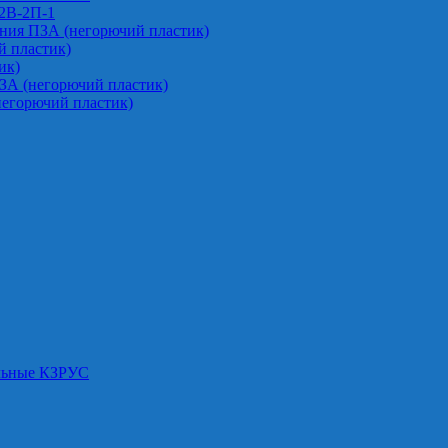
-2В-2П-1
ния ПЗА (негорючий пластик)
 пластик)
ик)
ЗА (негорючий пластик)
негорючий пластик)
альные КЗРУС