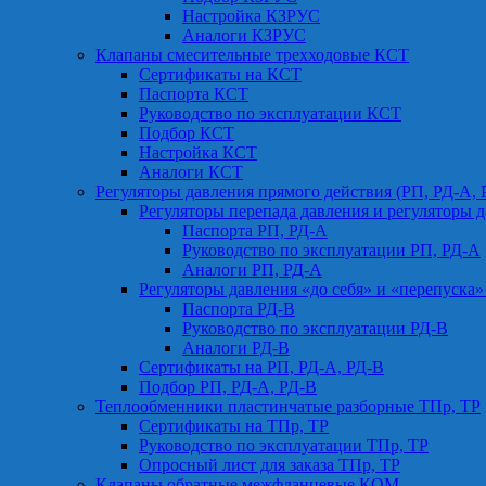
Настройка КЗРУС
Аналоги КЗРУС
Клапаны смесительные трехходовые КСТ
Сертификаты на КСТ
Паспорта КСТ
Руководство по эксплуатации КСТ
Подбор КСТ
Настройка КСТ
Аналоги КСТ
Регуляторы давления прямого действия (РП, РД-А, 
Регуляторы перепада давления и регуляторы д
Паспорта РП, РД-А
Руководство по эксплуатации РП, РД-А
Аналоги РП, РД-А
Регуляторы давления «до себя» и «перепуска»
Паспорта РД-В
Руководство по эксплуатации РД-В
Аналоги РД-В
Сертификаты на РП, РД-А, РД-В
Подбор РП, РД-А, РД-В
Теплообменники пластинчатые разборные ТПр, ТР
Сертификаты на ТПр, ТР
Руководство по эксплуатации ТПр, ТР
Опросный лист для заказа ТПр, ТР
Клапаны обратные межфланцевые КОМ