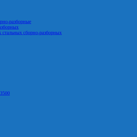
орно-разборные
азборных
х стальных сборно-разборных
3500