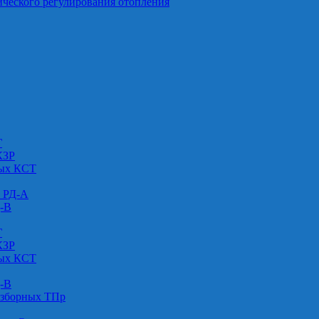
ического регулирования отопления
Г
КЗР
вых КСТ
» РД-А
Д-В
Г
КЗР
вых КСТ
Д-В
азборных ТПр