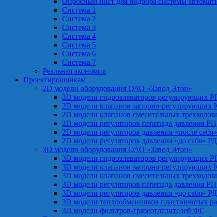
Опросный лист для подбора системы автомат
Система 1
Система 2
Система 3
Система 4
Система 5
Система 6
Система 7
Реальная экономия
Проектировщикам
2D модели оборудования ОАО «Завод Этон»
2D модели гидроэлеваторов регулирующих Р
2D модели клапанов запорно-регулирующих 
2D модели клапанов смесительных трехходо
2D модели регуляторов перепада давления РП
2D модели регуляторов давления «после себя
2D модели регуляторов давления «до себя» Р
3D модели оборудования ОАО «Завод Этон»
3D модели гидроэлеваторов регулирующих Р
3D модели клапанов запорно-регулирующих 
3D модели клапанов смесительных трехходо
3D модели регуляторов перепада давления РП
3D модели регуляторов давления «до себя» Р
3D модели теплообменников пластинчатых р
3D модели фильтров-грязеотделителей ФГ