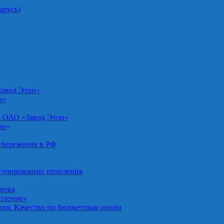
арусь)
Завод Этон»
н»
я ОАО «Завод Этон»
он»
осбережения в РФ
егулированию отопления
овека
опление»
ния. Качество по бюджетным ценам