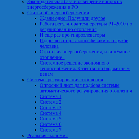
Законодательная база и освещение вопросов
энергосбережения в РФ
Статьи об энергосбережении
Ждали одно. Получили другое
Работа регулятора температуры РТ-2010 по
регулированию отопления
И еще раз про гидроэлеваторы
Гидроэлеватор: законы физики на службе
человека
Стратегия энергосбережения, или «Умное
отопление»
Системное решение экономного
теплоснабжения. Качество по бюджетным
ценам
Системы регулирования отопления
Опросный лист для подбора системы
автоматического регулирования отопления
Система 1
Система 2
Система 3
Система 4
Система 5
Система 6
Система 7
Реальная экономия