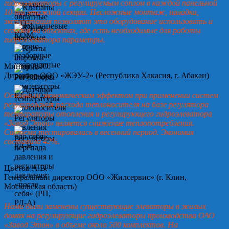
гидроэлеваторы с регулируемым соплом в каждой панельной
10-ти этажной секции. Несложные монтаж, наладка,
эксплуатация позволяют это оборудование использовать и
сегодня на объектах, где есть необходимые для работы
гидроэлеватора параметры.
Минин А.Ю.
Директор ООО «ЖЭУ-2» (Республика Хакасия, г. Абакан)
Основным экономическим эффектом при применении систем
регулирования расхода теплоносителя на базе регулятора
температуры отопления и регулирующего гидроэлеватора
«Завод Этон» является снижение теплопотребления.
Система тестировалась в весенний период. Экономия
составила 42%.
Цветов А.В.
Генеральный директор ООО «Жилсервис» (г. Клин,
Московская область)
Нами были заменены существующие элеваторы в жилых
домах на регулирующие гидроэлеваторы производства ОАО
«Завод Этон» в объеме около 500 комплектов. На