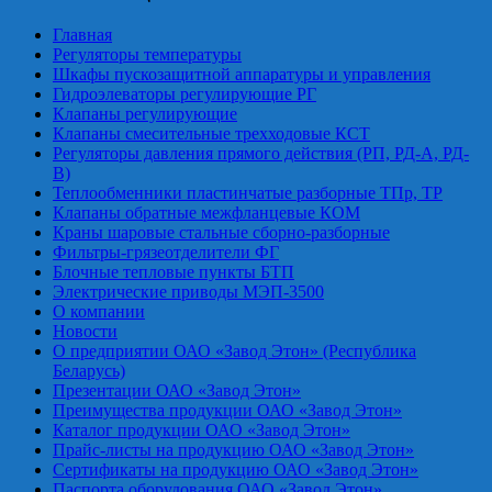
Главная
Регуляторы температуры
Шкафы пускозащитной аппаратуры и управления
Гидроэлеваторы регулирующие РГ
Клапаны регулирующие
Клапаны смесительные трехходовые КСТ
Регуляторы давления прямого действия (РП, РД-А, РД-
В)
Теплообменники пластинчатые разборные ТПр, ТР
Клапаны обратные межфланцевые КОМ
Краны шаровые стальные сборно-разборные
Фильтры-грязеотделители ФГ
Блочные тепловые пункты БТП
Электрические приводы МЭП-3500
О компании
Новости
О предприятии ОАО «Завод Этон» (Республика
Беларусь)
Презентации ОАО «Завод Этон»
Преимущества продукции ОАО «Завод Этон»
Каталог продукции ОАО «Завод Этон»
Прайс-листы на продукцию ОАО «Завод Этон»
Сертификаты на продукцию ОАО «Завод Этон»
Паспорта оборудования ОАО «Завод Этон»