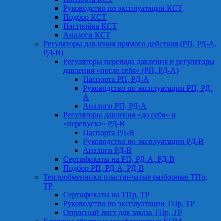
Руководство по эксплуатации КСТ
Подбор КСТ
Настройка КСТ
Аналоги КСТ
Регуляторы давления прямого действия (РП, РД-А,
РД-В)
Регуляторы перепада давления и регуляторы
давления «после себя» (РП, РД-А)
Паспорта РП, РД-А
Руководство по эксплуатации РП, РД-
А
Аналоги РП, РД-А
Регуляторы давления «до себя» и
«перепуска» РД-В
Паспорта РД-В
Руководство по эксплуатации РД-В
Аналоги РД-В
Сертификаты на РП, РД-А, РД-В
Подбор РП, РД-А, РД-В
Теплообменники пластинчатые разборные ТПр,
ТР
Сертификаты на ТПр, ТР
Руководство по эксплуатации ТПр, ТР
Опросный лист для заказа ТПр, ТР