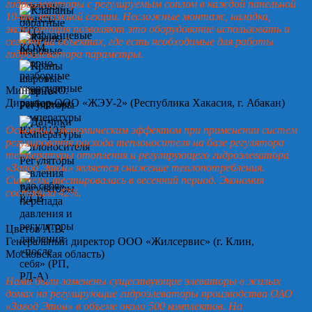
гидроэлеваторы с регулируемым соплом в каждой панельной
10-ти этажной секции. Несложные монтаж, наладка,
эксплуатация позволяют это оборудование использовать и
сегодня на объектах, где есть необходимые для работы
гидроэлеватора параметры.
Минин А.Ю.
Директор ООО «ЖЭУ-2» (Республика Хакасия, г. Абакан)
Основным экономическим эффектом при применении систем
регулирования расхода теплоносителя на базе регулятора
температуры отопления и регулирующего гидроэлеватора
«Завод Этон» является снижение теплопотребления.
Система тестировалась в весенний период. Экономия
составила 42%.
Цветов А.В.
Генеральный директор ООО «Жилсервис» (г. Клин,
Московская область)
Нами были заменены существующие элеваторы в жилых
домах на регулирующие гидроэлеваторы производства ОАО
«Завод Этон» в объеме около 500 комплектов. На