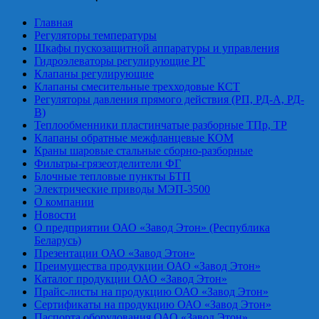
Главная
Регуляторы температуры
Шкафы пускозащитной аппаратуры и управления
Гидроэлеваторы регулирующие РГ
Клапаны регулирующие
Клапаны смесительные трехходовые КСТ
Регуляторы давления прямого действия (РП, РД-А, РД-
В)
Теплообменники пластинчатые разборные ТПр, ТР
Клапаны обратные межфланцевые КОМ
Краны шаровые стальные сборно-разборные
Фильтры-грязеотделители ФГ
Блочные тепловые пункты БТП
Электрические приводы МЭП-3500
О компании
Новости
О предприятии ОАО «Завод Этон» (Республика
Беларусь)
Презентации ОАО «Завод Этон»
Преимущества продукции ОАО «Завод Этон»
Каталог продукции ОАО «Завод Этон»
Прайс-листы на продукцию ОАО «Завод Этон»
Сертификаты на продукцию ОАО «Завод Этон»
Паспорта оборудования ОАО «Завод Этон»