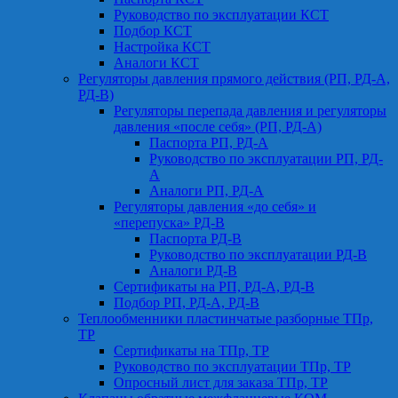
Руководство по эксплуатации КСТ
Подбор КСТ
Настройка КСТ
Аналоги КСТ
Регуляторы давления прямого действия (РП, РД-А,
РД-В)
Регуляторы перепада давления и регуляторы
давления «после себя» (РП, РД-А)
Паспорта РП, РД-А
Руководство по эксплуатации РП, РД-
А
Аналоги РП, РД-А
Регуляторы давления «до себя» и
«перепуска» РД-В
Паспорта РД-В
Руководство по эксплуатации РД-В
Аналоги РД-В
Сертификаты на РП, РД-А, РД-В
Подбор РП, РД-А, РД-В
Теплообменники пластинчатые разборные ТПр,
ТР
Сертификаты на ТПр, ТР
Руководство по эксплуатации ТПр, ТР
Опросный лист для заказа ТПр, ТР