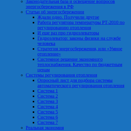
Законодательная база и освещение вопросов
энергосбережения в РФ
Статьи об энергосбережении
Ждали одно. Получили другое
Работа регулятора температуры РТ-2010 по
регулированию отопления
И еще раз про гидроэлеваторы
Гидроэлеватор: законы физики на службе
человека
Стратегия энергосбережения, или «Умное
отопление»
Системное решение экономного
теплоснабжения. Качество по бюджетным
ценам
Системы регулирования отопления
Опросный лист для подбора системы
автоматического регулирования отопления
Система 1
Система 2
Система 3
Система 4
Система 5
Система 6
Система 7
Реальная экономия