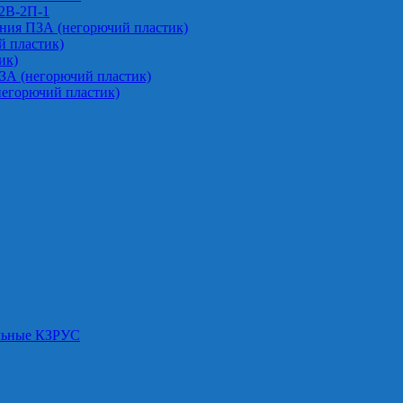
-2В-2П-1
ния ПЗА (негорючий пластик)
 пластик)
ик)
ЗА (негорючий пластик)
негорючий пластик)
альные КЗРУС