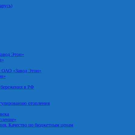
арусь)
Завод Этон»
н»
я ОАО «Завод Этон»
он»
осбережения в РФ
егулированию отопления
овека
опление»
ния. Качество по бюджетным ценам