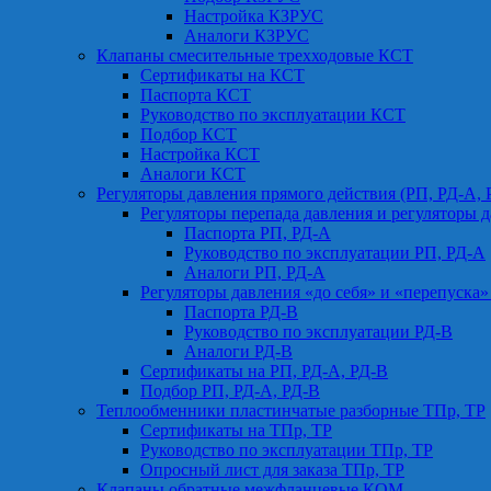
Настройка КЗРУС
Аналоги КЗРУС
Клапаны смесительные трехходовые КСТ
Сертификаты на КСТ
Паспорта КСТ
Руководство по эксплуатации КСТ
Подбор КСТ
Настройка КСТ
Аналоги КСТ
Регуляторы давления прямого действия (РП, РД-А, 
Регуляторы перепада давления и регуляторы д
Паспорта РП, РД-А
Руководство по эксплуатации РП, РД-А
Аналоги РП, РД-А
Регуляторы давления «до себя» и «перепуска»
Паспорта РД-В
Руководство по эксплуатации РД-В
Аналоги РД-В
Сертификаты на РП, РД-А, РД-В
Подбор РП, РД-А, РД-В
Теплообменники пластинчатые разборные ТПр, ТР
Сертификаты на ТПр, ТР
Руководство по эксплуатации ТПр, ТР
Опросный лист для заказа ТПр, ТР
Клапаны обратные межфланцевые КОМ