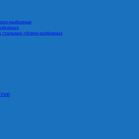
орно-разборные
азборных
х стальных сборно-разборных
3500