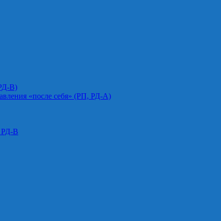
РД-В)
авления «после себя» (РП, РД-А)
 РД-В