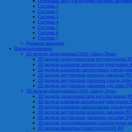
Опросный лист для подбора системы автомат
Система 1
Система 2
Система 3
Система 4
Система 5
Система 6
Система 7
Реальная экономия
Проектировщикам
2D модели оборудования ОАО «Завод Этон»
2D модели гидроэлеваторов регулирующих Р
2D модели клапанов запорно-регулирующих 
2D модели клапанов смесительных трехходо
2D модели регуляторов перепада давления РП
2D модели регуляторов давления «после себя
2D модели регуляторов давления «до себя» Р
3D модели оборудования ОАО «Завод Этон»
3D модели гидроэлеваторов регулирующих Р
3D модели клапанов запорно-регулирующих 
3D модели клапанов смесительных трехходо
3D модели регуляторов перепада давления РП
3D модели регуляторов давления «до себя» Р
3D модели теплообменников пластинчатых р
3D модели фильтров-грязеотделителей ФГ