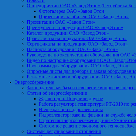
Новости
О предприятии ОАО «Завод Этон» (Республика Бел
Фотогалерея ОАО «Завод Этон»
Презентация к юбилею ОАО «Завод Этон»
Презентации ОАО «Завод Этон»
Преимущества продукции ОАО «Завод Этон»
Каталог продукции ОАО «Завод Этон»
Прайс-листы на продукцию ОАО «Завод Этон»
Сертификаты на продукцию ОАО «Завод Этон»
Паспорта оборудования ОАО «Завод Этон»
Руководства по эксплуатации оборудования ОАО «
Видео по настройке оборудования ОАО «Завод Это
Программы для оборудования ОАО «Завод Этон»
Опросные листы для подбора и заказа оборудовани
Рекламные листовки оборудования ОАО «Завод Эт
Энергосбережение
Законодательная база и освещение вопросов энерг
Статьи об энергосбережении
Ждали одно. Получили другое
Работа регулятора температуры РТ-2010 по р
И еще раз про гидроэлеваторы
Гидроэлеватор: законы физики на службе чел
Стратегия энергосбережения, или «Умное от
Системное решение экономного теплоснабже
Системы регулирования отопления