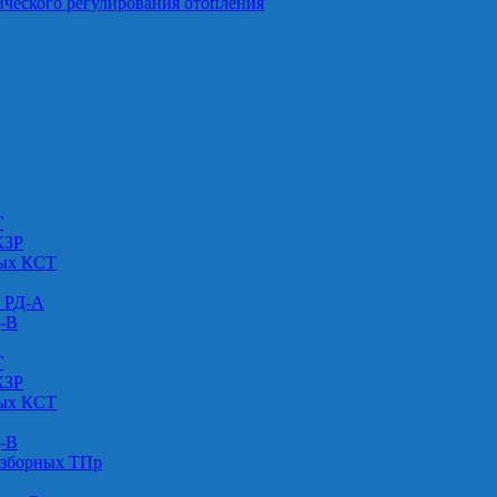
ического регулирования отопления
Г
КЗР
вых КСТ
» РД-А
Д-В
Г
КЗР
вых КСТ
Д-В
азборных ТПр