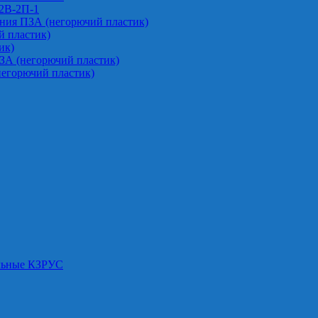
-2В-2П-1
ния ПЗА (негорючий пластик)
 пластик)
ик)
ЗА (негорючий пластик)
негорючий пластик)
альные КЗРУС