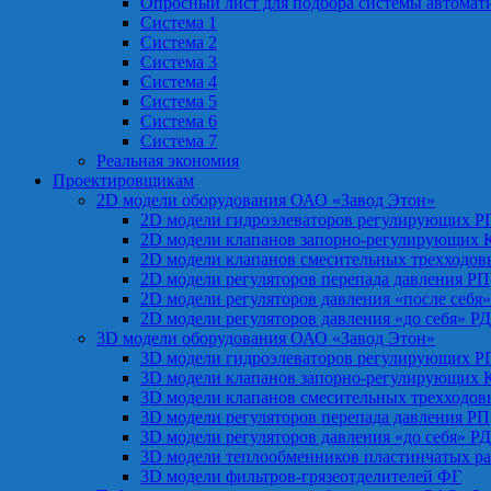
Опросный лист для подбора системы автомат
Система 1
Система 2
Система 3
Система 4
Система 5
Система 6
Система 7
Реальная экономия
Проектировщикам
2D модели оборудования ОАО «Завод Этон»
2D модели гидроэлеваторов регулирующих Р
2D модели клапанов запорно-регулирующих 
2D модели клапанов смесительных трехходо
2D модели регуляторов перепада давления РП
2D модели регуляторов давления «после себя
2D модели регуляторов давления «до себя» Р
3D модели оборудования ОАО «Завод Этон»
3D модели гидроэлеваторов регулирующих Р
3D модели клапанов запорно-регулирующих 
3D модели клапанов смесительных трехходо
3D модели регуляторов перепада давления РП
3D модели регуляторов давления «до себя» Р
3D модели теплообменников пластинчатых р
3D модели фильтров-грязеотделителей ФГ