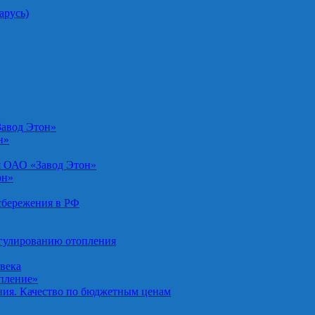
арусь)
Завод Этон»
н»
я ОАО «Завод Этон»
он»
осбережения в РФ
егулированию отопления
овека
опление»
ния. Качество по бюджетным ценам