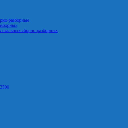
орно-разборные
азборных
х стальных сборно-разборных
3500