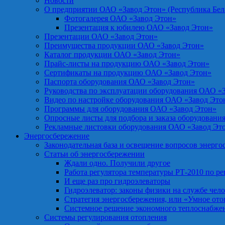
Новости
О предприятии ОАО «Завод Этон» (Республика Бел
Фотогалерея ОАО «Завод Этон»
Презентация к юбилею ОАО «Завод Этон»
Презентации ОАО «Завод Этон»
Преимущества продукции ОАО «Завод Этон»
Каталог продукции ОАО «Завод Этон»
Прайс-листы на продукцию ОАО «Завод Этон»
Сертификаты на продукцию ОАО «Завод Этон»
Паспорта оборудования ОАО «Завод Этон»
Руководства по эксплуатации оборудования ОАО «
Видео по настройке оборудования ОАО «Завод Это
Программы для оборудования ОАО «Завод Этон»
Опросные листы для подбора и заказа оборудовани
Рекламные листовки оборудования ОАО «Завод Эт
Энергосбережение
Законодательная база и освещение вопросов энерг
Статьи об энергосбережении
Ждали одно. Получили другое
Работа регулятора температуры РТ-2010 по р
И еще раз про гидроэлеваторы
Гидроэлеватор: законы физики на службе чел
Стратегия энергосбережения, или «Умное от
Системное решение экономного теплоснабже
Системы регулирования отопления