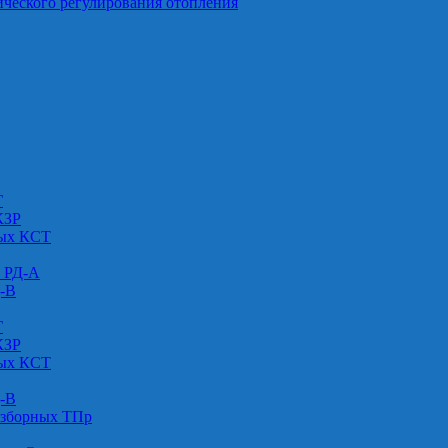
ического регулирования отопления
Г
КЗР
вых КСТ
» РД-А
Д-В
Г
КЗР
вых КСТ
Д-В
азборных ТПр