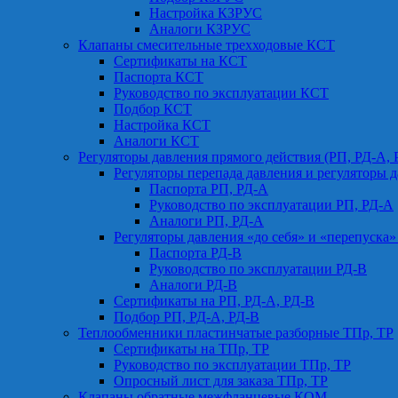
Настройка КЗРУС
Аналоги КЗРУС
Клапаны смесительные трехходовые КСТ
Сертификаты на КСТ
Паспорта КСТ
Руководство по эксплуатации КСТ
Подбор КСТ
Настройка КСТ
Аналоги КСТ
Регуляторы давления прямого действия (РП, РД-А, 
Регуляторы перепада давления и регуляторы д
Паспорта РП, РД-А
Руководство по эксплуатации РП, РД-А
Аналоги РП, РД-А
Регуляторы давления «до себя» и «перепуска»
Паспорта РД-В
Руководство по эксплуатации РД-В
Аналоги РД-В
Сертификаты на РП, РД-А, РД-В
Подбор РП, РД-А, РД-В
Теплообменники пластинчатые разборные ТПр, ТР
Сертификаты на ТПр, ТР
Руководство по эксплуатации ТПр, ТР
Опросный лист для заказа ТПр, ТР
Клапаны обратные межфланцевые КОМ