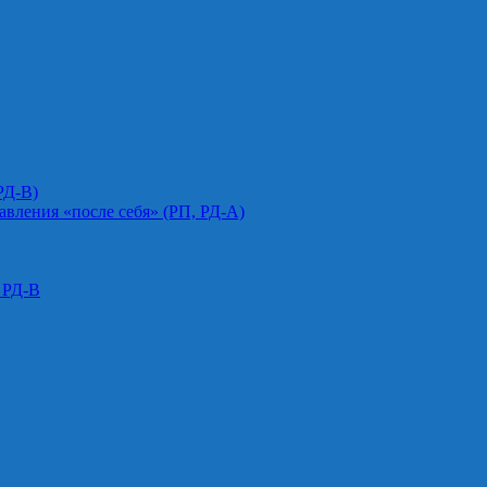
РД-В)
авления «после себя» (РП, РД-А)
 РД-В