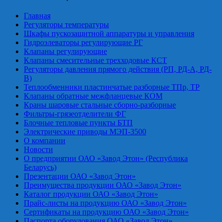
Главная
Регуляторы температуры
Шкафы пускозащитной аппаратуры и управления
Гидроэлеваторы регулирующие РГ
Клапаны регулирующие
Клапаны смесительные трехходовые КСТ
Регуляторы давления прямого действия (РП, РД-А, РД-
В)
Теплообменники пластинчатые разборные ТПр, ТР
Клапаны обратные межфланцевые КОМ
Краны шаровые стальные сборно-разборные
Фильтры-грязеотделители ФГ
Блочные тепловые пункты БТП
Электрические приводы МЭП-3500
О компании
Новости
О предприятии ОАО «Завод Этон» (Республика
Беларусь)
Презентации ОАО «Завод Этон»
Преимущества продукции ОАО «Завод Этон»
Каталог продукции ОАО «Завод Этон»
Прайс-листы на продукцию ОАО «Завод Этон»
Сертификаты на продукцию ОАО «Завод Этон»
Паспорта оборудования ОАО «Завод Этон»