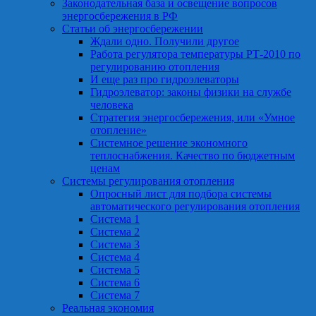
Законодательная база и освещение вопросов
энергосбережения в РФ
Статьи об энергосбережении
Ждали одно. Получили другое
Работа регулятора температуры РТ-2010 по
регулированию отопления
И еще раз про гидроэлеваторы
Гидроэлеватор: законы физики на службе
человека
Стратегия энергосбережения, или «Умное
отопление»
Системное решение экономного
теплоснабжения. Качество по бюджетным
ценам
Системы регулирования отопления
Опросный лист для подбора системы
автоматического регулирования отопления
Система 1
Система 2
Система 3
Система 4
Система 5
Система 6
Система 7
Реальная экономия