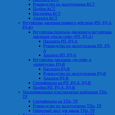
Руководство по эксплуатации КСТ
Подбор КСТ
Настройка КСТ
Аналоги КСТ
Регуляторы давления прямого действия (РП, РД-А,
РД-В)
Регуляторы перепада давления и регуляторы
давления «после себя» (РП, РД-А)
Паспорта РП, РД-А
Руководство по эксплуатации РП, РД-
А
Аналоги РП, РД-А
Регуляторы давления «до себя» и
«перепуска» РД-В
Паспорта РД-В
Руководство по эксплуатации РД-В
Аналоги РД-В
Сертификаты на РП, РД-А, РД-В
Подбор РП, РД-А, РД-В
Теплообменники пластинчатые разборные ТПр,
ТР
Сертификаты на ТПр, ТР
Руководство по эксплуатации ТПр, ТР
Опросный лист для заказа ТПр, ТР