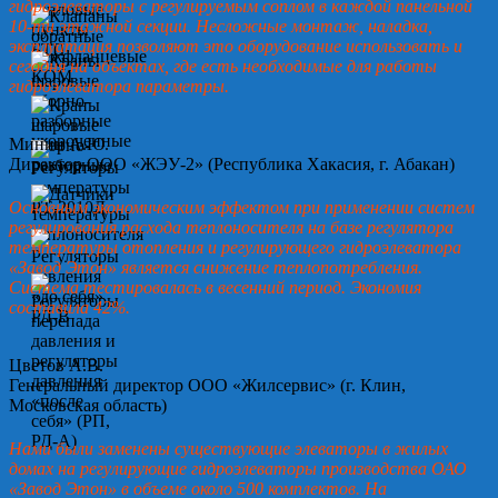
гидроэлеваторы с регулируемым соплом в каждой панельной
10-ти этажной секции. Несложные монтаж, наладка,
эксплуатация позволяют это оборудование использовать и
сегодня на объектах, где есть необходимые для работы
гидроэлеватора параметры.
Минин А.Ю.
Директор ООО «ЖЭУ-2» (Республика Хакасия, г. Абакан)
Основным экономическим эффектом при применении систем
регулирования расхода теплоносителя на базе регулятора
температуры отопления и регулирующего гидроэлеватора
«Завод Этон» является снижение теплопотребления.
Система тестировалась в весенний период. Экономия
составила 42%.
Цветов А.В.
Генеральный директор ООО «Жилсервис» (г. Клин,
Московская область)
Нами были заменены существующие элеваторы в жилых
домах на регулирующие гидроэлеваторы производства ОАО
«Завод Этон» в объеме около 500 комплектов. На