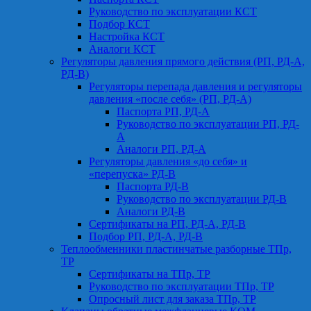
Руководство по эксплуатации КСТ
Подбор КСТ
Настройка КСТ
Аналоги КСТ
Регуляторы давления прямого действия (РП, РД-А,
РД-В)
Регуляторы перепада давления и регуляторы
давления «после себя» (РП, РД-А)
Паспорта РП, РД-А
Руководство по эксплуатации РП, РД-
А
Аналоги РП, РД-А
Регуляторы давления «до себя» и
«перепуска» РД-В
Паспорта РД-В
Руководство по эксплуатации РД-В
Аналоги РД-В
Сертификаты на РП, РД-А, РД-В
Подбор РП, РД-А, РД-В
Теплообменники пластинчатые разборные ТПр,
ТР
Сертификаты на ТПр, ТР
Руководство по эксплуатации ТПр, ТР
Опросный лист для заказа ТПр, ТР