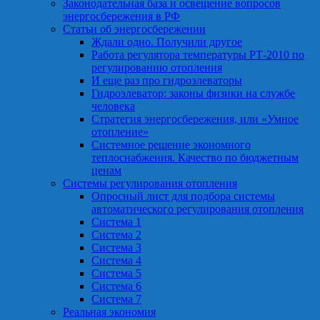
Законодательная база и освещение вопросов
энергосбережения в РФ
Статьи об энергосбережении
Ждали одно. Получили другое
Работа регулятора температуры РТ-2010 по
регулированию отопления
И еще раз про гидроэлеваторы
Гидроэлеватор: законы физики на службе
человека
Стратегия энергосбережения, или «Умное
отопление»
Системное решение экономного
теплоснабжения. Качество по бюджетным
ценам
Системы регулирования отопления
Опросный лист для подбора системы
автоматического регулирования отопления
Система 1
Система 2
Система 3
Система 4
Система 5
Система 6
Система 7
Реальная экономия