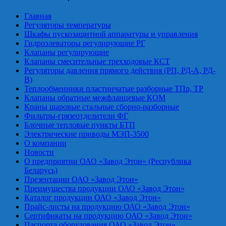
Главная
Регуляторы температуры
Шкафы пускозащитной аппаратуры и управления
Гидроэлеваторы регулирующие РГ
Клапаны регулирующие
Клапаны смесительные трехходовые КСТ
Регуляторы давления прямого действия (РП, РД-А, РД-
В)
Теплообменники пластинчатые разборные ТПр, ТР
Клапаны обратные межфланцевые КОМ
Краны шаровые стальные сборно-разборные
Фильтры-грязеотделители ФГ
Блочные тепловые пункты БТП
Электрические приводы МЭП-3500
О компании
Новости
О предприятии ОАО «Завод Этон» (Республика
Беларусь)
Презентации ОАО «Завод Этон»
Преимущества продукции ОАО «Завод Этон»
Каталог продукции ОАО «Завод Этон»
Прайс-листы на продукцию ОАО «Завод Этон»
Сертификаты на продукцию ОАО «Завод Этон»
Паспорта оборудования ОАО «Завод Этон»