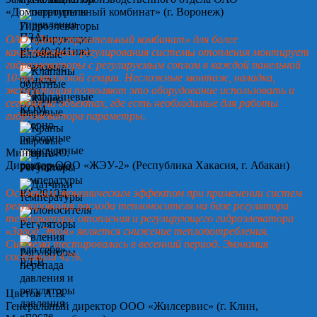
«Домостроительный комбинат» (г. Воронеж)
ОАО «Домостроительный комбинат» для более
качественного регулирования системы отопления монтирует
гидроэлеваторы с регулируемым соплом в каждой панельной
10-ти этажной секции. Несложные монтаж, наладка,
эксплуатация позволяют это оборудование использовать и
сегодня на объектах, где есть необходимые для работы
гидроэлеватора параметры.
Минин А.Ю.
Директор ООО «ЖЭУ-2» (Республика Хакасия, г. Абакан)
Основным экономическим эффектом при применении систем
регулирования расхода теплоносителя на базе регулятора
температуры отопления и регулирующего гидроэлеватора
«Завод Этон» является снижение теплопотребления.
Система тестировалась в весенний период. Экономия
составила 42%.
Цветов А.В.
Генеральный директор ООО «Жилсервис» (г. Клин,