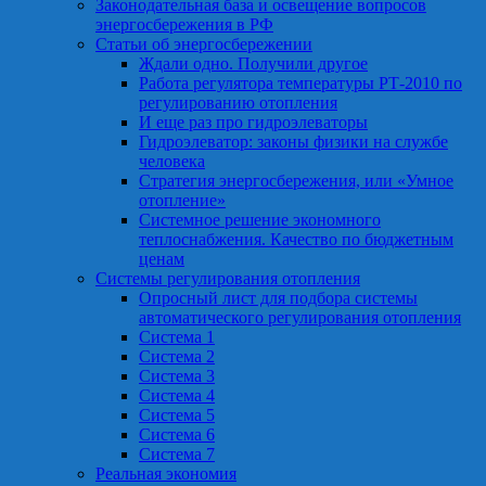
Законодательная база и освещение вопросов
энергосбережения в РФ
Статьи об энергосбережении
Ждали одно. Получили другое
Работа регулятора температуры РТ-2010 по
регулированию отопления
И еще раз про гидроэлеваторы
Гидроэлеватор: законы физики на службе
человека
Стратегия энергосбережения, или «Умное
отопление»
Системное решение экономного
теплоснабжения. Качество по бюджетным
ценам
Системы регулирования отопления
Опросный лист для подбора системы
автоматического регулирования отопления
Система 1
Система 2
Система 3
Система 4
Система 5
Система 6
Система 7
Реальная экономия