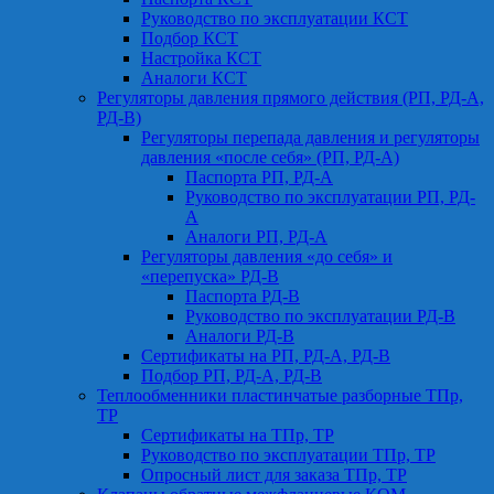
Руководство по эксплуатации КСТ
Подбор КСТ
Настройка КСТ
Аналоги КСТ
Регуляторы давления прямого действия (РП, РД-А,
РД-В)
Регуляторы перепада давления и регуляторы
давления «после себя» (РП, РД-А)
Паспорта РП, РД-А
Руководство по эксплуатации РП, РД-
А
Аналоги РП, РД-А
Регуляторы давления «до себя» и
«перепуска» РД-В
Паспорта РД-В
Руководство по эксплуатации РД-В
Аналоги РД-В
Сертификаты на РП, РД-А, РД-В
Подбор РП, РД-А, РД-В
Теплообменники пластинчатые разборные ТПр,
ТР
Сертификаты на ТПр, ТР
Руководство по эксплуатации ТПр, ТР
Опросный лист для заказа ТПр, ТР