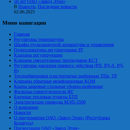
50 лет ОАО «Завод Этон»
В
Новости
,
Последние новости
02.06.2025
Меню навигации
Главная
Регуляторы температуры
Шкафы пускозащитной аппаратуры и управления
Гидроэлеваторы регулирующие РГ
Клапаны регулирующие
Клапаны смесительные трехходовые КСТ
Регуляторы давления прямого действия (РП, РД-А, РД-
В)
Теплообменники пластинчатые разборные ТПр, ТР
Клапаны обратные межфланцевые КОМ
Краны шаровые стальные сборно-разборные
Фильтры-грязеотделители ФГ
Блочные тепловые пункты БТП
Электрические приводы МЭП-3500
О компании
Новости
О предприятии ОАО «Завод Этон» (Республика
Беларусь)
Презентации ОАО «Завод Этон»