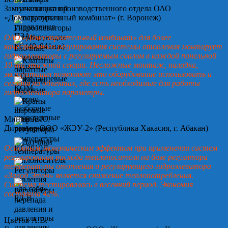
Замначальника производственного отдела ОАО
«Домостроительный комбинат» (г. Воронеж)
ОАО «Домостроительный комбинат» для более
качественного регулирования системы отопления монтирует
гидроэлеваторы с регулируемым соплом в каждой панельной
10-ти этажной секции. Несложные монтаж, наладка,
эксплуатация позволяют это оборудование использовать и
сегодня на объектах, где есть необходимые для работы
гидроэлеватора параметры.
Минин А.Ю.
Директор ООО «ЖЭУ-2» (Республика Хакасия, г. Абакан)
Основным экономическим эффектом при применении систем
регулирования расхода теплоносителя на базе регулятора
температуры отопления и регулирующего гидроэлеватора
«Завод Этон» является снижение теплопотребления.
Система тестировалась в весенний период. Экономия
составила 42%.
Цветов А.В.