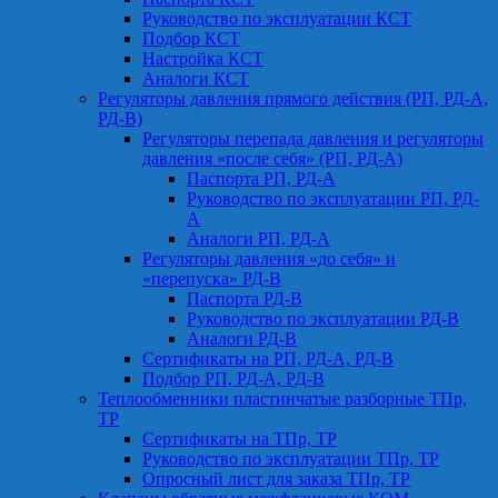
Руководство по эксплуатации КСТ
Подбор КСТ
Настройка КСТ
Аналоги КСТ
Регуляторы давления прямого действия (РП, РД-А,
РД-В)
Регуляторы перепада давления и регуляторы
давления «после себя» (РП, РД-А)
Паспорта РП, РД-А
Руководство по эксплуатации РП, РД-
А
Аналоги РП, РД-А
Регуляторы давления «до себя» и
«перепуска» РД-В
Паспорта РД-В
Руководство по эксплуатации РД-В
Аналоги РД-В
Сертификаты на РП, РД-А, РД-В
Подбор РП, РД-А, РД-В
Теплообменники пластинчатые разборные ТПр,
ТР
Сертификаты на ТПр, ТР
Руководство по эксплуатации ТПр, ТР
Опросный лист для заказа ТПр, ТР