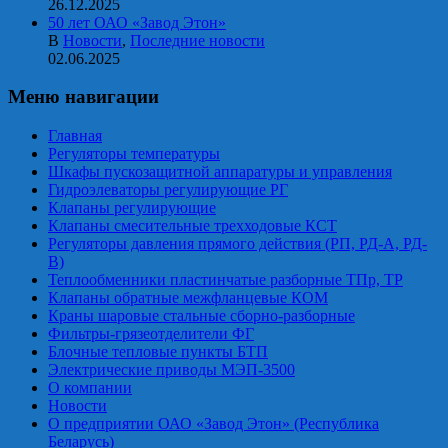
26.12.2025
50 лет ОАО «Завод Этон»
В
Новости
,
Последние новости
02.06.2025
Меню навигации
Главная
Регуляторы температуры
Шкафы пускозащитной аппаратуры и управления
Гидроэлеваторы регулирующие РГ
Клапаны регулирующие
Клапаны смесительные трехходовые КСТ
Регуляторы давления прямого действия (РП, РД-А, РД-
В)
Теплообменники пластинчатые разборные ТПр, ТР
Клапаны обратные межфланцевые КОМ
Краны шаровые стальные сборно-разборные
Фильтры-грязеотделители ФГ
Блочные тепловые пункты БТП
Электрические приводы МЭП-3500
О компании
Новости
О предприятии ОАО «Завод Этон» (Республика
Беларусь)