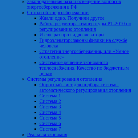
Законодательная база и освещение вопросов
энергосбережения в РФ
Статьи об энергосбережении
Ждали одно. Получили другое
Работа регулятора температуры РТ-2010 по
регулированию отопления
И еще раз про гидроэлеваторы
Гидроэлеватор: законы физики на службе
человека
Стратегия энергосбережения, или «Умное
отопление»
Системное решение экономного
теплоснабжения. Качество по бюджетным
ценам
Системы регулирования отопления
Опросный лист для подбора системы
автоматического регулирования отопления
Система 1
Система 2
Система 3
Система 4
Система 5
Система 6
Система 7
Реальная экономия