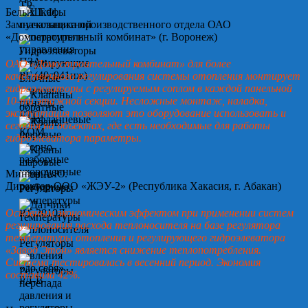
Белых Т.Ф.
Замначальника производственного отдела ОАО
«Домостроительный комбинат» (г. Воронеж)
ОАО «Домостроительный комбинат» для более
качественного регулирования системы отопления монтирует
гидроэлеваторы с регулируемым соплом в каждой панельной
10-ти этажной секции. Несложные монтаж, наладка,
эксплуатация позволяют это оборудование использовать и
сегодня на объектах, где есть необходимые для работы
гидроэлеватора параметры.
Минин А.Ю.
Директор ООО «ЖЭУ-2» (Республика Хакасия, г. Абакан)
Основным экономическим эффектом при применении систем
регулирования расхода теплоносителя на базе регулятора
температуры отопления и регулирующего гидроэлеватора
«Завод Этон» является снижение теплопотребления.
Система тестировалась в весенний период. Экономия
составила 42%.