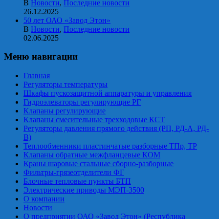
В
Новости
,
Последние новости
26.12.2025
50 лет ОАО «Завод Этон»
В
Новости
,
Последние новости
02.06.2025
Меню навигации
Главная
Регуляторы температуры
Шкафы пускозащитной аппаратуры и управления
Гидроэлеваторы регулирующие РГ
Клапаны регулирующие
Клапаны смесительные трехходовые КСТ
Регуляторы давления прямого действия (РП, РД-А, РД-
В)
Теплообменники пластинчатые разборные ТПр, ТР
Клапаны обратные межфланцевые КОМ
Краны шаровые стальные сборно-разборные
Фильтры-грязеотделители ФГ
Блочные тепловые пункты БТП
Электрические приводы МЭП-3500
О компании
Новости
О предприятии ОАО «Завод Этон» (Республика