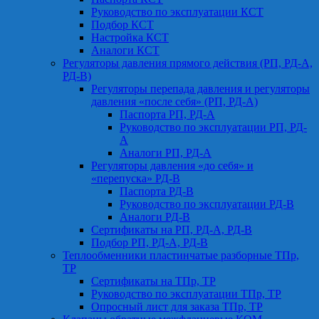
Руководство по эксплуатации КСТ
Подбор КСТ
Настройка КСТ
Аналоги КСТ
Регуляторы давления прямого действия (РП, РД-А,
РД-В)
Регуляторы перепада давления и регуляторы
давления «после себя» (РП, РД-А)
Паспорта РП, РД-А
Руководство по эксплуатации РП, РД-
А
Аналоги РП, РД-А
Регуляторы давления «до себя» и
«перепуска» РД-В
Паспорта РД-В
Руководство по эксплуатации РД-В
Аналоги РД-В
Сертификаты на РП, РД-А, РД-В
Подбор РП, РД-А, РД-В
Теплообменники пластинчатые разборные ТПр,
ТР
Сертификаты на ТПр, ТР
Руководство по эксплуатации ТПр, ТР
Опросный лист для заказа ТПр, ТР