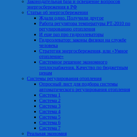
Законодательная база и освещение вопросов
энергосбережения в РФ
Статьи об энергосбережении
Ждали одно. Получили другое
Работа регулятора температуры РТ-2010 по
регулированию отопления
И еще раз про гидроэлеваторы
Гидроэлеватор: законы физики на службе
человека
Стратегия энергосбережения, или «Умное
отопление»
Системное решение экономного
теплоснабжения. Качество по бюджетным
ценам
Системы регулирования отопления
Опросный лист для подбора системы
автоматического регулирования отопления
Система 1
Система 2
Система 3
Система 4
Система 5
Система 6
Система 7
Реальная экономия