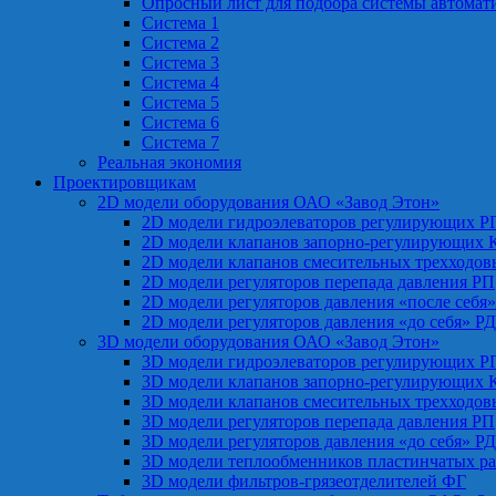
Опросный лист для подбора системы автомат
Система 1
Система 2
Система 3
Система 4
Система 5
Система 6
Система 7
Реальная экономия
Проектировщикам
2D модели оборудования ОАО «Завод Этон»
2D модели гидроэлеваторов регулирующих Р
2D модели клапанов запорно-регулирующих 
2D модели клапанов смесительных трехходо
2D модели регуляторов перепада давления РП
2D модели регуляторов давления «после себя
2D модели регуляторов давления «до себя» Р
3D модели оборудования ОАО «Завод Этон»
3D модели гидроэлеваторов регулирующих Р
3D модели клапанов запорно-регулирующих 
3D модели клапанов смесительных трехходо
3D модели регуляторов перепада давления РП
3D модели регуляторов давления «до себя» Р
3D модели теплообменников пластинчатых р
3D модели фильтров-грязеотделителей ФГ