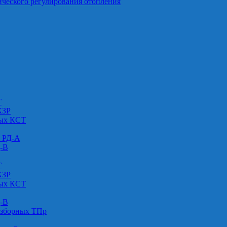
ического регулирования отопления
Г
КЗР
вых КСТ
» РД-А
Д-В
Г
КЗР
вых КСТ
Д-В
азборных ТПр