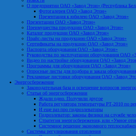
Новости
О предприятии ОАО «Завод Этон» (Республика Бел
Фотогалерея ОАО «Завод Этон»
Презентация к юбилею ОАО «Завод Этон»
Презентации ОАО «Завод Этон»
Преимущества продукции ОАО «Завод Этон»
Каталог продукции ОАО «Завод Этон»
Прайс-листы на продукцию ОАО «Завод Этон»
Сертификаты на продукцию ОАО «Завод Этон»
Паспорта оборудования ОАО «Завод Этон»
Руководства по эксплуатации оборудования ОАО «
Видео по настройке оборудования ОАО «Завод Это
Программы для оборудования ОАО «Завод Этон»
Опросные листы для подбора и заказа оборудовани
Рекламные листовки оборудования ОАО «Завод Эт
Энергосбережение
Законодательная база и освещение вопросов энерг
Статьи об энергосбережении
Ждали одно. Получили другое
Работа регулятора температуры РТ-2010 по р
И еще раз про гидроэлеваторы
Гидроэлеватор: законы физики на службе чел
Стратегия энергосбережения, или «Умное от
Системное решение экономного теплоснабже
Системы регулирования отопления