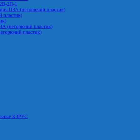
-2В-2П-1
ния ПЗА (негорючий пластик)
 пластик)
ик)
ЗА (негорючий пластик)
негорючий пластик)
альные КЗРУС