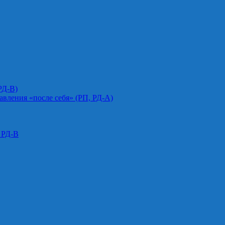
РД-В)
авления «после себя» (РП, РД-А)
 РД-В