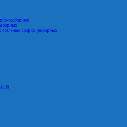
орно-разборные
азборных
х стальных сборно-разборных
3500