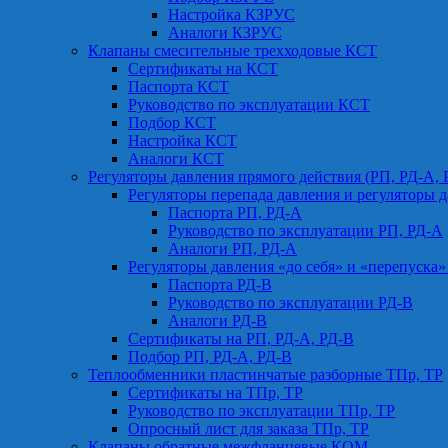
Настройка КЗРУС
Аналоги КЗРУС
Клапаны смесительные трехходовые КСТ
Сертификаты на КСТ
Паспорта КСТ
Руководство по эксплуатации КСТ
Подбор КСТ
Настройка КСТ
Аналоги КСТ
Регуляторы давления прямого действия (РП, РД-А, 
Регуляторы перепада давления и регуляторы д
Паспорта РП, РД-А
Руководство по эксплуатации РП, РД-А
Аналоги РП, РД-А
Регуляторы давления «до себя» и «перепуска»
Паспорта РД-В
Руководство по эксплуатации РД-В
Аналоги РД-В
Сертификаты на РП, РД-А, РД-В
Подбор РП, РД-А, РД-В
Теплообменники пластинчатые разборные ТПр, ТР
Сертификаты на ТПр, ТР
Руководство по эксплуатации ТПр, ТР
Опросный лист для заказа ТПр, ТР
Клапаны обратные межфланцевые КОМ