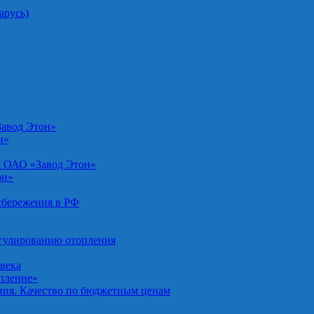
арусь)
Завод Этон»
н»
я ОАО «Завод Этон»
он»
осбережения в РФ
егулированию отопления
овека
опление»
ния. Качество по бюджетным ценам