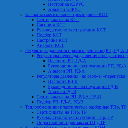
Настройка КЗРУС
Аналоги КЗРУС
Клапаны смесительные трехходовые КСТ
Сертификаты на КСТ
Паспорта КСТ
Руководство по эксплуатации КСТ
Подбор КСТ
Настройка КСТ
Аналоги КСТ
Регуляторы давления прямого действия (РП, РД-А, 
Регуляторы перепада давления и регуляторы д
Паспорта РП, РД-А
Руководство по эксплуатации РП, РД-А
Аналоги РП, РД-А
Регуляторы давления «до себя» и «перепуска»
Паспорта РД-В
Руководство по эксплуатации РД-В
Аналоги РД-В
Сертификаты на РП, РД-А, РД-В
Подбор РП, РД-А, РД-В
Теплообменники пластинчатые разборные ТПр, ТР
Сертификаты на ТПр, ТР
Руководство по эксплуатации ТПр, ТР
Опросный лист для заказа ТПр, ТР
Клапаны обратные межфланцевые КОМ