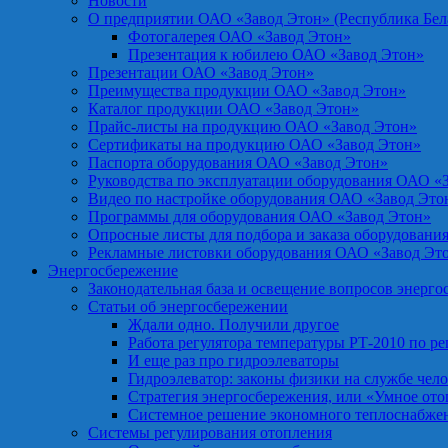
Новости
О предприятии ОАО «Завод Этон» (Республика Бел
Фотогалерея ОАО «Завод Этон»
Презентация к юбилею ОАО «Завод Этон»
Презентации ОАО «Завод Этон»
Преимущества продукции ОАО «Завод Этон»
Каталог продукции ОАО «Завод Этон»
Прайс-листы на продукцию ОАО «Завод Этон»
Сертификаты на продукцию ОАО «Завод Этон»
Паспорта оборудования ОАО «Завод Этон»
Руководства по эксплуатации оборудования ОАО «
Видео по настройке оборудования ОАО «Завод Это
Программы для оборудования ОАО «Завод Этон»
Опросные листы для подбора и заказа оборудовани
Рекламные листовки оборудования ОАО «Завод Эт
Энергосбережение
Законодательная база и освещение вопросов энерг
Статьи об энергосбережении
Ждали одно. Получили другое
Работа регулятора температуры РТ-2010 по р
И еще раз про гидроэлеваторы
Гидроэлеватор: законы физики на службе чел
Стратегия энергосбережения, или «Умное от
Системное решение экономного теплоснабже
Системы регулирования отопления