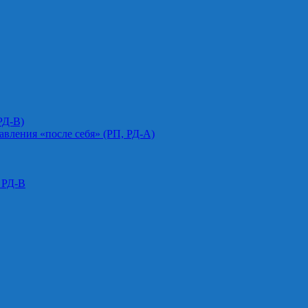
РД-В)
авления «после себя» (РП, РД-А)
 РД-В