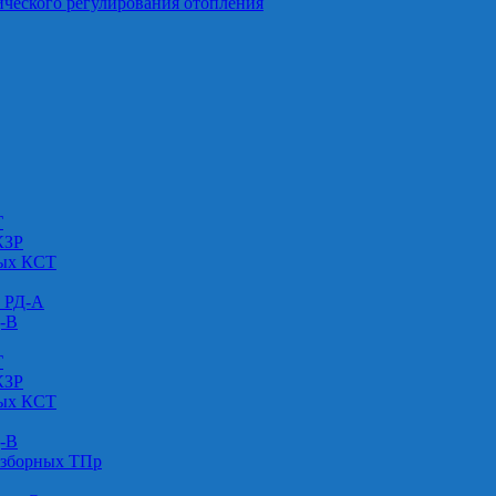
ического регулирования отопления
Г
КЗР
вых КСТ
» РД-А
Д-В
Г
КЗР
вых КСТ
Д-В
азборных ТПр