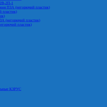
-2В-2П-1
ния ПЗА (негорючий пластик)
 пластик)
ик)
ЗА (негорючий пластик)
негорючий пластик)
альные КЗРУС