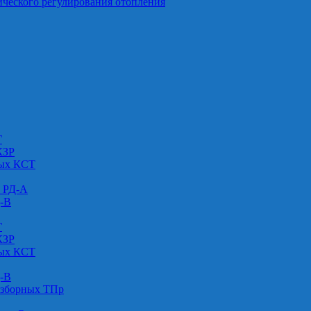
ического регулирования отопления
Г
КЗР
вых КСТ
» РД-А
Д-В
Г
КЗР
вых КСТ
Д-В
азборных ТПр