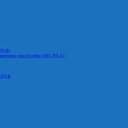
РД-В)
авления «после себя» (РП, РД-А)
 РД-В