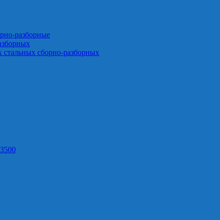
орно-разборные
азборных
х стальных сборно-разборных
3500