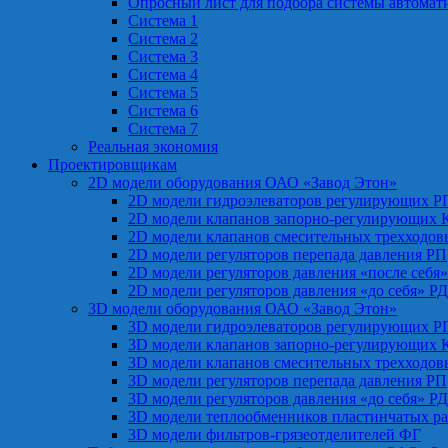
Опросный лист для подбора системы автомат
Система 1
Система 2
Система 3
Система 4
Система 5
Система 6
Система 7
Реальная экономия
Проектировщикам
2D модели оборудования ОАО «Завод Этон»
2D модели гидроэлеваторов регулирующих Р
2D модели клапанов запорно-регулирующих 
2D модели клапанов смесительных трехходо
2D модели регуляторов перепада давления РП
2D модели регуляторов давления «после себя
2D модели регуляторов давления «до себя» Р
3D модели оборудования ОАО «Завод Этон»
3D модели гидроэлеваторов регулирующих Р
3D модели клапанов запорно-регулирующих 
3D модели клапанов смесительных трехходо
3D модели регуляторов перепада давления РП
3D модели регуляторов давления «до себя» Р
3D модели теплообменников пластинчатых р
3D модели фильтров-грязеотделителей ФГ