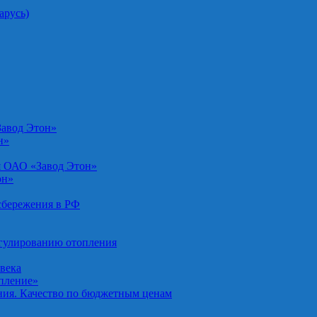
арусь)
Завод Этон»
н»
я ОАО «Завод Этон»
он»
осбережения в РФ
егулированию отопления
овека
опление»
ния. Качество по бюджетным ценам