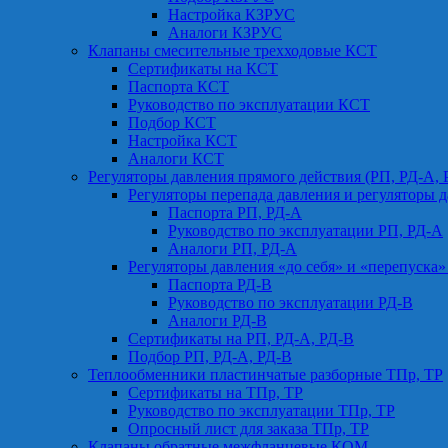
Настройка КЗРУС
Аналоги КЗРУС
Клапаны смесительные трехходовые КСТ
Сертификаты на КСТ
Паспорта КСТ
Руководство по эксплуатации КСТ
Подбор КСТ
Настройка КСТ
Аналоги КСТ
Регуляторы давления прямого действия (РП, РД-А, 
Регуляторы перепада давления и регуляторы д
Паспорта РП, РД-А
Руководство по эксплуатации РП, РД-А
Аналоги РП, РД-А
Регуляторы давления «до себя» и «перепуска»
Паспорта РД-В
Руководство по эксплуатации РД-В
Аналоги РД-В
Сертификаты на РП, РД-А, РД-В
Подбор РП, РД-А, РД-В
Теплообменники пластинчатые разборные ТПр, ТР
Сертификаты на ТПр, ТР
Руководство по эксплуатации ТПр, ТР
Опросный лист для заказа ТПр, ТР
Клапаны обратные межфланцевые КОМ