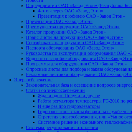
Новости
О предприятии ОАО «Завод Этон» (Республика Бел
Фотогалерея ОАО «Завод Этон»
Презентация к юбилею ОАО «Завод Этон»
Презентации ОАО «Завод Этон»
Преимущества продукции ОАО «Завод Этон»
Каталог продукции ОАО «Завод Этон»
Прайс-листы на продукцию ОАО «Завод Этон»
Сертификаты на продукцию ОАО «Завод Этон»
Паспорта оборудования ОАО «Завод Этон»
Руководства по эксплуатации оборудования ОАО «
Видео по настройке оборудования ОАО «Завод Это
Программы для оборудования ОАО «Завод Этон»
Опросные листы для подбора и заказа оборудовани
Рекламные листовки оборудования ОАО «Завод Эт
Энергосбережение
Законодательная база и освещение вопросов энерг
Статьи об энергосбережении
Ждали одно. Получили другое
Работа регулятора температуры РТ-2010 по р
И еще раз про гидроэлеваторы
Гидроэлеватор: законы физики на службе чел
Стратегия энергосбережения, или «Умное от
Системное решение экономного теплоснабже
Системы регулирования отопления