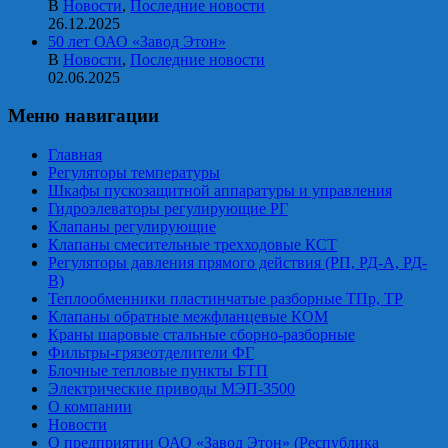
В
Новости
,
Последние новости
26.12.2025
50 лет ОАО «Завод Этон»
В
Новости
,
Последние новости
02.06.2025
Меню навигации
Главная
Регуляторы температуры
Шкафы пускозащитной аппаратуры и управления
Гидроэлеваторы регулирующие РГ
Клапаны регулирующие
Клапаны смесительные трехходовые КСТ
Регуляторы давления прямого действия (РП, РД-А, РД-
В)
Теплообменники пластинчатые разборные ТПр, ТР
Клапаны обратные межфланцевые КОМ
Краны шаровые стальные сборно-разборные
Фильтры-грязеотделители ФГ
Блочные тепловые пункты БТП
Электрические приводы МЭП-3500
О компании
Новости
О предприятии ОАО «Завод Этон» (Республика