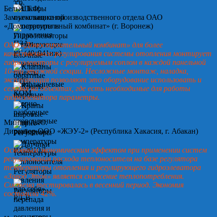
Белых Т.Ф.
Замначальника производственного отдела ОАО
«Домостроительный комбинат» (г. Воронеж)
ОАО «Домостроительный комбинат» для более
качественного регулирования системы отопления монтирует
гидроэлеваторы с регулируемым соплом в каждой панельной
10-ти этажной секции. Несложные монтаж, наладка,
эксплуатация позволяют это оборудование использовать и
сегодня на объектах, где есть необходимые для работы
гидроэлеватора параметры.
Минин А.Ю.
Директор ООО «ЖЭУ-2» (Республика Хакасия, г. Абакан)
Основным экономическим эффектом при применении систем
регулирования расхода теплоносителя на базе регулятора
температуры отопления и регулирующего гидроэлеватора
«Завод Этон» является снижение теплопотребления.
Система тестировалась в весенний период. Экономия
составила 42%.