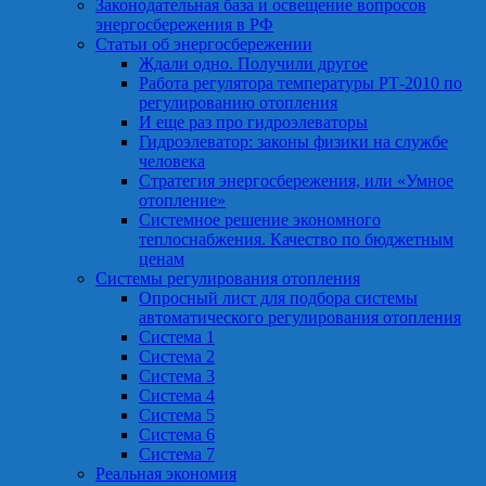
Законодательная база и освещение вопросов
энергосбережения в РФ
Статьи об энергосбережении
Ждали одно. Получили другое
Работа регулятора температуры РТ-2010 по
регулированию отопления
И еще раз про гидроэлеваторы
Гидроэлеватор: законы физики на службе
человека
Стратегия энергосбережения, или «Умное
отопление»
Системное решение экономного
теплоснабжения. Качество по бюджетным
ценам
Системы регулирования отопления
Опросный лист для подбора системы
автоматического регулирования отопления
Система 1
Система 2
Система 3
Система 4
Система 5
Система 6
Система 7
Реальная экономия