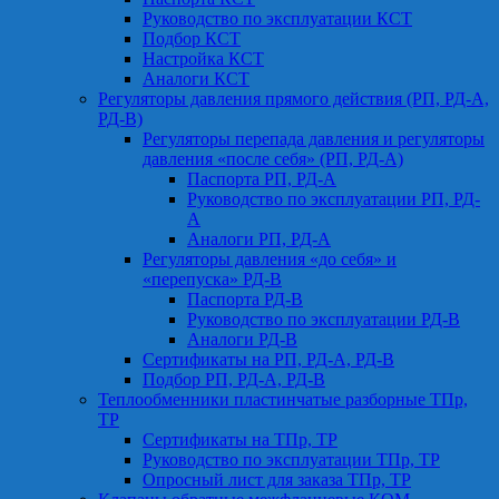
Руководство по эксплуатации КСТ
Подбор КСТ
Настройка КСТ
Аналоги КСТ
Регуляторы давления прямого действия (РП, РД-А,
РД-В)
Регуляторы перепада давления и регуляторы
давления «после себя» (РП, РД-А)
Паспорта РП, РД-А
Руководство по эксплуатации РП, РД-
А
Аналоги РП, РД-А
Регуляторы давления «до себя» и
«перепуска» РД-В
Паспорта РД-В
Руководство по эксплуатации РД-В
Аналоги РД-В
Сертификаты на РП, РД-А, РД-В
Подбор РП, РД-А, РД-В
Теплообменники пластинчатые разборные ТПр,
ТР
Сертификаты на ТПр, ТР
Руководство по эксплуатации ТПр, ТР
Опросный лист для заказа ТПр, ТР