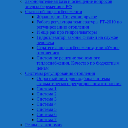
Законодательная база и освещение вопросов
энергосбережения в РФ
Статьи об энергосбережении
Ждали одно. Получили другое
Работа регулятора температуры РТ-2010 по
регулированию отопления
И еще раз про гидроэлеваторы
Гидроэлеватор: законы физики на службе
человека
Стратегия энергосбережения, или «Умное
отопление»
Системное решение экономного
теплоснабжения. Качество по бюджетным
ценам
Системы регулирования отопления
Опросный лист для подбора системы
автоматического регулирования отопления
Система 1
Система 2
Система 3
Система 4
Система 5
Система 6
Система 7
Реальная экономия