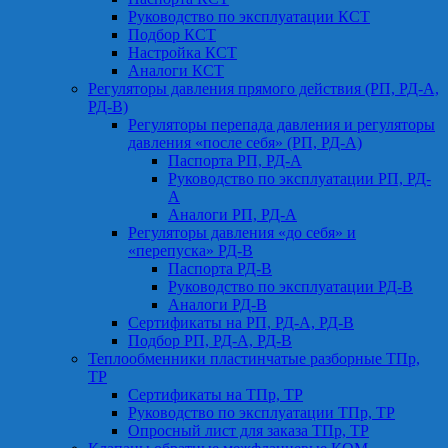
Руководство по эксплуатации КСТ
Подбор КСТ
Настройка КСТ
Аналоги КСТ
Регуляторы давления прямого действия (РП, РД-А,
РД-В)
Регуляторы перепада давления и регуляторы
давления «после себя» (РП, РД-А)
Паспорта РП, РД-А
Руководство по эксплуатации РП, РД-
А
Аналоги РП, РД-А
Регуляторы давления «до себя» и
«перепуска» РД-В
Паспорта РД-В
Руководство по эксплуатации РД-В
Аналоги РД-В
Сертификаты на РП, РД-А, РД-В
Подбор РП, РД-А, РД-В
Теплообменники пластинчатые разборные ТПр,
ТР
Сертификаты на ТПр, ТР
Руководство по эксплуатации ТПр, ТР
Опросный лист для заказа ТПр, ТР