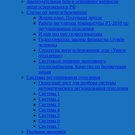
Законодательная база и освещение вопросов
энергосбережения в РФ
Статьи об энергосбережении
Ждали одно. Получили другое
Работа регулятора температуры РТ-2010 по
регулированию отопления
И еще раз про гидроэлеваторы
Гидроэлеватор: законы физики на службе
человека
Стратегия энергосбережения, или «Умное
отопление»
Системное решение экономного
теплоснабжения. Качество по бюджетным
ценам
Системы регулирования отопления
Опросный лист для подбора системы
автоматического регулирования отопления
Система 1
Система 2
Система 3
Система 4
Система 5
Система 6
Система 7
Реальная экономия