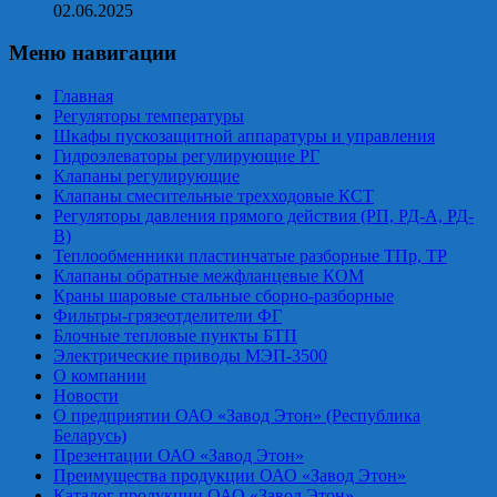
02.06.2025
Меню навигации
Главная
Регуляторы температуры
Шкафы пускозащитной аппаратуры и управления
Гидроэлеваторы регулирующие РГ
Клапаны регулирующие
Клапаны смесительные трехходовые КСТ
Регуляторы давления прямого действия (РП, РД-А, РД-
В)
Теплообменники пластинчатые разборные ТПр, ТР
Клапаны обратные межфланцевые КОМ
Краны шаровые стальные сборно-разборные
Фильтры-грязеотделители ФГ
Блочные тепловые пункты БТП
Электрические приводы МЭП-3500
О компании
Новости
О предприятии ОАО «Завод Этон» (Республика
Беларусь)
Презентации ОАО «Завод Этон»
Преимущества продукции ОАО «Завод Этон»
Каталог продукции ОАО «Завод Этон»