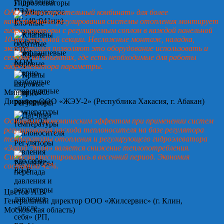
ОАО «Домостроительный комбинат» для более
качественного регулирования системы отопления монтирует
гидроэлеваторы с регулируемым соплом в каждой панельной
10-ти этажной секции. Несложные монтаж, наладка,
эксплуатация позволяют это оборудование использовать и
сегодня на объектах, где есть необходимые для работы
гидроэлеватора параметры.
Минин А.Ю.
Директор ООО «ЖЭУ-2» (Республика Хакасия, г. Абакан)
Основным экономическим эффектом при применении систем
регулирования расхода теплоносителя на базе регулятора
температуры отопления и регулирующего гидроэлеватора
«Завод Этон» является снижение теплопотребления.
Система тестировалась в весенний период. Экономия
составила 42%.
Цветов А.В.
Генеральный директор ООО «Жилсервис» (г. Клин,
Московская область)