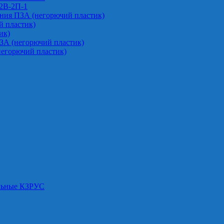
-2В-2П-1
ния ПЗА (негорючий пластик)
 пластик)
ик)
ЗА (негорючий пластик)
негорючий пластик)
альные КЗРУС