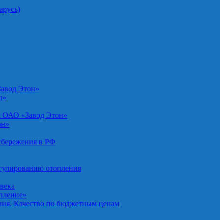
арусь)
Завод Этон»
н»
я ОАО «Завод Этон»
он»
осбережения в РФ
егулированию отопления
овека
опление»
ния. Качество по бюджетным ценам