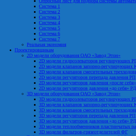
Опросный лист для подбора системы автомат
Система 1
Система 2
Система 3
Система 4
Система 5
Система 6
Система 7
Реальная экономия
Проектировщикам
2D модели оборудования ОАО «Завод Этон»
2D модели гидроэлеваторов регулирующих Р
2D модели клапанов запорно-регулирующих 
2D модели клапанов смесительных трехходо
2D модели регуляторов перепада давления РП
2D модели регуляторов давления «после себя
2D модели регуляторов давления «до себя» Р
3D модели оборудования ОАО «Завод Этон»
3D модели гидроэлеваторов регулирующих Р
3D модели клапанов запорно-регулирующих 
3D модели клапанов смесительных трехходо
3D модели регуляторов перепада давления РП
3D модели регуляторов давления «до себя» Р
3D модели теплообменников пластинчатых р
3D модели фильтров-грязеотделителей ФГ