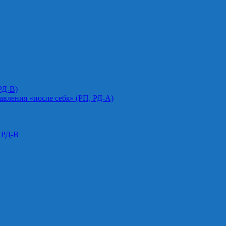
РД-В)
авления «после себя» (РП, РД-А)
 РД-В