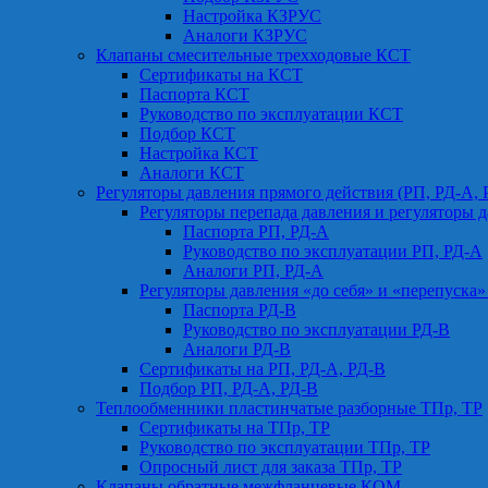
Настройка КЗРУС
Аналоги КЗРУС
Клапаны смесительные трехходовые КСТ
Сертификаты на КСТ
Паспорта КСТ
Руководство по эксплуатации КСТ
Подбор КСТ
Настройка КСТ
Аналоги КСТ
Регуляторы давления прямого действия (РП, РД-А, 
Регуляторы перепада давления и регуляторы д
Паспорта РП, РД-А
Руководство по эксплуатации РП, РД-А
Аналоги РП, РД-А
Регуляторы давления «до себя» и «перепуска»
Паспорта РД-В
Руководство по эксплуатации РД-В
Аналоги РД-В
Сертификаты на РП, РД-А, РД-В
Подбор РП, РД-А, РД-В
Теплообменники пластинчатые разборные ТПр, ТР
Сертификаты на ТПр, ТР
Руководство по эксплуатации ТПр, ТР
Опросный лист для заказа ТПр, ТР
Клапаны обратные межфланцевые КОМ