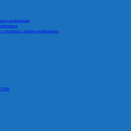
орно-разборные
азборных
х стальных сборно-разборных
3500