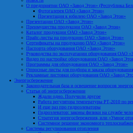
Новости
О предприятии ОАО «Завод Этон» (Республика Бел
Фотогалерея ОАО «Завод Этон»
Презентация к юбилею ОАО «Завод Этон»
Презентации ОАО «Завод Этон»
Преимущества продукции ОАО «Завод Этон»
Каталог продукции ОАО «Завод Этон»
Прайс-листы на продукцию ОАО «Завод Этон»
Сертификаты на продукцию ОАО «Завод Этон»
Паспорта оборудования ОАО «Завод Этон»
Руководства по эксплуатации оборудования ОАО «
Видео по настройке оборудования ОАО «Завод Это
Программы для оборудования ОАО «Завод Этон»
Опросные листы для подбора и заказа оборудовани
Рекламные листовки оборудования ОАО «Завод Эт
Энергосбережение
Законодательная база и освещение вопросов энерг
Статьи об энергосбережении
Ждали одно. Получили другое
Работа регулятора температуры РТ-2010 по р
И еще раз про гидроэлеваторы
Гидроэлеватор: законы физики на службе чел
Стратегия энергосбережения, или «Умное от
Системное решение экономного теплоснабже
Системы регулирования отопления