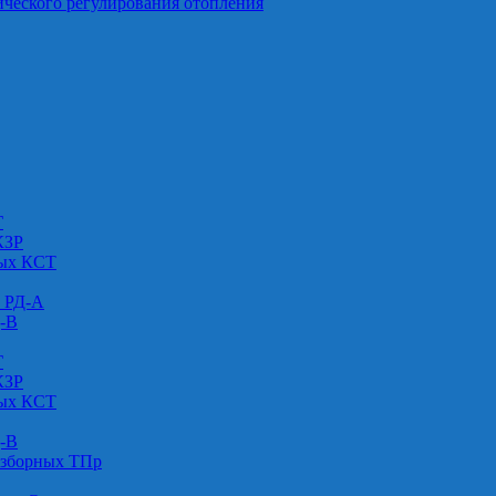
ического регулирования отопления
Г
КЗР
вых КСТ
» РД-А
Д-В
Г
КЗР
вых КСТ
Д-В
азборных ТПр