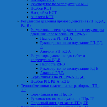
Руководство по эксплуатации КСТ
Подбор КСТ
Настройка КСТ
Аналоги КСТ
Регуляторы давления прямого действия (РП, РД-А,
РД-В)
Регуляторы перепада давления и регуляторы
давления «после себя» (РП, РД-А)
Паспорта РП, РД-А
Руководство по эксплуатации РП, РД-
А
Аналоги РП, РД-А
Регуляторы давления «до себя» и
«перепуска» РД-В
Паспорта РД-В
Руководство по эксплуатации РД-В
Аналоги РД-В
Сертификаты на РП, РД-А, РД-В
Подбор РП, РД-А, РД-В
Теплообменники пластинчатые разборные ТПр,
ТР
Сертификаты на ТПр, ТР
Руководство по эксплуатации ТПр, ТР
Опросный лист для заказа ТПр, ТР