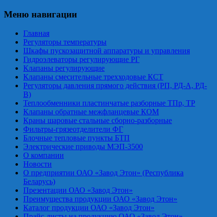
Меню навигации
Главная
Регуляторы температуры
Шкафы пускозащитной аппаратуры и управления
Гидроэлеваторы регулирующие РГ
Клапаны регулирующие
Клапаны смесительные трехходовые КСТ
Регуляторы давления прямого действия (РП, РД-А, РД-
В)
Теплообменники пластинчатые разборные ТПр, ТР
Клапаны обратные межфланцевые КОМ
Краны шаровые стальные сборно-разборные
Фильтры-грязеотделители ФГ
Блочные тепловые пункты БТП
Электрические приводы МЭП-3500
О компании
Новости
О предприятии ОАО «Завод Этон» (Республика
Беларусь)
Презентации ОАО «Завод Этон»
Преимущества продукции ОАО «Завод Этон»
Каталог продукции ОАО «Завод Этон»
Прайс-листы на продукцию ОАО «Завод Этон»