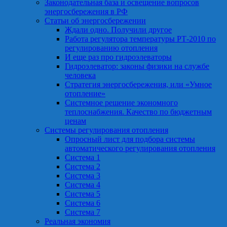
Законодательная база и освещение вопросов
энергосбережения в РФ
Статьи об энергосбережении
Ждали одно. Получили другое
Работа регулятора температуры РТ-2010 по
регулированию отопления
И еще раз про гидроэлеваторы
Гидроэлеватор: законы физики на службе
человека
Стратегия энергосбережения, или «Умное
отопление»
Системное решение экономного
теплоснабжения. Качество по бюджетным
ценам
Системы регулирования отопления
Опросный лист для подбора системы
автоматического регулирования отопления
Система 1
Система 2
Система 3
Система 4
Система 5
Система 6
Система 7
Реальная экономия