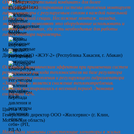
ОАО «Домостроительный комбинат» для более
качественного регулирования системы отопления монтирует
гидроэлеваторы с регулируемым соплом в каждой панельной
10-ти этажной секции. Несложные монтаж, наладка,
эксплуатация позволяют это оборудование использовать и
сегодня на объектах, где есть необходимые для работы
гидроэлеватора параметры.
Минин А.Ю.
Директор ООО «ЖЭУ-2» (Республика Хакасия, г. Абакан)
Основным экономическим эффектом при применении систем
регулирования расхода теплоносителя на базе регулятора
температуры отопления и регулирующего гидроэлеватора
«Завод Этон» является снижение теплопотребления.
Система тестировалась в весенний период. Экономия
составила 42%.
Цветов А.В.
Генеральный директор ООО «Жилсервис» (г. Клин,
Московская область)
Нами были заменены существующие элеваторы в жилых