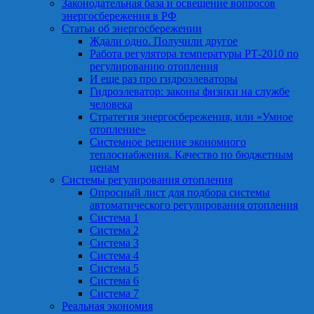
Законодательная база и освещение вопросов
энергосбережения в РФ
Статьи об энергосбережении
Ждали одно. Получили другое
Работа регулятора температуры РТ-2010 по
регулированию отопления
И еще раз про гидроэлеваторы
Гидроэлеватор: законы физики на службе
человека
Стратегия энергосбережения, или «Умное
отопление»
Системное решение экономного
теплоснабжения. Качество по бюджетным
ценам
Системы регулирования отопления
Опросный лист для подбора системы
автоматического регулирования отопления
Система 1
Система 2
Система 3
Система 4
Система 5
Система 6
Система 7
Реальная экономия