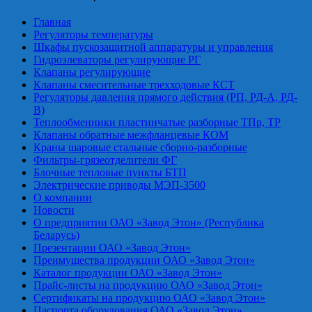
Главная
Регуляторы температуры
Шкафы пускозащитной аппаратуры и управления
Гидроэлеваторы регулирующие РГ
Клапаны регулирующие
Клапаны смесительные трехходовые КСТ
Регуляторы давления прямого действия (РП, РД-А, РД-
В)
Теплообменники пластинчатые разборные ТПр, ТР
Клапаны обратные межфланцевые КОМ
Краны шаровые стальные сборно-разборные
Фильтры-грязеотделители ФГ
Блочные тепловые пункты БТП
Электрические приводы МЭП-3500
О компании
Новости
О предприятии ОАО «Завод Этон» (Республика
Беларусь)
Презентации ОАО «Завод Этон»
Преимущества продукции ОАО «Завод Этон»
Каталог продукции ОАО «Завод Этон»
Прайс-листы на продукцию ОАО «Завод Этон»
Сертификаты на продукцию ОАО «Завод Этон»
Паспорта оборудования ОАО «Завод Этон»