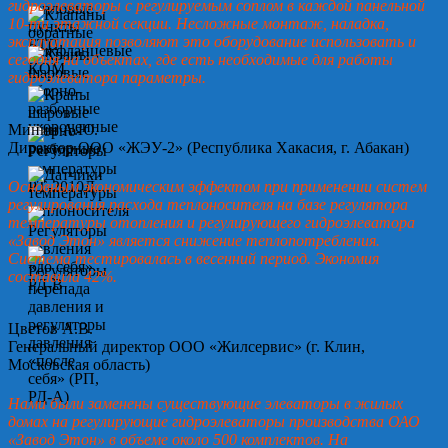
гидроэлеваторы с регулируемым соплом в каждой панельной
10-ти этажной секции. Несложные монтаж, наладка,
эксплуатация позволяют это оборудование использовать и
сегодня на объектах, где есть необходимые для работы
гидроэлеватора параметры.
Минин А.Ю.
Директор ООО «ЖЭУ-2» (Республика Хакасия, г. Абакан)
Основным экономическим эффектом при применении систем
регулирования расхода теплоносителя на базе регулятора
температуры отопления и регулирующего гидроэлеватора
«Завод Этон» является снижение теплопотребления.
Система тестировалась в весенний период. Экономия
составила 42%.
Цветов А.В.
Генеральный директор ООО «Жилсервис» (г. Клин,
Московская область)
Нами были заменены существующие элеваторы в жилых
домах на регулирующие гидроэлеваторы производства ОАО
«Завод Этон» в объеме около 500 комплектов. На