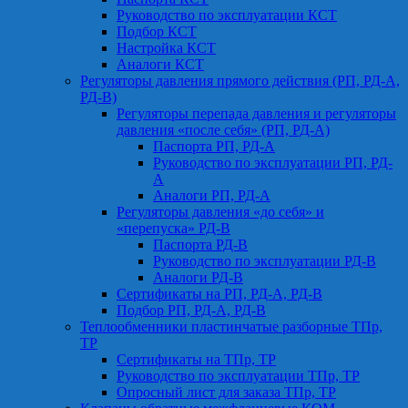
Руководство по эксплуатации КСТ
Подбор КСТ
Настройка КСТ
Аналоги КСТ
Регуляторы давления прямого действия (РП, РД-А,
РД-В)
Регуляторы перепада давления и регуляторы
давления «после себя» (РП, РД-А)
Паспорта РП, РД-А
Руководство по эксплуатации РП, РД-
А
Аналоги РП, РД-А
Регуляторы давления «до себя» и
«перепуска» РД-В
Паспорта РД-В
Руководство по эксплуатации РД-В
Аналоги РД-В
Сертификаты на РП, РД-А, РД-В
Подбор РП, РД-А, РД-В
Теплообменники пластинчатые разборные ТПр,
ТР
Сертификаты на ТПр, ТР
Руководство по эксплуатации ТПр, ТР
Опросный лист для заказа ТПр, ТР