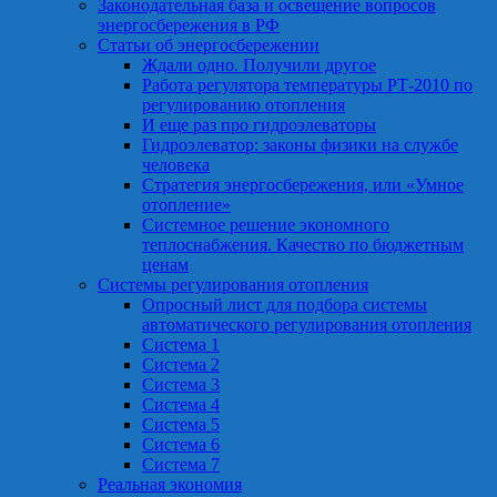
Законодательная база и освещение вопросов
энергосбережения в РФ
Статьи об энергосбережении
Ждали одно. Получили другое
Работа регулятора температуры РТ-2010 по
регулированию отопления
И еще раз про гидроэлеваторы
Гидроэлеватор: законы физики на службе
человека
Стратегия энергосбережения, или «Умное
отопление»
Системное решение экономного
теплоснабжения. Качество по бюджетным
ценам
Системы регулирования отопления
Опросный лист для подбора системы
автоматического регулирования отопления
Система 1
Система 2
Система 3
Система 4
Система 5
Система 6
Система 7
Реальная экономия