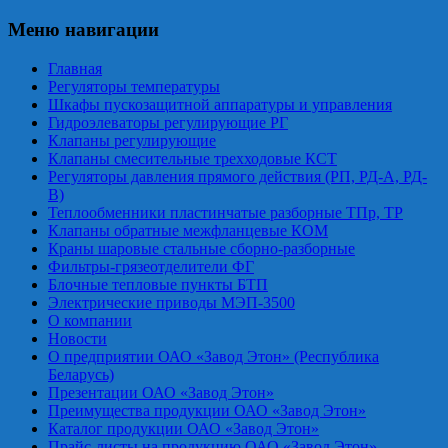
Меню навигации
Главная
Регуляторы температуры
Шкафы пускозащитной аппаратуры и управления
Гидроэлеваторы регулирующие РГ
Клапаны регулирующие
Клапаны смесительные трехходовые КСТ
Регуляторы давления прямого действия (РП, РД-А, РД-
В)
Теплообменники пластинчатые разборные ТПр, ТР
Клапаны обратные межфланцевые КОМ
Краны шаровые стальные сборно-разборные
Фильтры-грязеотделители ФГ
Блочные тепловые пункты БТП
Электрические приводы МЭП-3500
О компании
Новости
О предприятии ОАО «Завод Этон» (Республика
Беларусь)
Презентации ОАО «Завод Этон»
Преимущества продукции ОАО «Завод Этон»
Каталог продукции ОАО «Завод Этон»
Прайс-листы на продукцию ОАО «Завод Этон»