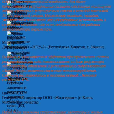
ОАО «Домостроительный комбинат» для более
качественного регулирования системы отопления монтирует
гидроэлеваторы с регулируемым соплом в каждой панельной
10-ти этажной секции. Несложные монтаж, наладка,
эксплуатация позволяют это оборудование использовать и
сегодня на объектах, где есть необходимые для работы
гидроэлеватора параметры.
Минин А.Ю.
Директор ООО «ЖЭУ-2» (Республика Хакасия, г. Абакан)
Основным экономическим эффектом при применении систем
регулирования расхода теплоносителя на базе регулятора
температуры отопления и регулирующего гидроэлеватора
«Завод Этон» является снижение теплопотребления.
Система тестировалась в весенний период. Экономия
составила 42%.
Цветов А.В.
Генеральный директор ООО «Жилсервис» (г. Клин,
Московская область)
Нами были заменены существующие элеваторы в жилых