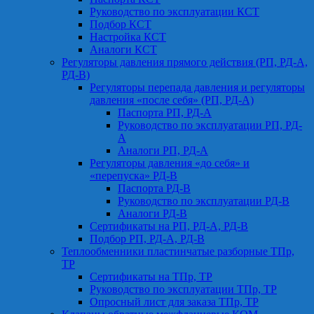
Руководство по эксплуатации КСТ
Подбор КСТ
Настройка КСТ
Аналоги КСТ
Регуляторы давления прямого действия (РП, РД-А,
РД-В)
Регуляторы перепада давления и регуляторы
давления «после себя» (РП, РД-А)
Паспорта РП, РД-А
Руководство по эксплуатации РП, РД-
А
Аналоги РП, РД-А
Регуляторы давления «до себя» и
«перепуска» РД-В
Паспорта РД-В
Руководство по эксплуатации РД-В
Аналоги РД-В
Сертификаты на РП, РД-А, РД-В
Подбор РП, РД-А, РД-В
Теплообменники пластинчатые разборные ТПр,
ТР
Сертификаты на ТПр, ТР
Руководство по эксплуатации ТПр, ТР
Опросный лист для заказа ТПр, ТР