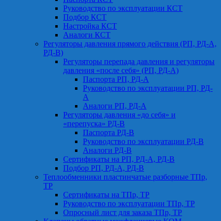
Руководство по эксплуатации КСТ
Подбор КСТ
Настройка КСТ
Аналоги КСТ
Регуляторы давления прямого действия (РП, РД-А,
РД-В)
Регуляторы перепада давления и регуляторы
давления «после себя» (РП, РД-А)
Паспорта РП, РД-А
Руководство по эксплуатации РП, РД-
А
Аналоги РП, РД-А
Регуляторы давления «до себя» и
«перепуска» РД-В
Паспорта РД-В
Руководство по эксплуатации РД-В
Аналоги РД-В
Сертификаты на РП, РД-А, РД-В
Подбор РП, РД-А, РД-В
Теплообменники пластинчатые разборные ТПр,
ТР
Сертификаты на ТПр, ТР
Руководство по эксплуатации ТПр, ТР
Опросный лист для заказа ТПр, ТР