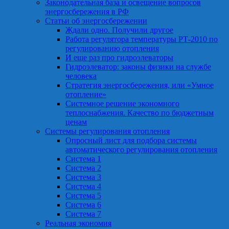
Законодательная база и освещение вопросов
энергосбережения в РФ
Статьи об энергосбережении
Ждали одно. Получили другое
Работа регулятора температуры РТ-2010 по
регулированию отопления
И еще раз про гидроэлеваторы
Гидроэлеватор: законы физики на службе
человека
Стратегия энергосбережения, или «Умное
отопление»
Системное решение экономного
теплоснабжения. Качество по бюджетным
ценам
Системы регулирования отопления
Опросный лист для подбора системы
автоматического регулирования отопления
Система 1
Система 2
Система 3
Система 4
Система 5
Система 6
Система 7
Реальная экономия