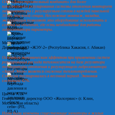
ОАО «Домостроительный комбинат» для более
качественного регулирования системы отопления монтирует
гидроэлеваторы с регулируемым соплом в каждой панельной
10-ти этажной секции. Несложные монтаж, наладка,
эксплуатация позволяют это оборудование использовать и
сегодня на объектах, где есть необходимые для работы
гидроэлеватора параметры.
Минин А.Ю.
Директор ООО «ЖЭУ-2» (Республика Хакасия, г. Абакан)
Основным экономическим эффектом при применении систем
регулирования расхода теплоносителя на базе регулятора
температуры отопления и регулирующего гидроэлеватора
«Завод Этон» является снижение теплопотребления.
Система тестировалась в весенний период. Экономия
составила 42%.
Цветов А.В.
Генеральный директор ООО «Жилсервис» (г. Клин,
Московская область)
Нами были заменены существующие элеваторы в жилых