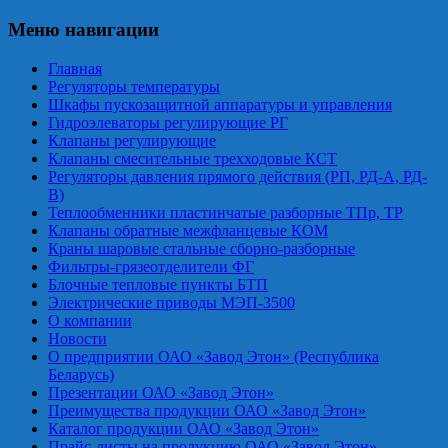
Меню навигации
Главная
Регуляторы температуры
Шкафы пускозащитной аппаратуры и управления
Гидроэлеваторы регулирующие РГ
Клапаны регулирующие
Клапаны смесительные трехходовые КСТ
Регуляторы давления прямого действия (РП, РД-А, РД-
В)
Теплообменники пластинчатые разборные ТПр, ТР
Клапаны обратные межфланцевые КОМ
Краны шаровые стальные сборно-разборные
Фильтры-грязеотделители ФГ
Блочные тепловые пункты БТП
Электрические приводы МЭП-3500
О компании
Новости
О предприятии ОАО «Завод Этон» (Республика
Беларусь)
Презентации ОАО «Завод Этон»
Преимущества продукции ОАО «Завод Этон»
Каталог продукции ОАО «Завод Этон»
Прайс-листы на продукцию ОАО «Завод Этон»