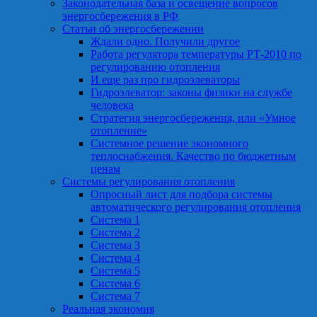
Законодательная база и освещение вопросов
энергосбережения в РФ
Статьи об энергосбережении
Ждали одно. Получили другое
Работа регулятора температуры РТ-2010 по
регулированию отопления
И еще раз про гидроэлеваторы
Гидроэлеватор: законы физики на службе
человека
Стратегия энергосбережения, или «Умное
отопление»
Системное решение экономного
теплоснабжения. Качество по бюджетным
ценам
Системы регулирования отопления
Опросный лист для подбора системы
автоматического регулирования отопления
Система 1
Система 2
Система 3
Система 4
Система 5
Система 6
Система 7
Реальная экономия