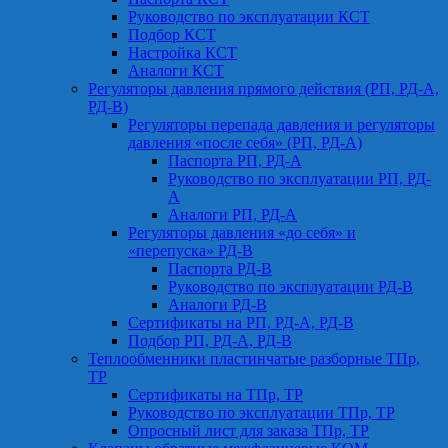
Руководство по эксплуатации КСТ
Подбор КСТ
Настройка КСТ
Аналоги КСТ
Регуляторы давления прямого действия (РП, РД-А,
РД-В)
Регуляторы перепада давления и регуляторы
давления «после себя» (РП, РД-А)
Паспорта РП, РД-А
Руководство по эксплуатации РП, РД-
А
Аналоги РП, РД-А
Регуляторы давления «до себя» и
«перепуска» РД-В
Паспорта РД-В
Руководство по эксплуатации РД-В
Аналоги РД-В
Сертификаты на РП, РД-А, РД-В
Подбор РП, РД-А, РД-В
Теплообменники пластинчатые разборные ТПр,
ТР
Сертификаты на ТПр, ТР
Руководство по эксплуатации ТПр, ТР
Опросный лист для заказа ТПр, ТР