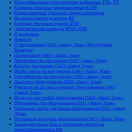
Теплообменники пластинчатые разборные ТПр, ТР
Клапаны обратные межфланцевые КОМ
Краны шаровые стальные сборно-разборные
Фильтры-грязеотделители ФГ
Блочные тепловые пункты БТП
Электрические приводы МЭП-3500
О компании
Новости
О предприятии ОАО «Завод Этон» (Республика
Беларусь)
Презентации ОАО «Завод Этон»
Преимущества продукции ОАО «Завод Этон»
Каталог продукции ОАО «Завод Этон»
Прайс-листы на продукцию ОАО «Завод Этон»
Сертификаты на продукцию ОАО «Завод Этон»
Паспорта оборудования ОАО «Завод Этон»
Руководства по эксплуатации оборудования ОАО
«Завод Этон»
Видео по настройке оборудования ОАО «Завод Этон»
Программы для оборудования ОАО «Завод Этон»
Опросные листы для заказа оборудования ОАО «Завод
Этон»
Рекламные листовки оборудования ОАО «Завод Этон»
Законодательная база и освещение вопросов
энергосбережения в РФ