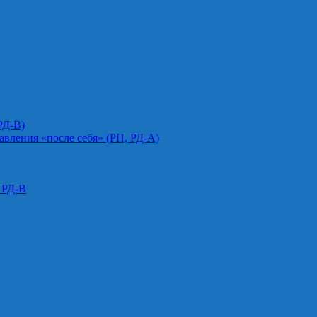
РД-В)
авления «после себя» (РП, РД-А)
 РД-В