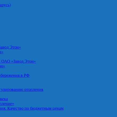
арусь)
Завод Этон»
н»
я ОАО «Завод Этон»
он»
осбережения в РФ
егулированию отопления
овека
опление»
ния. Качество по бюджетным ценам