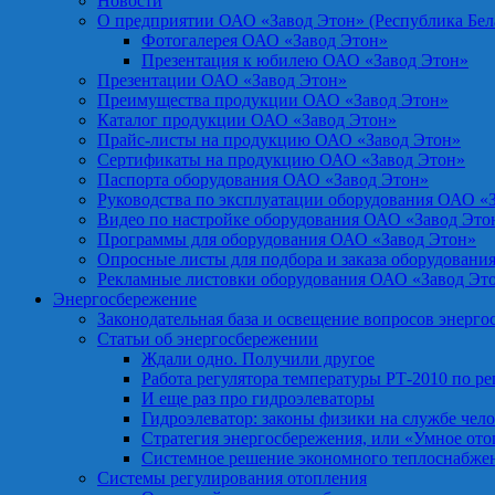
Новости
О предприятии ОАО «Завод Этон» (Республика Бел
Фотогалерея ОАО «Завод Этон»
Презентация к юбилею ОАО «Завод Этон»
Презентации ОАО «Завод Этон»
Преимущества продукции ОАО «Завод Этон»
Каталог продукции ОАО «Завод Этон»
Прайс-листы на продукцию ОАО «Завод Этон»
Сертификаты на продукцию ОАО «Завод Этон»
Паспорта оборудования ОАО «Завод Этон»
Руководства по эксплуатации оборудования ОАО «
Видео по настройке оборудования ОАО «Завод Это
Программы для оборудования ОАО «Завод Этон»
Опросные листы для подбора и заказа оборудовани
Рекламные листовки оборудования ОАО «Завод Эт
Энергосбережение
Законодательная база и освещение вопросов энерг
Статьи об энергосбережении
Ждали одно. Получили другое
Работа регулятора температуры РТ-2010 по р
И еще раз про гидроэлеваторы
Гидроэлеватор: законы физики на службе чел
Стратегия энергосбережения, или «Умное от
Системное решение экономного теплоснабже
Системы регулирования отопления