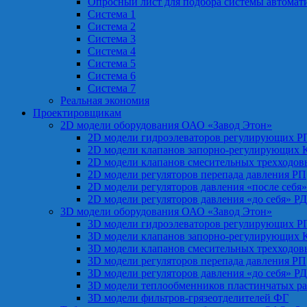
Опросный лист для подбора системы автомат
Система 1
Система 2
Система 3
Система 4
Система 5
Система 6
Система 7
Реальная экономия
Проектировщикам
2D модели оборудования ОАО «Завод Этон»
2D модели гидроэлеваторов регулирующих Р
2D модели клапанов запорно-регулирующих 
2D модели клапанов смесительных трехходо
2D модели регуляторов перепада давления РП
2D модели регуляторов давления «после себя
2D модели регуляторов давления «до себя» Р
3D модели оборудования ОАО «Завод Этон»
3D модели гидроэлеваторов регулирующих Р
3D модели клапанов запорно-регулирующих 
3D модели клапанов смесительных трехходо
3D модели регуляторов перепада давления РП
3D модели регуляторов давления «до себя» Р
3D модели теплообменников пластинчатых р
3D модели фильтров-грязеотделителей ФГ