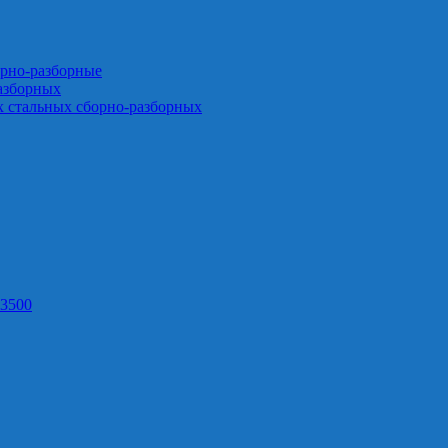
орно-разборные
азборных
х стальных сборно-разборных
3500