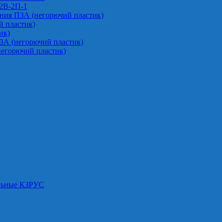
-2В-2П-1
ния ПЗА (негорючий пластик)
 пластик)
ик)
ЗА (негорючий пластик)
негорючий пластик)
альные КЗРУС