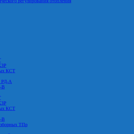
ического регулирования отопления
Г
КЗР
вых КСТ
» РД-А
Д-В
Г
КЗР
вых КСТ
Д-В
азборных ТПр