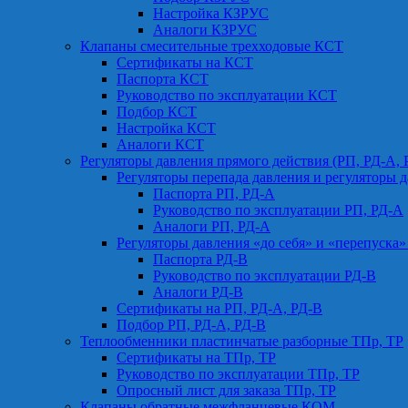
Настройка КЗРУС
Аналоги КЗРУС
Клапаны смесительные трехходовые КСТ
Сертификаты на КСТ
Паспорта КСТ
Руководство по эксплуатации КСТ
Подбор КСТ
Настройка КСТ
Аналоги КСТ
Регуляторы давления прямого действия (РП, РД-А, 
Регуляторы перепада давления и регуляторы д
Паспорта РП, РД-А
Руководство по эксплуатации РП, РД-А
Аналоги РП, РД-А
Регуляторы давления «до себя» и «перепуска»
Паспорта РД-В
Руководство по эксплуатации РД-В
Аналоги РД-В
Сертификаты на РП, РД-А, РД-В
Подбор РП, РД-А, РД-В
Теплообменники пластинчатые разборные ТПр, ТР
Сертификаты на ТПр, ТР
Руководство по эксплуатации ТПр, ТР
Опросный лист для заказа ТПр, ТР
Клапаны обратные межфланцевые КОМ