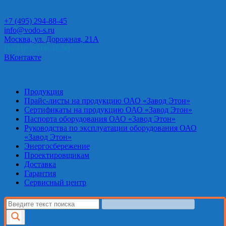
+7 (495) 294-88-45
info@vodo-s.ru
Москва, ул. Дорожная, 21А
Пн-Пт: 09.00-18.00
ВКонтакте
Продукция
Прайс-листы на продукцию ОАО «Завод Этон»
Сертификаты на продукцию ОАО «Завод Этон»
Паспорта оборудования ОАО «Завод Этон»
Руководства по эксплуатации оборудования ОАО
«Завод Этон»
Энергосбережение
Проектировщикам
Доставка
Гарантия
Сервисный центр