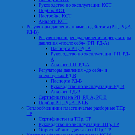
Руководство по эксплуатации КСТ
Подбор КСТ
Настройка КСТ
Аналоги КСТ
Регуляторы давления прямого действия (РП, РД-А,
РД-В)
Регуляторы перепада давления и регуляторы
давления «после себя» (РП, РД-А)
Паспорта РП, РД-А
Руководство по эксплуатации РП, РД-
А
Аналоги РП, РД-А
Регуляторы давления «до себя» и
«перепуска» РД-В
Паспорта РД-В
Руководство по эксплуатации РД-В
Аналоги РД-В
Сертификаты на РП, РД-А, РД-В
Подбор РП, РД-А, РД-В
Теплообменники пластинчатые разборные ТПр,
ТР
Сертификаты на ТПр, ТР
Руководство по эксплуатации ТПр, ТР
Опросный лист для заказа ТПр, ТР