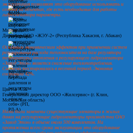
эксплуатация позволяют это оборудование использовать и
сегодня на объектах, где есть необходимые для работы
гидроэлеватора параметры.
Минин А.Ю.
Директор ООО «ЖЭУ-2» (Республика Хакасия, г. Абакан)
Основным экономическим эффектом при применении систем
регулирования расхода теплоносителя на базе регулятора
температуры отопления и регулирующего гидроэлеватора
«Завод Этон» является снижение теплопотребления.
Система тестировалась в весенний период. Экономия
составила 42%.
Цветов А.В.
Генеральный директор ООО «Жилсервис» (г. Клин,
Московская область)
Нами были заменены существующие элеваторы в жилых
домах на регулирующие гидроэлеваторы производства ОАО
«Завод Этон» в объеме около 500 комплектов. На
протяжении всего срока эксплуатации это оборудование
зарекомендовало себя как надежное и эффективное с