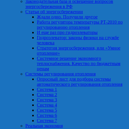
Законодательная база и освещение вопросов
энергосбережения в РФ
Статьи об энергосбережении
Ждали одно. Получили другое
Работа регулятора температуры РТ-2010 по
регулированию отопления
И еще раз про гидроэлеваторы
Гидроэлеватор: законы физики на службе
человека
Стратегия энергосбережения, или «Умное
отопление»
Системное решение экономного
теплоснабжения. Качество по бюджетным
ценам
Системы регулирования отопления
Опросный лист для подбора системы
автоматического регулирования отопления
Система 1
Система 2
Система 3
Система 4
Система 5
Система 6
Система 7
Реальная экономия