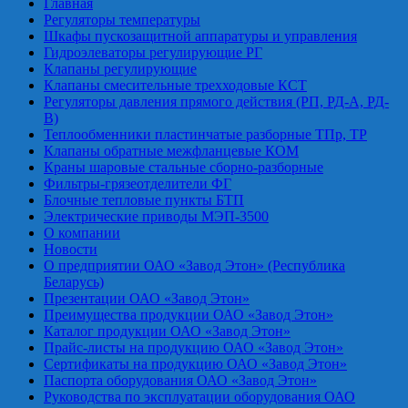
Главная
Регуляторы температуры
Шкафы пускозащитной аппаратуры и управления
Гидроэлеваторы регулирующие РГ
Клапаны регулирующие
Клапаны смесительные трехходовые КСТ
Регуляторы давления прямого действия (РП, РД-А, РД-
В)
Теплообменники пластинчатые разборные ТПр, ТР
Клапаны обратные межфланцевые КОМ
Краны шаровые стальные сборно-разборные
Фильтры-грязеотделители ФГ
Блочные тепловые пункты БТП
Электрические приводы МЭП-3500
О компании
Новости
О предприятии ОАО «Завод Этон» (Республика
Беларусь)
Презентации ОАО «Завод Этон»
Преимущества продукции ОАО «Завод Этон»
Каталог продукции ОАО «Завод Этон»
Прайс-листы на продукцию ОАО «Завод Этон»
Сертификаты на продукцию ОАО «Завод Этон»
Паспорта оборудования ОАО «Завод Этон»
Руководства по эксплуатации оборудования ОАО