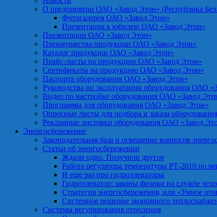
Новости
О предприятии ОАО «Завод Этон» (Республика Бел
Фотогалерея ОАО «Завод Этон»
Презентация к юбилею ОАО «Завод Этон»
Презентации ОАО «Завод Этон»
Преимущества продукции ОАО «Завод Этон»
Каталог продукции ОАО «Завод Этон»
Прайс-листы на продукцию ОАО «Завод Этон»
Сертификаты на продукцию ОАО «Завод Этон»
Паспорта оборудования ОАО «Завод Этон»
Руководства по эксплуатации оборудования ОАО «
Видео по настройке оборудования ОАО «Завод Это
Программы для оборудования ОАО «Завод Этон»
Опросные листы для подбора и заказа оборудовани
Рекламные листовки оборудования ОАО «Завод Эт
Энергосбережение
Законодательная база и освещение вопросов энерг
Статьи об энергосбережении
Ждали одно. Получили другое
Работа регулятора температуры РТ-2010 по р
И еще раз про гидроэлеваторы
Гидроэлеватор: законы физики на службе чел
Стратегия энергосбережения, или «Умное от
Системное решение экономного теплоснабже
Системы регулирования отопления