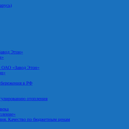
арусь)
Завод Этон»
н»
я ОАО «Завод Этон»
он»
осбережения в РФ
егулированию отопления
овека
опление»
ния. Качество по бюджетным ценам