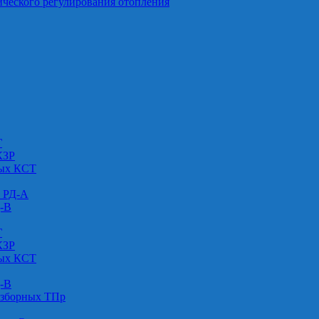
ического регулирования отопления
Г
КЗР
вых КСТ
» РД-А
Д-В
Г
КЗР
вых КСТ
Д-В
азборных ТПр