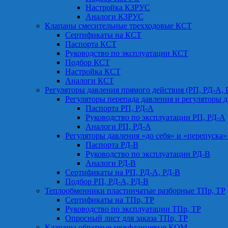
Настройка КЗРУС
Аналоги КЗРУС
Клапаны смесительные трехходовые КСТ
Сертификаты на КСТ
Паспорта КСТ
Руководство по эксплуатации КСТ
Подбор КСТ
Настройка КСТ
Аналоги КСТ
Регуляторы давления прямого действия (РП, РД-А, 
Регуляторы перепада давления и регуляторы д
Паспорта РП, РД-А
Руководство по эксплуатации РП, РД-А
Аналоги РП, РД-А
Регуляторы давления «до себя» и «перепуска»
Паспорта РД-В
Руководство по эксплуатации РД-В
Аналоги РД-В
Сертификаты на РП, РД-А, РД-В
Подбор РП, РД-А, РД-В
Теплообменники пластинчатые разборные ТПр, ТР
Сертификаты на ТПр, ТР
Руководство по эксплуатации ТПр, ТР
Опросный лист для заказа ТПр, ТР
Клапаны обратные межфланцевые КОМ