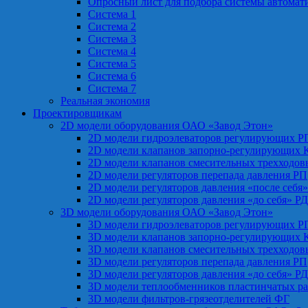
Опросный лист для подбора системы автомат
Система 1
Система 2
Система 3
Система 4
Система 5
Система 6
Система 7
Реальная экономия
Проектировщикам
2D модели оборудования ОАО «Завод Этон»
2D модели гидроэлеваторов регулирующих Р
2D модели клапанов запорно-регулирующих 
2D модели клапанов смесительных трехходо
2D модели регуляторов перепада давления РП
2D модели регуляторов давления «после себя
2D модели регуляторов давления «до себя» Р
3D модели оборудования ОАО «Завод Этон»
3D модели гидроэлеваторов регулирующих Р
3D модели клапанов запорно-регулирующих 
3D модели клапанов смесительных трехходо
3D модели регуляторов перепада давления РП
3D модели регуляторов давления «до себя» Р
3D модели теплообменников пластинчатых р
3D модели фильтров-грязеотделителей ФГ