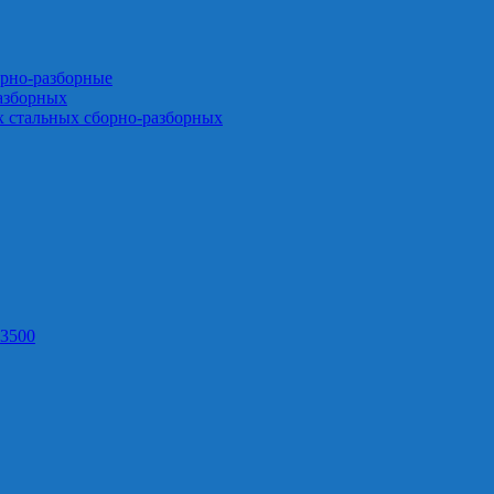
орно-разборные
азборных
х стальных сборно-разборных
3500