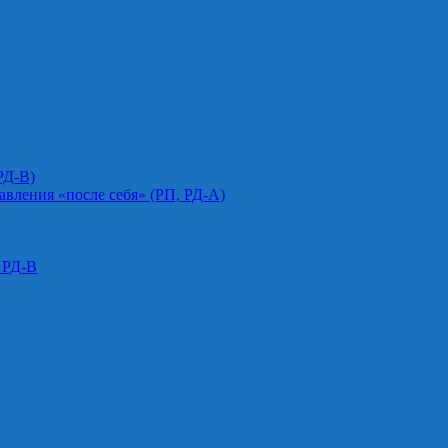
РД-В)
авления «после себя» (РП, РД-А)
 РД-В