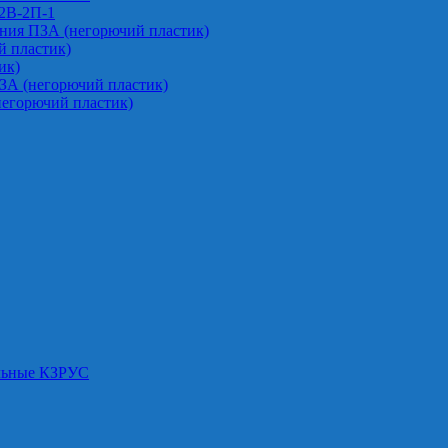
-2В-2П-1
ния ПЗА (негорючий пластик)
 пластик)
ик)
ЗА (негорючий пластик)
негорючий пластик)
альные КЗРУС