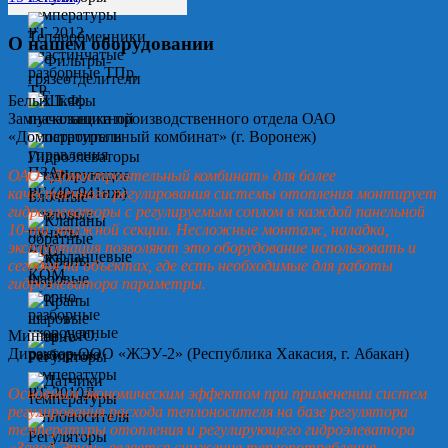
О нашем оборудовании
Белых Т.Ф.
Замначальника производственного отдела ОАО
«Домостроительный комбинат» (г. Воронеж)
ОАО «Домостроительный комбинат» для более
качественного регулирования системы отопления монтирует
гидроэлеваторы с регулируемым соплом в каждой панельной
10-ти этажной секции. Несложные монтаж, наладка,
эксплуатация позволяют это оборудование использовать и
сегодня на объектах, где есть необходимые для работы
гидроэлеватора параметры.
Минин А.Ю.
Директор ООО «ЖЭУ-2» (Республика Хакасия, г. Абакан)
Основным экономическим эффектом при применении систем
регулирования расхода теплоносителя на базе регулятора
температуры отопления и регулирующего гидроэлеватора
«Завод Этон» является снижение теплопотребления.