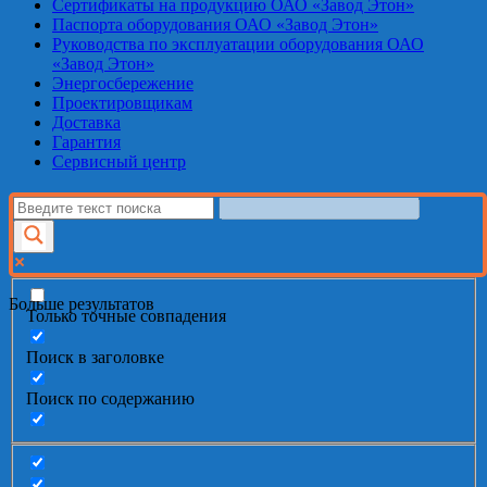
Сертификаты на продукцию ОАО «Завод Этон»
Паспорта оборудования ОАО «Завод Этон»
Руководства по эксплуатации оборудования ОАО
«Завод Этон»
Энергосбережение
Проектировщикам
Доставка
Гарантия
Сервисный центр
Больше результатов
Только точные совпадения
Поиск в заголовке
Поиск по содержанию