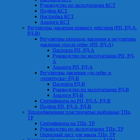
Руководство по эксплуатации КСТ
Подбор КСТ
Настройка КСТ
Аналоги КСТ
Регуляторы давления прямого действия (РП, РД-А,
РД-В)
Регуляторы перепада давления и регуляторы
давления «после себя» (РП, РД-А)
Паспорта РП, РД-А
Руководство по эксплуатации РП, РД-
А
Аналоги РП, РД-А
Регуляторы давления «до себя» и
«перепуска» РД-В
Паспорта РД-В
Руководство по эксплуатации РД-В
Аналоги РД-В
Сертификаты на РП, РД-А, РД-В
Подбор РП, РД-А, РД-В
Теплообменники пластинчатые разборные ТПр,
ТР
Сертификаты на ТПр, ТР
Руководство по эксплуатации ТПр, ТР
Опросный лист для заказа ТПр, ТР