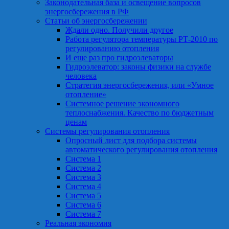
Законодательная база и освещение вопросов
энергосбережения в РФ
Статьи об энергосбережении
Ждали одно. Получили другое
Работа регулятора температуры РТ-2010 по
регулированию отопления
И еще раз про гидроэлеваторы
Гидроэлеватор: законы физики на службе
человека
Стратегия энергосбережения, или «Умное
отопление»
Системное решение экономного
теплоснабжения. Качество по бюджетным
ценам
Системы регулирования отопления
Опросный лист для подбора системы
автоматического регулирования отопления
Система 1
Система 2
Система 3
Система 4
Система 5
Система 6
Система 7
Реальная экономия