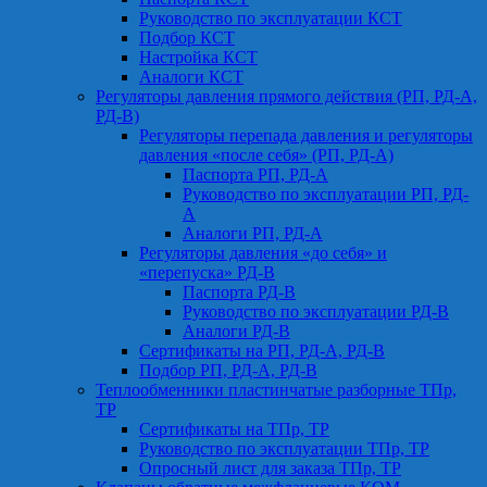
Руководство по эксплуатации КСТ
Подбор КСТ
Настройка КСТ
Аналоги КСТ
Регуляторы давления прямого действия (РП, РД-А,
РД-В)
Регуляторы перепада давления и регуляторы
давления «после себя» (РП, РД-А)
Паспорта РП, РД-А
Руководство по эксплуатации РП, РД-
А
Аналоги РП, РД-А
Регуляторы давления «до себя» и
«перепуска» РД-В
Паспорта РД-В
Руководство по эксплуатации РД-В
Аналоги РД-В
Сертификаты на РП, РД-А, РД-В
Подбор РП, РД-А, РД-В
Теплообменники пластинчатые разборные ТПр,
ТР
Сертификаты на ТПр, ТР
Руководство по эксплуатации ТПр, ТР
Опросный лист для заказа ТПр, ТР