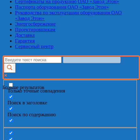
Сертификаты на продукцию ОАО «Завод Этон»
Паспорта оборудования ОАО «Завод Этон»
Руководства по эксплуатации оборудования ОАО
«Завод Этон»
Энергосбережение
Проектировщикам
Доставка
Гарантия
Сервисный центр
Больше результатов
Только точные совпадения
Поиск в заголовке
Поиск по содержанию