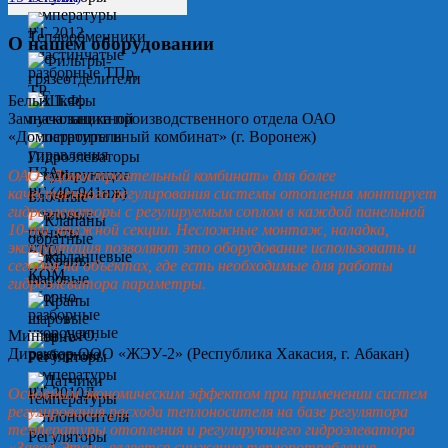
О нашем оборудовании
Белых Т.Ф.
Замначальника производственного отдела ОАО
«Домостроительный комбинат» (г. Воронеж)
ОАО «Домостроительный комбинат» для более
качественного регулирования системы отопления монтирует
гидроэлеваторы с регулируемым соплом в каждой панельной
10-ти этажной секции. Несложные монтаж, наладка,
эксплуатация позволяют это оборудование использовать и
сегодня на объектах, где есть необходимые для работы
гидроэлеватора параметры.
Минин А.Ю.
Директор ООО «ЖЭУ-2» (Республика Хакасия, г. Абакан)
Основным экономическим эффектом при применении систем
регулирования расхода теплоносителя на базе регулятора
температуры отопления и регулирующего гидроэлеватора
«Завод Этон» является снижение теплопотребления.