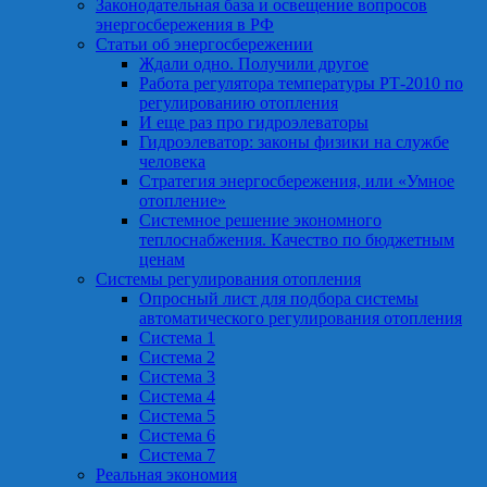
Законодательная база и освещение вопросов
энергосбережения в РФ
Статьи об энергосбережении
Ждали одно. Получили другое
Работа регулятора температуры РТ-2010 по
регулированию отопления
И еще раз про гидроэлеваторы
Гидроэлеватор: законы физики на службе
человека
Стратегия энергосбережения, или «Умное
отопление»
Системное решение экономного
теплоснабжения. Качество по бюджетным
ценам
Системы регулирования отопления
Опросный лист для подбора системы
автоматического регулирования отопления
Система 1
Система 2
Система 3
Система 4
Система 5
Система 6
Система 7
Реальная экономия