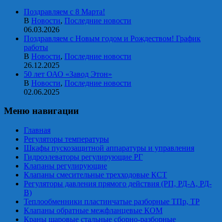
Поздравляем с 8 Марта!
В
Новости
,
Последние новости
06.03.2026
Поздравляем с Новым годом и Рождеством! График
работы
В
Новости
,
Последние новости
26.12.2025
50 лет ОАО «Завод Этон»
В
Новости
,
Последние новости
02.06.2025
Меню навигации
Главная
Регуляторы температуры
Шкафы пускозащитной аппаратуры и управления
Гидроэлеваторы регулирующие РГ
Клапаны регулирующие
Клапаны смесительные трехходовые КСТ
Регуляторы давления прямого действия (РП, РД-А, РД-
В)
Теплообменники пластинчатые разборные ТПр, ТР
Клапаны обратные межфланцевые КОМ
Краны шаровые стальные сборно-разборные