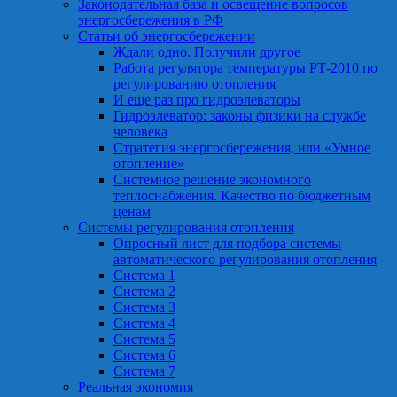
Законодательная база и освещение вопросов
энергосбережения в РФ
Статьи об энергосбережении
Ждали одно. Получили другое
Работа регулятора температуры РТ-2010 по
регулированию отопления
И еще раз про гидроэлеваторы
Гидроэлеватор: законы физики на службе
человека
Стратегия энергосбережения, или «Умное
отопление»
Системное решение экономного
теплоснабжения. Качество по бюджетным
ценам
Системы регулирования отопления
Опросный лист для подбора системы
автоматического регулирования отопления
Система 1
Система 2
Система 3
Система 4
Система 5
Система 6
Система 7
Реальная экономия