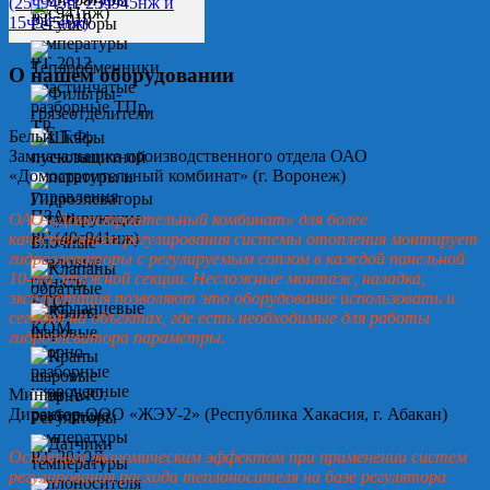
О нашем оборудовании
Белых Т.Ф.
Замначальника производственного отдела ОАО
«Домостроительный комбинат» (г. Воронеж)
ОАО «Домостроительный комбинат» для более
качественного регулирования системы отопления монтирует
гидроэлеваторы с регулируемым соплом в каждой панельной
10-ти этажной секции. Несложные монтаж, наладка,
эксплуатация позволяют это оборудование использовать и
сегодня на объектах, где есть необходимые для работы
гидроэлеватора параметры.
Минин А.Ю.
Директор ООО «ЖЭУ-2» (Республика Хакасия, г. Абакан)
Основным экономическим эффектом при применении систем
регулирования расхода теплоносителя на базе регулятора