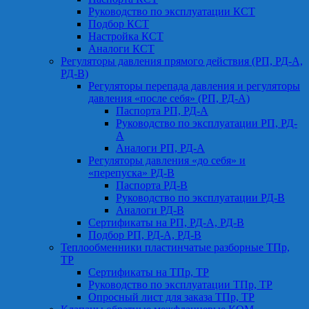
Руководство по эксплуатации КСТ
Подбор КСТ
Настройка КСТ
Аналоги КСТ
Регуляторы давления прямого действия (РП, РД-А,
РД-В)
Регуляторы перепада давления и регуляторы
давления «после себя» (РП, РД-А)
Паспорта РП, РД-А
Руководство по эксплуатации РП, РД-
А
Аналоги РП, РД-А
Регуляторы давления «до себя» и
«перепуска» РД-В
Паспорта РД-В
Руководство по эксплуатации РД-В
Аналоги РД-В
Сертификаты на РП, РД-А, РД-В
Подбор РП, РД-А, РД-В
Теплообменники пластинчатые разборные ТПр,
ТР
Сертификаты на ТПр, ТР
Руководство по эксплуатации ТПр, ТР
Опросный лист для заказа ТПр, ТР