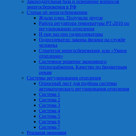
Законодательная база и освещение вопросов
энергосбережения в РФ
Статьи об энергосбережении
Ждали одно. Получили другое
Работа регулятора температуры РТ-2010 по
регулированию отопления
И еще раз про гидроэлеваторы
Гидроэлеватор: законы физики на службе
человека
Стратегия энергосбережения, или «Умное
отопление»
Системное решение экономного
теплоснабжения. Качество по бюджетным
ценам
Системы регулирования отопления
Опросный лист для подбора системы
автоматического регулирования отопления
Система 1
Система 2
Система 3
Система 4
Система 5
Система 6
Система 7
Реальная экономия