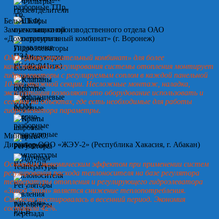
Белых Т.Ф.
Замначальника производственного отдела ОАО
«Домостроительный комбинат» (г. Воронеж)
ОАО «Домостроительный комбинат» для более
качественного регулирования системы отопления монтирует
гидроэлеваторы с регулируемым соплом в каждой панельной
10-ти этажной секции. Несложные монтаж, наладка,
эксплуатация позволяют это оборудование использовать и
сегодня на объектах, где есть необходимые для работы
гидроэлеватора параметры.
Минин А.Ю.
Директор ООО «ЖЭУ-2» (Республика Хакасия, г. Абакан)
Основным экономическим эффектом при применении систем
регулирования расхода теплоносителя на базе регулятора
температуры отопления и регулирующего гидроэлеватора
«Завод Этон» является снижение теплопотребления.
Система тестировалась в весенний период. Экономия
составила 42%.