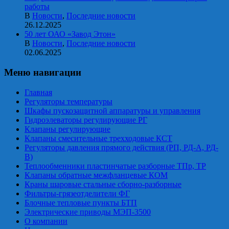
работы
В
Новости
,
Последние новости
26.12.2025
50 лет ОАО «Завод Этон»
В
Новости
,
Последние новости
02.06.2025
Меню навигации
Главная
Регуляторы температуры
Шкафы пускозащитной аппаратуры и управления
Гидроэлеваторы регулирующие РГ
Клапаны регулирующие
Клапаны смесительные трехходовые КСТ
Регуляторы давления прямого действия (РП, РД-А, РД-
В)
Теплообменники пластинчатые разборные ТПр, ТР
Клапаны обратные межфланцевые КОМ
Краны шаровые стальные сборно-разборные
Фильтры-грязеотделители ФГ
Блочные тепловые пункты БТП
Электрические приводы МЭП-3500
О компании