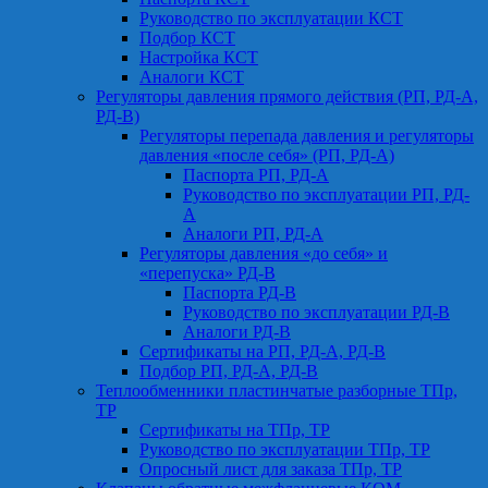
Руководство по эксплуатации КСТ
Подбор КСТ
Настройка КСТ
Аналоги КСТ
Регуляторы давления прямого действия (РП, РД-А,
РД-В)
Регуляторы перепада давления и регуляторы
давления «после себя» (РП, РД-А)
Паспорта РП, РД-А
Руководство по эксплуатации РП, РД-
А
Аналоги РП, РД-А
Регуляторы давления «до себя» и
«перепуска» РД-В
Паспорта РД-В
Руководство по эксплуатации РД-В
Аналоги РД-В
Сертификаты на РП, РД-А, РД-В
Подбор РП, РД-А, РД-В
Теплообменники пластинчатые разборные ТПр,
ТР
Сертификаты на ТПр, ТР
Руководство по эксплуатации ТПр, ТР
Опросный лист для заказа ТПр, ТР