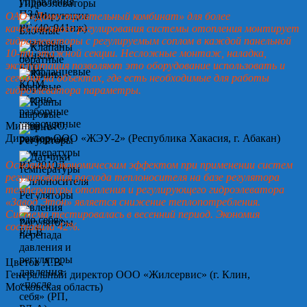
ОАО «Домостроительный комбинат» для более
качественного регулирования системы отопления монтирует
гидроэлеваторы с регулируемым соплом в каждой панельной
10-ти этажной секции. Несложные монтаж, наладка,
эксплуатация позволяют это оборудование использовать и
сегодня на объектах, где есть необходимые для работы
гидроэлеватора параметры.
Минин А.Ю.
Директор ООО «ЖЭУ-2» (Республика Хакасия, г. Абакан)
Основным экономическим эффектом при применении систем
регулирования расхода теплоносителя на базе регулятора
температуры отопления и регулирующего гидроэлеватора
«Завод Этон» является снижение теплопотребления.
Система тестировалась в весенний период. Экономия
составила 42%.
Цветов А.В.
Генеральный директор ООО «Жилсервис» (г. Клин,
Московская область)