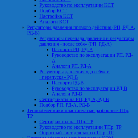
Руководство по эксплуатации КСТ
Подбор КСТ
Настройка КСТ
Аналоги КСТ
Регуляторы давления прямого действия (РП, РД-А,
РД-В)
Регуляторы перепада давления и регуляторы
давления «после себя» (РП, РД-А)
Паспорта РП, РД-А
Руководство по эксплуатации РП, РД-
А
Аналоги РП, РД-А
Регуляторы давления «до себя» и
«перепуска» РД-В
Паспорта РД-В
Руководство по эксплуатации РД-В
Аналоги РД-В
Сертификаты на РП, РД-А, РД-В
Подбор РП, РД-А, РД-В
Теплообменники пластинчатые разборные ТПр,
ТР
Сертификаты на ТПр, ТР
Руководство по эксплуатации ТПр, ТР
Опросный лист для заказа ТПр, ТР