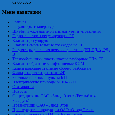
02.06.2025
Меню навигации
Главная
Регуляторы температуры
Шкафы пускозащитной аппаратуры и управления
Гидроэлеваторы регулирующие РГ
Клапаны регулирующие
Клапаны смесительные трехходовые КСТ
Регуляторы давления прямого действия (РП, РД-А, РД-
В)
Теплообменники пластинчатые разборные ТПр, ТР
Клапаны обратные межфланцевые КОМ
Краны шаровые стальные сборно-разборные
Фильтры-грязеотделители ФГ
Блочные тепловые пункты БТП
Электрические приводы МЭП-3500
О компании
Новости
О предприятии ОАО «Завод Этон» (Республика
Беларусь)
Презентации ОАО «Завод Этон»
Преимущества продукции ОАО «Завод Этон»
Каталог продукции ОАО «Завод Этон»