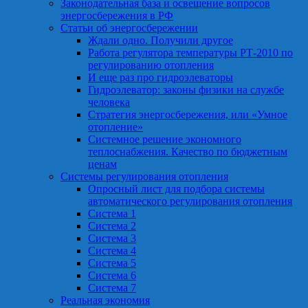
Законодательная база и освещение вопросов
энергосбережения в РФ
Статьи об энергосбережении
Ждали одно. Получили другое
Работа регулятора температуры РТ-2010 по
регулированию отопления
И еще раз про гидроэлеваторы
Гидроэлеватор: законы физики на службе
человека
Стратегия энергосбережения, или «Умное
отопление»
Системное решение экономного
теплоснабжения. Качество по бюджетным
ценам
Системы регулирования отопления
Опросный лист для подбора системы
автоматического регулирования отопления
Система 1
Система 2
Система 3
Система 4
Система 5
Система 6
Система 7
Реальная экономия