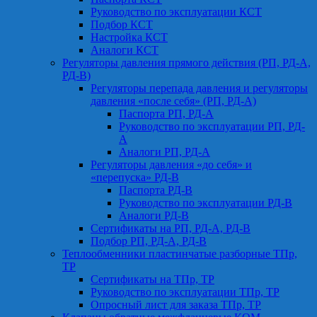
Руководство по эксплуатации КСТ
Подбор КСТ
Настройка КСТ
Аналоги КСТ
Регуляторы давления прямого действия (РП, РД-А,
РД-В)
Регуляторы перепада давления и регуляторы
давления «после себя» (РП, РД-А)
Паспорта РП, РД-А
Руководство по эксплуатации РП, РД-
А
Аналоги РП, РД-А
Регуляторы давления «до себя» и
«перепуска» РД-В
Паспорта РД-В
Руководство по эксплуатации РД-В
Аналоги РД-В
Сертификаты на РП, РД-А, РД-В
Подбор РП, РД-А, РД-В
Теплообменники пластинчатые разборные ТПр,
ТР
Сертификаты на ТПр, ТР
Руководство по эксплуатации ТПр, ТР
Опросный лист для заказа ТПр, ТР