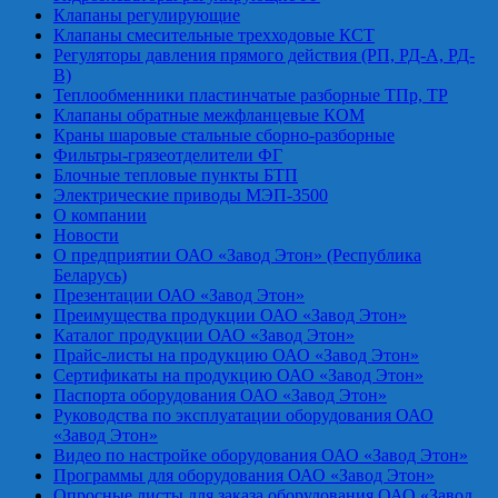
Клапаны регулирующие
Клапаны смесительные трехходовые КСТ
Регуляторы давления прямого действия (РП, РД-А, РД-
В)
Теплообменники пластинчатые разборные ТПр, ТР
Клапаны обратные межфланцевые КОМ
Краны шаровые стальные сборно-разборные
Фильтры-грязеотделители ФГ
Блочные тепловые пункты БТП
Электрические приводы МЭП-3500
О компании
Новости
О предприятии ОАО «Завод Этон» (Республика
Беларусь)
Презентации ОАО «Завод Этон»
Преимущества продукции ОАО «Завод Этон»
Каталог продукции ОАО «Завод Этон»
Прайс-листы на продукцию ОАО «Завод Этон»
Сертификаты на продукцию ОАО «Завод Этон»
Паспорта оборудования ОАО «Завод Этон»
Руководства по эксплуатации оборудования ОАО
«Завод Этон»
Видео по настройке оборудования ОАО «Завод Этон»
Программы для оборудования ОАО «Завод Этон»
Опросные листы для заказа оборудования ОАО «Завод