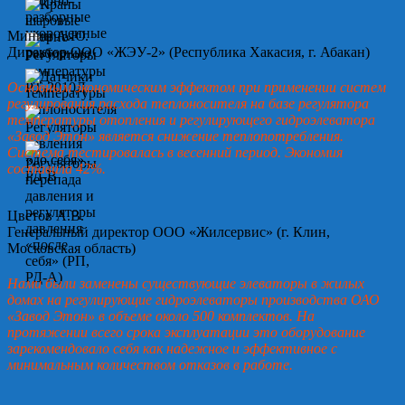
Минин А.Ю.
Директор ООО «ЖЭУ-2» (Республика Хакасия, г. Абакан)
Основным экономическим эффектом при применении систем
регулирования расхода теплоносителя на базе регулятора
температуры отопления и регулирующего гидроэлеватора
«Завод Этон» является снижение теплопотребления.
Система тестировалась в весенний период. Экономия
составила 42%.
Цветов А.В.
Генеральный директор ООО «Жилсервис» (г. Клин,
Московская область)
Нами были заменены существующие элеваторы в жилых
домах на регулирующие гидроэлеваторы производства ОАО
«Завод Этон» в объеме около 500 комплектов. На
протяжении всего срока эксплуатации это оборудование
зарекомендовало себя как надежное и эффективное с
минимальным количеством отказов в работе.