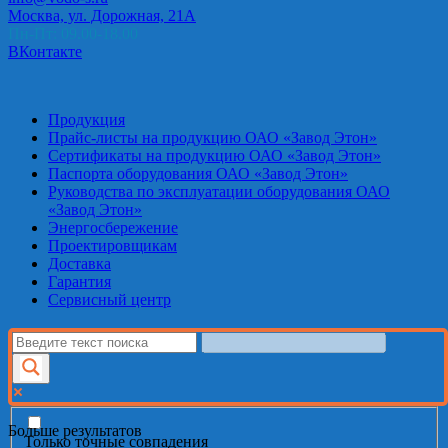
Москва, ул. Дорожная, 21А
Пн-Пт: 09.00-18.00
ВКонтакте
Продукция
Прайс-листы на продукцию ОАО «Завод Этон»
Сертификаты на продукцию ОАО «Завод Этон»
Паспорта оборудования ОАО «Завод Этон»
Руководства по эксплуатации оборудования ОАО
«Завод Этон»
Энергосбережение
Проектировщикам
Доставка
Гарантия
Сервисный центр
Больше результатов
Только точные совпадения