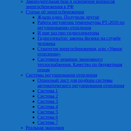
Законодательная база и освещение вопросов
энергосбережения в РФ
Статьи об энергосбережении
Ждали одно. Получили другое
Работа регулятора температуры РТ-2010 по
регулированию отопления
И еще раз про гидроэлеваторы
Гидроэлеватор: законы физики на службе
человека
Стратегия энергосбережения, или «Умное
отопление»
Системное решение экономного
теплоснабжения. Качество по бюджетным
ценам
Системы регулирования отопления
Опросный лист для подбора системы
автоматического регулирования отопления
Система 1
Система 2
Система 3
Система 4
Система 5
Система 6
Система 7
Реальная экономия