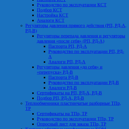
Руководство по эксплуатации КСТ
Подбор КСТ
Настройка КСТ
Аналоги КСТ
Регуляторы давления прямого действия (РП, РД-А,
РД-В)
Регуляторы перепада давления и регуляторы
давления «после себя» (РП, РД-А)
Паспорта РП, РД-А
Руководство по эксплуатации РП, РД-
А
Аналоги РП, РД-А
Регуляторы давления «до себя» и
«перепуска» РД-В
Паспорта РД-В
Руководство по эксплуатации РД-В
Аналоги РД-В
Сертификаты на РП, РД-А, РД-В
Подбор РП, РД-А, РД-В
Теплообменники пластинчатые разборные ТПр,
ТР
Сертификаты на ТПр, ТР
Руководство по эксплуатации ТПр, ТР
Опросный лист для заказа ТПр, ТР