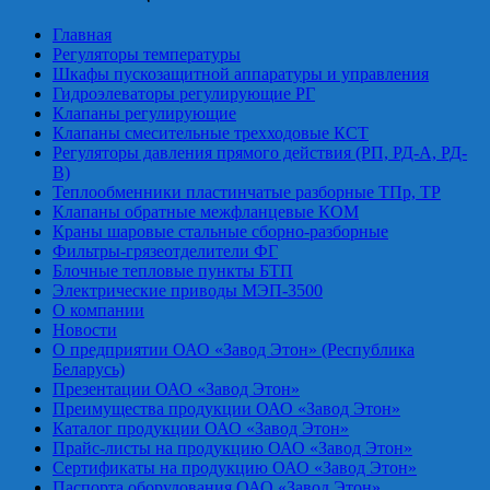
Главная
Регуляторы температуры
Шкафы пускозащитной аппаратуры и управления
Гидроэлеваторы регулирующие РГ
Клапаны регулирующие
Клапаны смесительные трехходовые КСТ
Регуляторы давления прямого действия (РП, РД-А, РД-
В)
Теплообменники пластинчатые разборные ТПр, ТР
Клапаны обратные межфланцевые КОМ
Краны шаровые стальные сборно-разборные
Фильтры-грязеотделители ФГ
Блочные тепловые пункты БТП
Электрические приводы МЭП-3500
О компании
Новости
О предприятии ОАО «Завод Этон» (Республика
Беларусь)
Презентации ОАО «Завод Этон»
Преимущества продукции ОАО «Завод Этон»
Каталог продукции ОАО «Завод Этон»
Прайс-листы на продукцию ОАО «Завод Этон»
Сертификаты на продукцию ОАО «Завод Этон»
Паспорта оборудования ОАО «Завод Этон»