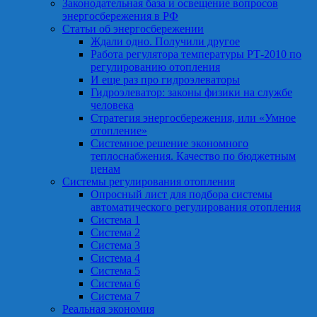
Законодательная база и освещение вопросов
энергосбережения в РФ
Статьи об энергосбережении
Ждали одно. Получили другое
Работа регулятора температуры РТ-2010 по
регулированию отопления
И еще раз про гидроэлеваторы
Гидроэлеватор: законы физики на службе
человека
Стратегия энергосбережения, или «Умное
отопление»
Системное решение экономного
теплоснабжения. Качество по бюджетным
ценам
Системы регулирования отопления
Опросный лист для подбора системы
автоматического регулирования отопления
Система 1
Система 2
Система 3
Система 4
Система 5
Система 6
Система 7
Реальная экономия