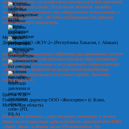
гидроэлеваторы с регулируемым соплом в каждой панельной
10-ти этажной секции. Несложные монтаж, наладка,
эксплуатация позволяют это оборудование использовать и
сегодня на объектах, где есть необходимые для работы
гидроэлеватора параметры.
Минин А.Ю.
Директор ООО «ЖЭУ-2» (Республика Хакасия, г. Абакан)
Основным экономическим эффектом при применении систем
регулирования расхода теплоносителя на базе регулятора
температуры отопления и регулирующего гидроэлеватора
«Завод Этон» является снижение теплопотребления.
Система тестировалась в весенний период. Экономия
составила 42%.
Цветов А.В.
Генеральный директор ООО «Жилсервис» (г. Клин,
Московская область)
Нами были заменены существующие элеваторы в жилых
домах на регулирующие гидроэлеваторы производства ОАО
«Завод Этон» в объеме около 500 комплектов. На