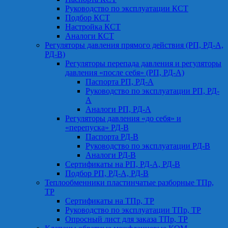
Руководство по эксплуатации КСТ
Подбор КСТ
Настройка КСТ
Аналоги КСТ
Регуляторы давления прямого действия (РП, РД-А,
РД-В)
Регуляторы перепада давления и регуляторы
давления «после себя» (РП, РД-А)
Паспорта РП, РД-А
Руководство по эксплуатации РП, РД-
А
Аналоги РП, РД-А
Регуляторы давления «до себя» и
«перепуска» РД-В
Паспорта РД-В
Руководство по эксплуатации РД-В
Аналоги РД-В
Сертификаты на РП, РД-А, РД-В
Подбор РП, РД-А, РД-В
Теплообменники пластинчатые разборные ТПр,
ТР
Сертификаты на ТПр, ТР
Руководство по эксплуатации ТПр, ТР
Опросный лист для заказа ТПр, ТР