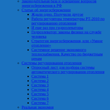
Законодательная база и освещение вопросов
энергосбережения в РФ
Статьи об энергосбережении
Ждали одно. Получили другое
Работа регулятора температуры РТ-2010 по
регулированию отопления
И еще раз про гидроэлеваторы
Гидроэлеватор: законы физики на службе
человека
Стратегия энергосбережения, или «Умное
отопление»
Системное решение экономного
теплоснабжения. Качество по бюджетным
ценам
Системы регулирования отопления
Опросный лист для подбора системы
автоматического регулирования отопления
Система 1
Система 2
Система 3
Система 4
Система 5
Система 6
Система 7
Реальная экономия