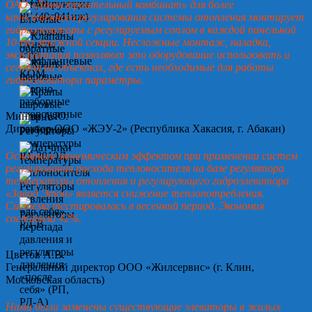
ОАО «Домостроительный комбинат» для более
качественного регулирования системы отопления монтирует
гидроэлеваторы с регулируемым соплом в каждой панельной
10-ти этажной секции. Несложные монтаж, наладка,
эксплуатация позволяют это оборудование использовать и
сегодня на объектах, где есть необходимые для работы
гидроэлеватора параметры.
Минин А.Ю.
Директор ООО «ЖЭУ-2» (Республика Хакасия, г. Абакан)
Основным экономическим эффектом при применении систем
регулирования расхода теплоносителя на базе регулятора
температуры отопления и регулирующего гидроэлеватора
«Завод Этон» является снижение теплопотребления.
Система тестировалась в весенний период. Экономия
составила 42%.
Цветов А.В.
Генеральный директор ООО «Жилсервис» (г. Клин,
Московская область)
Нами были заменены существующие элеваторы в жилых