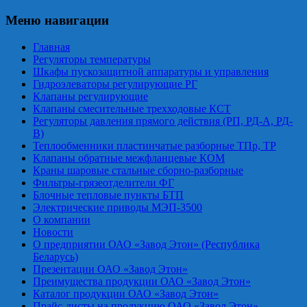
Меню навигации
Главная
Регуляторы температуры
Шкафы пускозащитной аппаратуры и управления
Гидроэлеваторы регулирующие РГ
Клапаны регулирующие
Клапаны смесительные трехходовые КСТ
Регуляторы давления прямого действия (РП, РД-А, РД-
В)
Теплообменники пластинчатые разборные ТПр, ТР
Клапаны обратные межфланцевые КОМ
Краны шаровые стальные сборно-разборные
Фильтры-грязеотделители ФГ
Блочные тепловые пункты БТП
Электрические приводы МЭП-3500
О компании
Новости
О предприятии ОАО «Завод Этон» (Республика
Беларусь)
Презентации ОАО «Завод Этон»
Преимущества продукции ОАО «Завод Этон»
Каталог продукции ОАО «Завод Этон»
Прайс-листы на продукцию ОАО «Завод Этон»