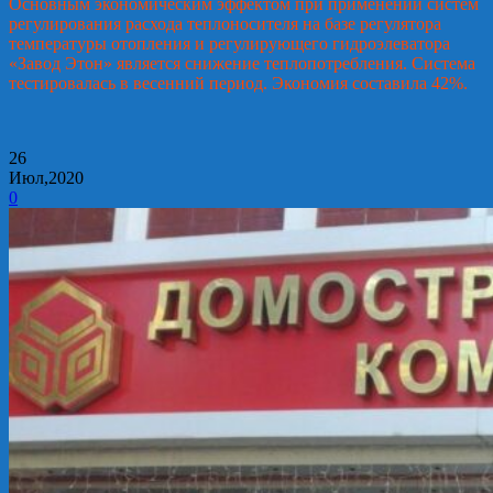
Основным экономическим эффектом при применении систем
регулирования расхода теплоносителя на базе регулятора
температуры отопления и регулирующего гидроэлеватора
«Завод Этон» является снижение теплопотребления. Система
тестировалась в весенний период. Экономия составила 42%.
26
Июл,2020
0