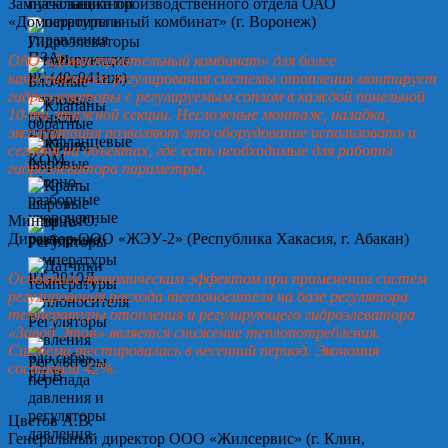
Замначальника производственного отдела ОАО
«Домостроительный комбинат» (г. Воронеж)
ОАО «Домостроительный комбинат» для более
качественного регулирования системы отопления монтирует
гидроэлеваторы с регулируемым соплом в каждой панельной
10-ти этажной секции. Несложные монтаж, наладка,
эксплуатация позволяют это оборудование использовать и
сегодня на объектах, где есть необходимые для работы
гидроэлеватора параметры.
Минин А.Ю.
Директор ООО «ЖЭУ-2» (Республика Хакасия, г. Абакан)
Основным экономическим эффектом при применении систем
регулирования расхода теплоносителя на базе регулятора
температуры отопления и регулирующего гидроэлеватора
«Завод Этон» является снижение теплопотребления.
Система тестировалась в весенний период. Экономия
составила 42%.
Цветов А.В.
Генеральный директор ООО «Жилсервис» (г. Клин,