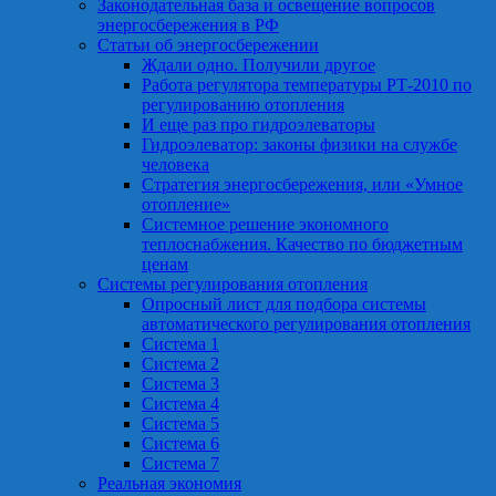
Законодательная база и освещение вопросов
энергосбережения в РФ
Статьи об энергосбережении
Ждали одно. Получили другое
Работа регулятора температуры РТ-2010 по
регулированию отопления
И еще раз про гидроэлеваторы
Гидроэлеватор: законы физики на службе
человека
Стратегия энергосбережения, или «Умное
отопление»
Системное решение экономного
теплоснабжения. Качество по бюджетным
ценам
Системы регулирования отопления
Опросный лист для подбора системы
автоматического регулирования отопления
Система 1
Система 2
Система 3
Система 4
Система 5
Система 6
Система 7
Реальная экономия