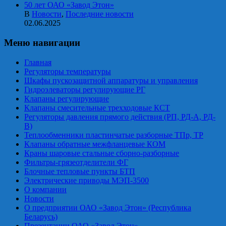
50 лет ОАО «Завод Этон»
В
Новости
,
Последние новости
02.06.2025
Меню навигации
Главная
Регуляторы температуры
Шкафы пускозащитной аппаратуры и управления
Гидроэлеваторы регулирующие РГ
Клапаны регулирующие
Клапаны смесительные трехходовые КСТ
Регуляторы давления прямого действия (РП, РД-А, РД-
В)
Теплообменники пластинчатые разборные ТПр, ТР
Клапаны обратные межфланцевые КОМ
Краны шаровые стальные сборно-разборные
Фильтры-грязеотделители ФГ
Блочные тепловые пункты БТП
Электрические приводы МЭП-3500
О компании
Новости
О предприятии ОАО «Завод Этон» (Республика
Беларусь)
Презентации ОАО «Завод Этон»