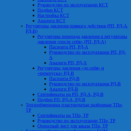
Руководство по эксплуатации КСТ
Подбор КСТ
Настройка КСТ
Аналоги КСТ
Регуляторы давления прямого действия (РП, РД-А,
РД-В)
Регуляторы перепада давления и регуляторы
давления «после себя» (РП, РД-А)
Паспорта РП, РД-А
Руководство по эксплуатации РП, РД-
А
Аналоги РП, РД-А
Регуляторы давления «до себя» и
«перепуска» РД-В
Паспорта РД-В
Руководство по эксплуатации РД-В
Аналоги РД-В
Сертификаты на РП, РД-А, РД-В
Подбор РП, РД-А, РД-В
Теплообменники пластинчатые разборные ТПр,
ТР
Сертификаты на ТПр, ТР
Руководство по эксплуатации ТПр, ТР
Опросный лист для заказа ТПр, ТР